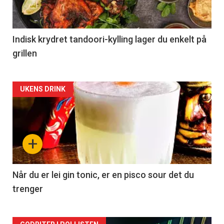
Indisk krydret tandoori-kylling lager du enkelt på
grillen
Forsiden
UKENS DRINK
akkurat
nå
+
-
2
Når du er lei gin tonic, er en pisco sour det du
trenger