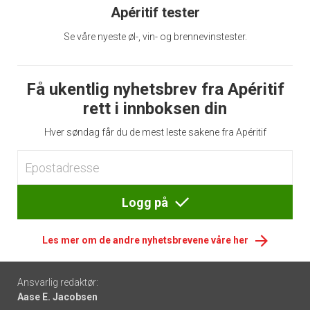
Apéritif tester
Se våre nyeste øl-, vin- og brennevinstester.
Få ukentlig nyhetsbrev fra Apéritif
rett i innboksen din
Hver søndag får du de mest leste sakene fra Apéritif
Logg på
Les mer om de andre nyhetsbrevene våre her
Footer
Ansvarlig redaktør:
Aase E. Jacobsen
-