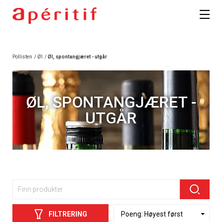
Pollisten
/
Øl
/
Øl, spontangjæret - utgår
ØL, SPONTANGJÆRET -
UTGÅR
FILTRERING