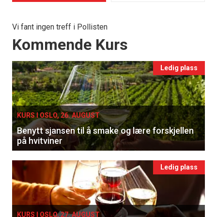
Vi fant ingen treff i Pollisten
Events
Kommende Kurs
Ledig plass
KURS I OSLO, 26. AUGUST
Benytt sjansen til å smake og lære forskjellen
på hvitviner
Ledig plass
KURS I OSLO, 27. AUGUST