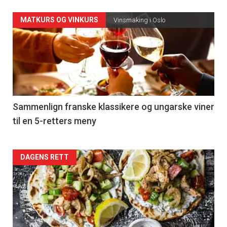
Forsiden
MATKURS OG VINKURS
Vinsmaking i Oslo
akkurat
nå
-
5
Sammenlign franske klassikere og ungarske viner
til en 5-retters meny
Forsiden
DAGENS RETT
akkurat
nå
-