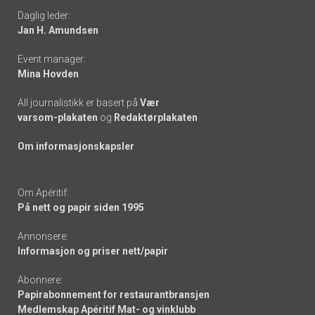
Daglig leder:
links
Jan H. Amundsen
Event manager:
Mina Hovden
All journalistikk er basert på
Vær
varsom-plakaten
og
Redaktørplakaten
Om informasjonskapsler
Om Apéritif:
På nett og papir siden 1995
Annonsere:
Informasjon og priser nett/papir
Abonnere:
Papirabonnement for restaurantbransjen
Medlemskap Apéritif Mat- og vinklubb