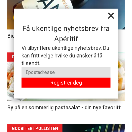
nå
×
+
-
Få ukentlige nyhetsbrev fra
4
Biodynamisk billigvin på et pol nær deg
Apéritif
Vi tilbyr flere ukentlige nyhetsbrev. Du
kan fritt velge hvilke du ønsker å få
Forsiden
DAGENS RETT
tilsendt.
akkurat
nå
Registrer deg
-
5
By på en sommerlig pastasalat - din nye favoritt
Forsiden
GODBITER I POLLISTEN