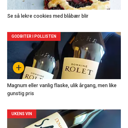
-
2
Se så lekre cookies med blåbær blir
Forsiden
GODBITER I POLLISTEN
akkurat
nå
+
-
3
Magnum eller vanlig flaske, ulik årgang, men like
gunstig pris
Forsiden
UKENS VIN
akkurat