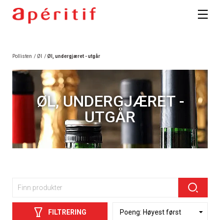
Pollisten
/
Øl
/
Øl, undergjæret - utgår
ØL, UNDERGJÆRET -
UTGÅR
FILTRERING