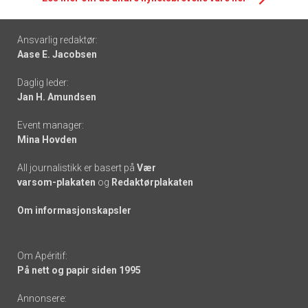
Footer
Ansvarlig redaktør:
Aase E. Jacobsen
-
Daglig leder:
links
Jan H. Amundsen
Event manager:
Mina Hovden
All journalistikk er basert på
Vær
varsom-plakaten
og
Redaktørplakaten
Om informasjonskapsler
Om Apéritif:
På nett og papir siden 1995
Annonsere: