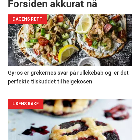
Forsiden akkurat nå
DAGENS RETT
Gyros er grekernes svar på rullekebab og er det
perfekte tilskuddet til helgekosen
Forsiden
UKENS KAKE
akkurat
nå