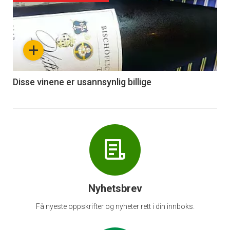
akkurat
nå
+
-
6
Disse vinene er usannsynlig billige
Nyhetsbrev
Få nyeste oppskrifter og nyheter rett i din innboks.