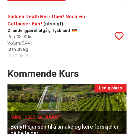
Sudden Death Herr Ober! Noch Ein
Cottbuser Bier!
(utsolgt)
Øl undergjæret utgår,
Tyskland
Pris: 93.90 kr
Volum: 0.44 l
Uten utvalg
(15720502)
Events
Kommende Kurs
Ledig plass
KURS I OSLO, 26. AUGUST
Benytt sjansen til å smake og lære forskjellen
på hvitviner