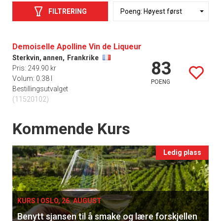
FILTRERING
Demoiselle Apolline Vin de Liqueur
Sterkvin, annen,
Frankrike
83
Pris: 249.90 kr
Volum: 0.38 l
POENG
Bestillingsutvalget
(11520102)
Events
Kommende Kurs
Ledig plass
KURS I OSLO, 26. AUGUST
Benytt sjansen til å smake og lære forskjellen