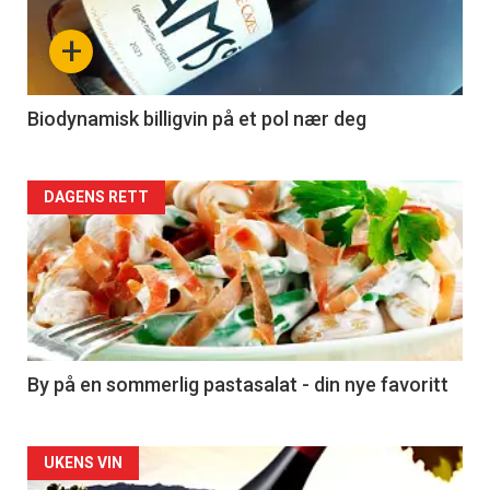
nå
+
-
4
Biodynamisk billigvin på et pol nær deg
Forsiden
DAGENS RETT
akkurat
nå
-
5
By på en sommerlig pastasalat - din nye favoritt
Forsiden
UKENS VIN