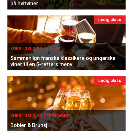
på hvitviner
Ledig plass
KURS I OSLO, 27. AUGUST
Sammenlign franske klassikere og ungarske
viner til en 5-retters meny
Ledig plass
KURS I OSLO, 05. SEPTEMBER
Bobler & Brunsj