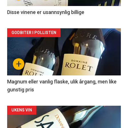
-
2
Disse vinene er usannsynlig billige
Forsiden
GODBITER I POLLISTEN
akkurat
nå
+
-
3
Magnum eller vanlig flaske, ulik årgang, men like
gunstig pris
Forsiden
UKENS VIN
akkurat