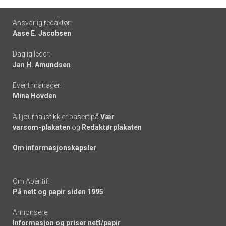
Footer
Ansvarlig redaktør:
Aase E. Jacobsen
-
Daglig leder:
links
Jan H. Amundsen
Event manager:
Mina Hovden
All journalistikk er basert på
Vær
varsom-plakaten
og
Redaktørplakaten
Om informasjonskapsler
Om Apéritif:
På nett og papir siden 1995
Annonsere:
Informasjon og priser nett/papir