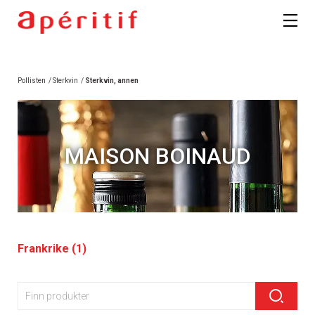
Pollisten
/
Sterkvin
/
Sterkvin, annen
MAISON BOINAUD
Frankrike (1)