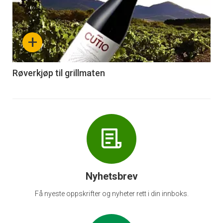
akkurat
nå
+
-
6
Røverkjøp til grillmaten
Nyhetsbrev
Få nyeste oppskrifter og nyheter rett i din innboks.