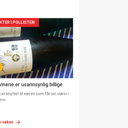
siden
ITER I POLLISTEN
urat
vinene er usannsynlig billige
er knyttet til eieren som får sin «lønn i
en».
e saken