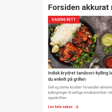
Forsiden akkurat 
DAGENS RETT
Indisk krydret tandoori-kylling l
du enkelt på grillen
Grill og sterke krydder forvandler alminn
kyllingvinger til saftige smaksbomber i 
oppskriften.
Les hele saken