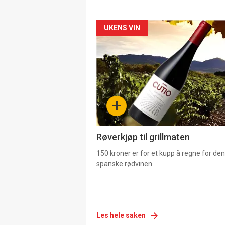
Forsiden
UKENS VIN
akkurat
nå
-
+
4
Røverkjøp til grillmaten
150 kroner er for et kupp å regne for de
spanske rødvinen.
Les hele saken