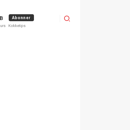
Logg
B
Abonner
kurs
Kokketips
inn