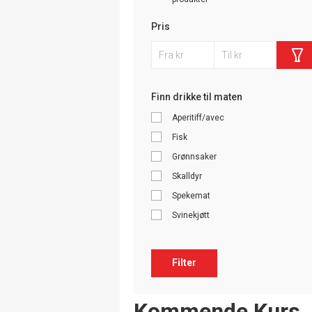
Pris
Finn drikke til maten
Aperitiff/avec
Fisk
Grønnsaker
Skalldyr
Spekemat
Svinekjøtt
Filter
Events
Kommende Kurs