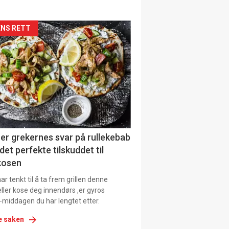
siden
NS RETT
urat
er grekernes svar på rullekebab
det perfekte tilskuddet til
kosen
r tenkt til å ta frem grillen denne
ller kose deg innendørs ,er gyros
-middagen du har lengtet etter.
e saken