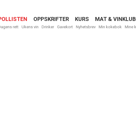
POLLISTEN
OPPSKRIFTER
KURS
MAT & VINKLUB
Menu
Dagens rett
Ukens vin
Drinker
Gavekort
Nyhetsbrev
Min kokebok
Mine 