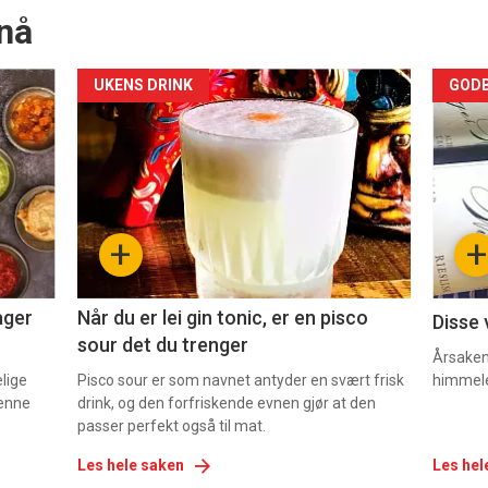
nå
Forsiden
For
UKENS DRINK
GODB
akkurat
akk
nå
nå
-
-
+
+
2
3
ager
Når du er lei gin tonic, er en pisco
Disse 
sour det du trenger
Årsaken 
elige
Pisco sour er som navnet antyder en svært frisk
himmel
denne
drink, og den forfriskende evnen gjør at den
passer perfekt også til mat.
Les hele saken
Les hel