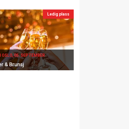
Ledig plass
I OSLO, 05. SEPTEMBER
er & Brunsj