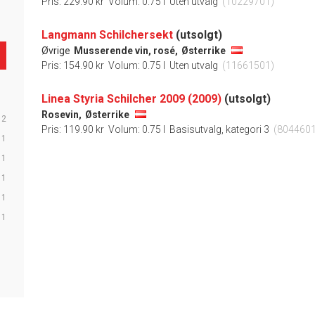
Pris: 229.90 kr
Volum: 0.75 l
Uten utvalg
(10229701)
Langmann Schilchersekt
(utsolgt)
Øvrige
Musserende vin, rosé,
Østerrike
Pris: 154.90 kr
Volum: 0.75 l
Uten utvalg
(11661501)
Linea Styria Schilcher 2009 (2009)
(utsolgt)
Rosevin,
Østerrike
2
Pris: 119.90 kr
Volum: 0.75 l
Basisutvalg, kategori 3
(8044601
1
1
1
1
1