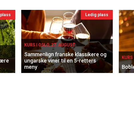
 plass
Ledig plass
KURS I OSLO, 27. AUGUST
Sammenlign franske klassikere og
KURS 
lære
ungarske viner til en 5-retters
meny
Bobl