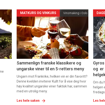
Forsiden
For
MATKURS OG VINKURS
DAGE
Vinsmaking i Oslo
akkurat
akk
nå
nå
-
-
5
6
Sammenlign franske klassikere og
Gyros 
ungarske viner til en 5-retters meny
og er 
nne
helge
Ungarn mot Frankrike, hvilken vin er din favoritt?
Denne kvelden inviterer Kullt for å vise deg hvor
Om du ha
høy kvalitet ungarske viner faktisk har, sammen
helgen e
med en utrolig meny.
fredags
Les hele saken
Les hel