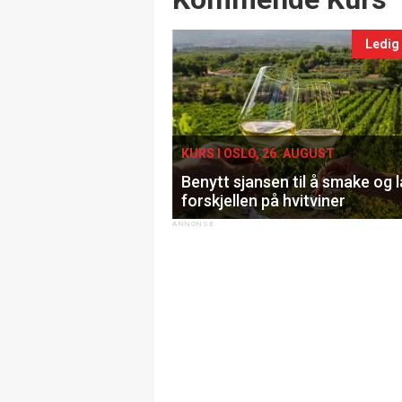
Ledig
KURS I OSLO, 26. AUGUST
Benytt sjansen til å smake og 
forskjellen på hvitviner