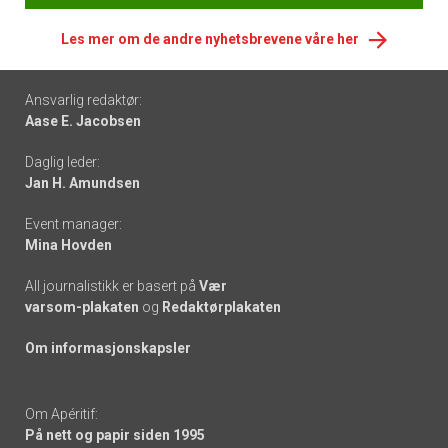
Les mer om de andre nyhetsbrevene våre her
Footer
Ansvarlig redaktør:
Aase E. Jacobsen
-
Daglig leder:
links
Jan H. Amundsen
Event manager:
Mina Hovden
All journalistikk er basert på
Vær
varsom-plakaten
og
Redaktørplakaten
Om informasjonskapsler
Om Apéritif:
På nett og papir siden 1995