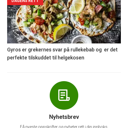
Forsiden
DAGENS RETT
akkurat
nå
-
6
Gyros er grekernes svar på rullekebab og er det
perfekte tilskuddet til helgekosen
Nyhetsbrev
Få nyeste oppskrifter og nyheter rett i din innboks.