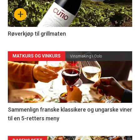
nå
+
-
4
Røverkjøp til grillmaten
Forsiden
MATKURS OG VINKURS
Vinsmaking i Oslo
akkurat
nå
-
5
Sammenlign franske klassikere og ungarske viner
til en 5-retters meny