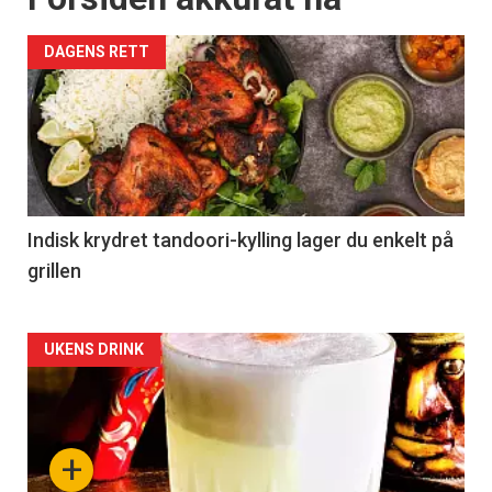
DAGENS RETT
Indisk krydret tandoori-kylling lager du enkelt på
grillen
Forsiden
UKENS DRINK
akkurat
nå
+