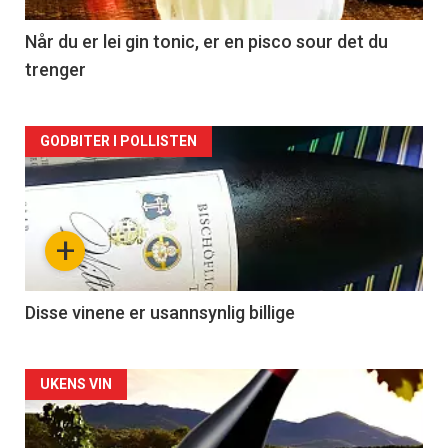
-
2
Når du er lei gin tonic, er en pisco sour det du
trenger
Forsiden
GODBITER I POLLISTEN
akkurat
nå
+
-
3
Disse vinene er usannsynlig billige
Forsiden
UKENS VIN
akkurat