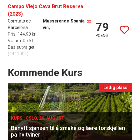
Campo Viejo Cava Brut Reserva
(2023)
Comtats de
Musserende
Spania
79
Barcelona
vin,
Pris: 144.90 kr
POENG
Volum: 0.75 l
Basisutvalget
(4441001)
Events
Kommende Kurs
Ledig plass
KURS I OSLO, 26. AUGUST
Benytt sjansen til å smake og lære forskjellen
på hvitviner