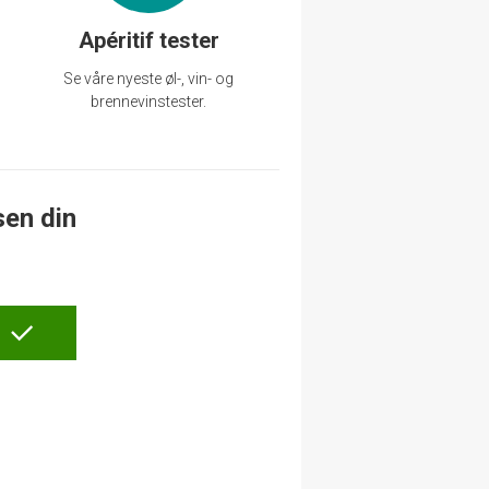
Apéritif tester
Se våre nyeste øl-, vin- og
brennevinstester.
sen din