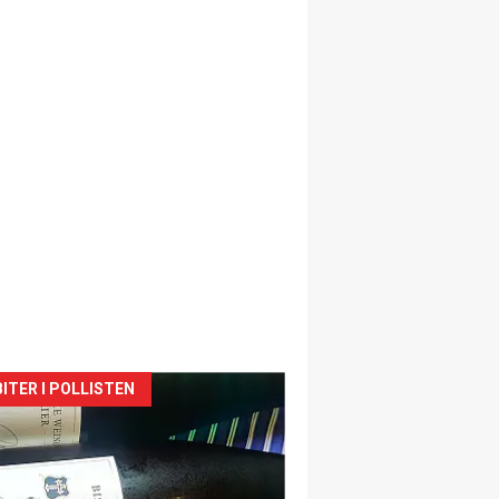
siden
ITER I POLLISTEN
urat