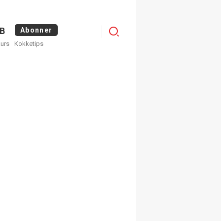
Logg
B
Abonner
kurs
Kokketips
inn