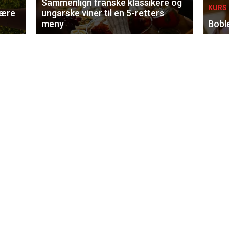
Sammenlign franske klassikere og
KURS 
lære
ungarske viner til en 5-retters
meny
Bobl