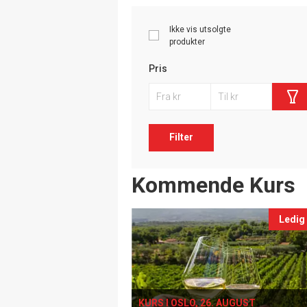
Ikke vis utsolgte
produkter
Pris
Filter
Events
Kommende Kurs
Ledig
KURS I OSLO, 26. AUGUST