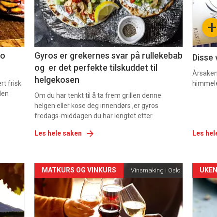
-
-
+
2
3
co
Gyros er grekernes svar på rullekebab
Disse 
og er det perfekte tilskuddet til
Årsaken 
helgekosen
t frisk
himmel
den
Om du har tenkt til å ta frem grillen denne
helgen eller kose deg innendørs ,er gyros
fredags-middagen du har lengtet etter.
Les hele saken
Les hel
Forsiden
For
MATKURS OG VINKURS
UKEN
Vinsmaking i Oslo
akkurat
akk
nå
nå