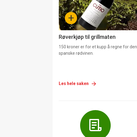
-
+
4
Røverkjøp til grillmaten
150 kroner er for et kupp å regne for de
spanske rødvinen.
Les hele saken