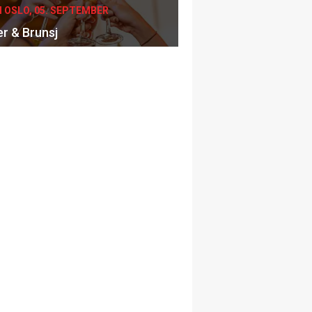
I OSLO, 05. SEPTEMBER
er & Brunsj