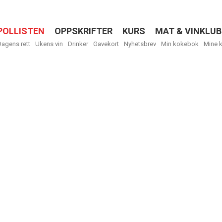
POLLISTEN
OPPSKRIFTER
KURS
MAT & VINKLUB
Menu
Dagens rett
Ukens vin
Drinker
Gavekort
Nyhetsbrev
Min kokebok
Mine 