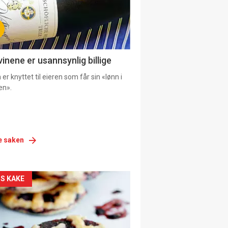
vinene er usannsynlig billige
er knyttet til eieren som får sin «lønn i
en».
e saken
siden
S KAKE
urat