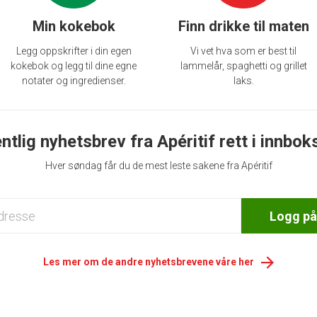
Min kokebok
Finn drikke til maten
Legg oppskrifter i din egen
Vi vet hva som er best til
kokebok og legg til dine egne
lammelår, spaghetti og grillet
notater og ingredienser.
laks.
ntlig nyhetsbrev fra Apéritif rett i innbok
Hver søndag får du de mest leste sakene fra Apéritif
Logg på
Les mer om de andre nyhetsbrevene våre her