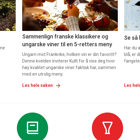
-
-
5
6
Sammenlign franske klassikere og
Se så 
ungarske viner til en 5-retters meny
nne
Har du 
Ungarn mot Frankrike, hvilken vin er din favoritt?
blå, er
Denne kvelden inviterer Kullt for å vise deg hvor
fangste
høy kvalitet ungarske viner faktisk har, sammen
med en utrolig meny.
Les hele saken
Les hel