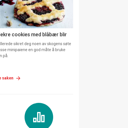
lekre cookies med blåbær blir
allerede sikret deg noen av skogens søte
 disse minipaiene en god måte å bruke
n på.
e saken