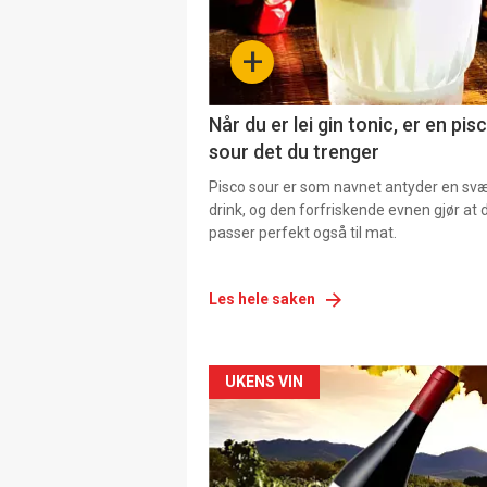
+
Når du er lei gin tonic, er en pis
sour det du trenger
Pisco sour er som navnet antyder en svær
drink, og den forfriskende evnen gjør at 
passer perfekt også til mat.
Les hele saken
Forsiden
UKENS VIN
akkurat
nå