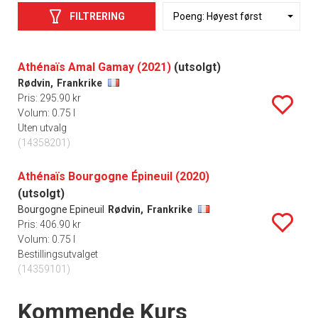
FILTRERING
Athénaïs Amal Gamay (2021)
(utsolgt)
Rødvin,
Frankrike
Pris: 295.90 kr
Volum: 0.75 l
Uten utvalg
(14358201)
Athénaïs Bourgogne Épineuil (2020)
(utsolgt)
Bourgogne Epineuil
Rødvin,
Frankrike
Pris: 406.90 kr
Volum: 0.75 l
Bestillingsutvalget
(14359101)
Events
Kommende Kurs