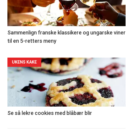
nå
-
5
Sammenlign franske klassikere og ungarske viner
til en 5-retters meny
Forsiden
UKENS KAKE
akkurat
nå
-
6
Se så lekre cookies med blåbær blir