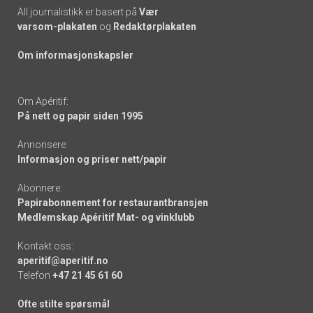
All journalistikk er basert på
Vær
varsom-plakaten
og
Redaktørplakaten
Om informasjonskapsler
Om Apéritif:
På nett og papir siden 1995
Annonsere:
Informasjon og priser nett/papir
Abonnere:
Papirabonnement for restaurantbransjen
Medlemskap Apéritif Mat- og vinklubb
Kontakt oss:
aperitif@aperitif.no
Telefon
+47 21 45 61 60
Ofte stilte spørsmål