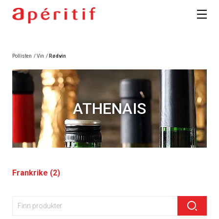
Pollisten
/
Vin
/
Rødvin
ATHENAIS
Frankrike (2)