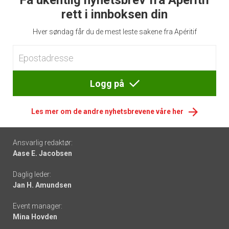
Få ukentlig nyhetsbrev fra Apéritif
rett i innboksen din
Hver søndag får du de mest leste sakene fra Apéritif
Logg på
Les mer om de andre nyhetsbrevene våre her
Footer
Ansvarlig redaktør:
Aase E. Jacobsen
-
Daglig leder:
links
Jan H. Amundsen
Event manager:
Mina Hovden