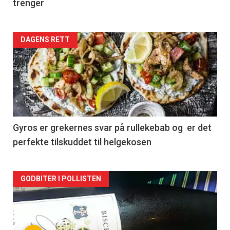
trenger
Forsiden
DAGENS RETT
akkurat
nå
-
2
Gyros er grekernes svar på rullekebab og er det
perfekte tilskuddet til helgekosen
Forsiden
GODBITER I POLLISTEN
akkurat
nå