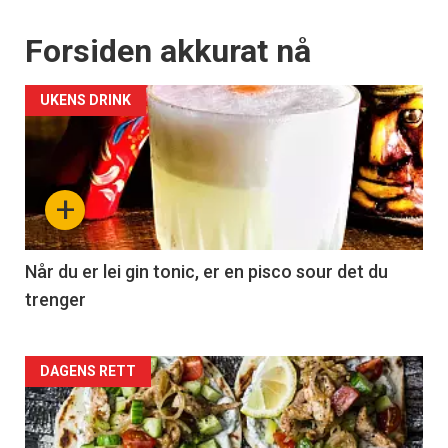
Forsiden akkurat nå
UKENS DRINK
+
Når du er lei gin tonic, er en pisco sour det du
trenger
Forsiden
DAGENS RETT
akkurat