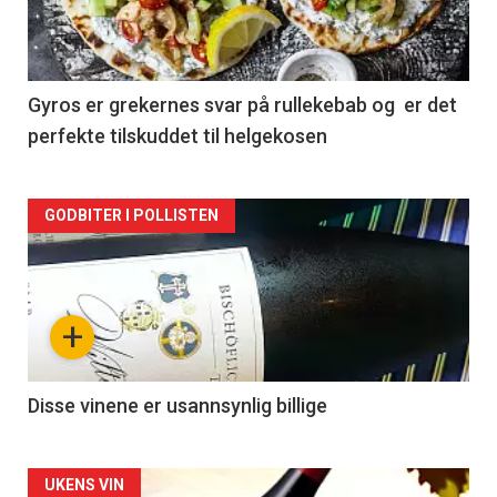
nå
-
2
Gyros er grekernes svar på rullekebab og er det
perfekte tilskuddet til helgekosen
Forsiden
GODBITER I POLLISTEN
akkurat
nå
+
-
3
Disse vinene er usannsynlig billige
Forsiden
UKENS VIN