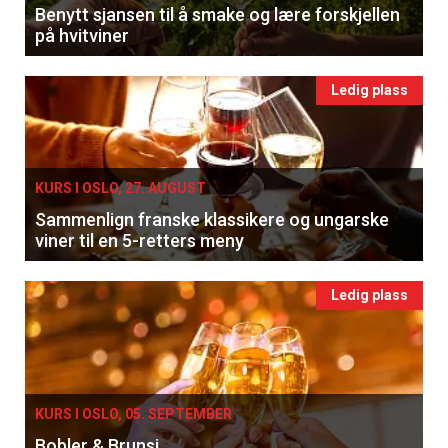
Benytt sjansen til å smake og lære forskjellen
på hvitviner
Ledig plass
KURS I OSLO, 27. AUGUST
Sammenlign franske klassikere og ungarske
viner til en 5-retters meny
Ledig plass
KURS I OSLO, 05. SEPTEMBER
Bobler & Brunsj