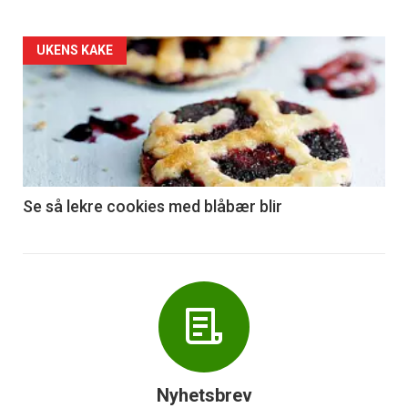
Forsiden
UKENS KAKE
akkurat
nå
-
6
Se så lekre cookies med blåbær blir
Nyhetsbrev