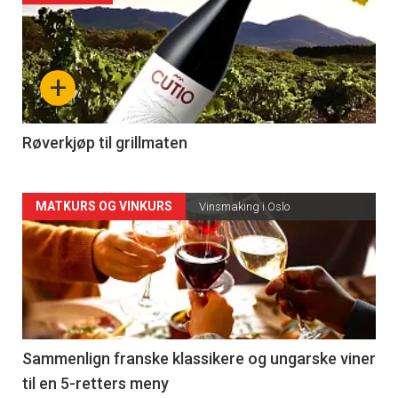
akkurat
nå
+
-
4
Røverkjøp til grillmaten
Forsiden
MATKURS OG VINKURS
Vinsmaking i Oslo
akkurat
nå
-
5
Sammenlign franske klassikere og ungarske viner
til en 5-retters meny