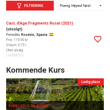
FILTRERING
Cast. d'Age Fragments Rosat (2021)
(utsolgt)
Penedès
Rosévin,
Spania
Pris: 119.90 kr
Volum: 0.75 l
Uten utvalg
(14358101)
Events
Kommende Kurs
Ledig plass
KURS I OSLO, 26. AUGUST