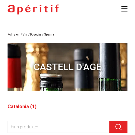
Pollisten
/
Vin
/
Rosevin
/
Spania
CASTELL D'AGE
Catalonia (1)