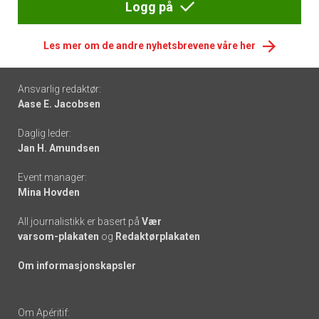
Logg på
Les mer om de andre nyhetsbrevene våre her
Footer
Ansvarlig redaktør:
Aase E. Jacobsen
-
Daglig leder:
links
Jan H. Amundsen
Event manager:
Mina Hovden
All journalistikk er basert på
Vær
varsom-plakaten
og
Redaktørplakaten
Om informasjonskapsler
Om Apéritif: