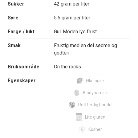
Sukker
42 gram per liter
Syre
5.5 gram per liter
Farge / lukt
Gul. Moden lys frukt
Smak
Fruktig med en del sødme og
godteri
Bruksområde
On the rocks
Egenskaper
Økologisk
Biodynamisk
Rettferdig handel
Lite gluten
Kosher