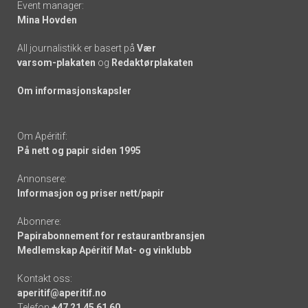
Event manager:
Mina Hovden
All journalistikk er basert på
Vær
varsom-plakaten
og
Redaktørplakaten
Om informasjonskapsler
Om Apéritif:
På nett og papir siden 1995
Annonsere:
Informasjon og priser nett/papir
Abonnere:
Papirabonnement for restaurantbransjen
Medlemskap Apéritif Mat- og vinklubb
Kontakt oss:
aperitif@aperitif.no
Telefon
+47 21 45 61 60