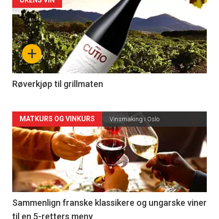
Forsiden
akkurat
nå
+
-
4
Røverkjøp til grillmaten
Forsiden
MATKURS OG VINKURS
Vinsmaking i Oslo
akkurat
nå
-
5
Sammenlign franske klassikere og ungarske viner
til en 5-retters meny