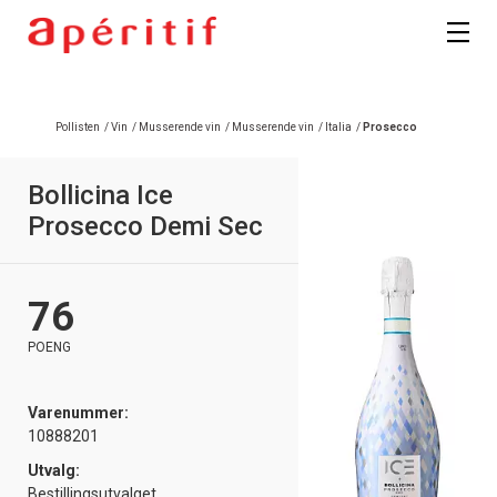
Pollisten
/
Vin
/
Musserende vin
/
Musserende vin
/
Italia
/
Prosecco
Bollicina Ice
Prosecco Demi Sec
76
POENG
Varenummer:
10888201
Utvalg:
Bestillingsutvalget