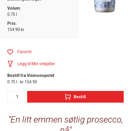
Volum:
0.75 l
Pris:
154.90 kr
Favoritt
Legg til Min vinkjeller
Bestill fra Vinmonopolet
0.75 l - kr 154.90
Bestill
En litt emmen søtlig prosecco,
nå