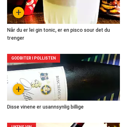
nå
+
-
2
Når du er lei gin tonic, er en pisco sour det du
trenger
Forsiden
GODBITER I POLLISTEN
akkurat
nå
+
-
3
Disse vinene er usannsynlig billige
UKENS VIN