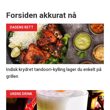
Forsiden akkurat nå
DAGENS RETT
Indisk krydret tandoori-kylling lager du enkelt på
grillen
Forsiden
UKENS DRINK
akkurat