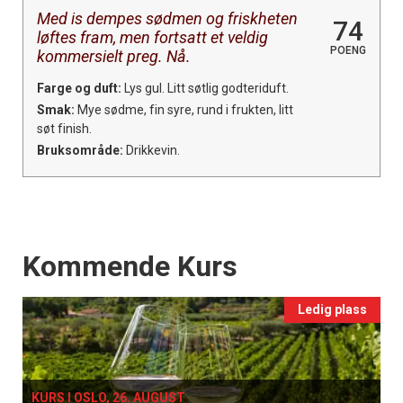
Med is dempes sødmen og friskheten
74
løftes fram, men fortsatt et veldig
POENG
kommersielt preg. Nå.
Farge og duft:
Lys gul. Litt søtlig godteriduft.
Smak:
Mye sødme, fin syre, rund i frukten, litt
søt finish.
Bruksområde:
Drikkevin.
Events
Kommende Kurs
Ledig plass
KURS I OSLO, 26. AUGUST