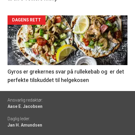
Forsiden
DAGENS RETT
akkurat
nå
-
6
Gyros er grekernes svar på rullekebab og er det
perfekte tilskuddet til helgekosen
Footer
Ansvarlig redaktør:
Aase E. Jacobsen
-
Daglig leder:
links
Jan H. Amundsen