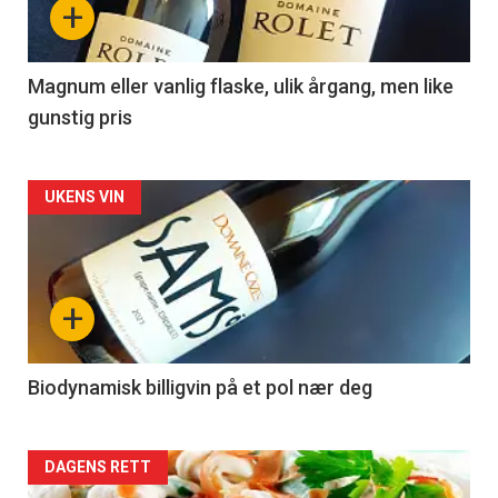
+
-
3
Magnum eller vanlig flaske, ulik årgang, men like
gunstig pris
Forsiden
UKENS VIN
akkurat
nå
+
-
4
Biodynamisk billigvin på et pol nær deg
Forsiden
DAGENS RETT