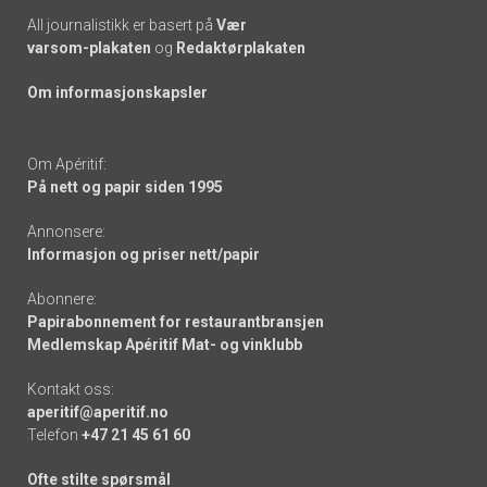
All journalistikk er basert på
Vær
varsom-plakaten
og
Redaktørplakaten
Om informasjonskapsler
Om Apéritif:
På nett og papir siden 1995
Annonsere:
Informasjon og priser nett/papir
Abonnere:
Papirabonnement for restaurantbransjen
Medlemskap Apéritif Mat- og vinklubb
Kontakt oss:
aperitif@aperitif.no
Telefon
+47 21 45 61 60
Ofte stilte spørsmål