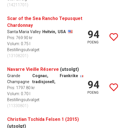
(14211701)
Scar of the Sea Rancho Tepusquet
Chardonnay
94
Santa Maria Valley
Hvitvin,
USA
Pris: 769.90 kr
POENG
Volum: 0.75 l
Bestillingsutvalget
(13108201)
Navarre Vieille Réserve
(utsolgt)
Grande
Cognac,
Frankrike
94
Champagne
tradisjonell,
Pris: 1797.80 kr
POENG
Volum: 0.70 l
Bestillingsutvalget
(11330801)
Christian Tschida Felsen 1 (2015)
(utsolgt)