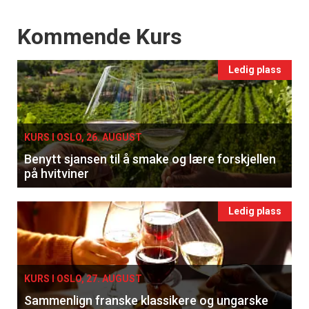
Events
Kommende Kurs
Ledig plass
KURS I OSLO, 26. AUGUST
Benytt sjansen til å smake og lære forskjellen
på hvitviner
Ledig plass
KURS I OSLO, 27. AUGUST
Sammenlign franske klassikere og ungarske