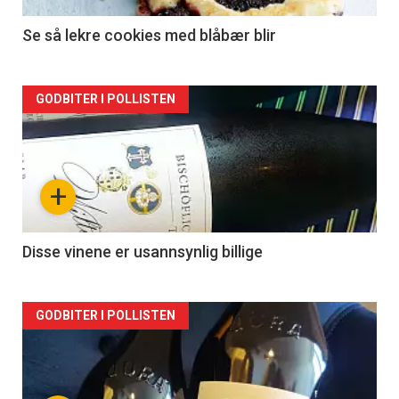
Se så lekre cookies med blåbær blir
Forsiden
GODBITER I POLLISTEN
akkurat
nå
+
-
2
Disse vinene er usannsynlig billige
Forsiden
GODBITER I POLLISTEN
akkurat
nå