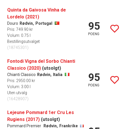
Quinta da Gaivosa Vinha de
Lordelo (2021)
95
Douro
Rødvin,
Portugal
Pris: 749.90 kr
POENG
Volum: 0.75 l
Bestillingsutvalget
(18745301)
Fontodi Vigna del Sorbo Chianti
Classico (2020)
(utsolgt)
95
Chianti Classico
Rødvin,
Italia
Pris: 2950.00 kr
POENG
Volum: 3.00 l
Uten utvalg
(16428907)
Lejeune Pommard 1er Cru Les
Rugiens (2017)
(utsolgt)
Pommard Premier
Rødvin,
Frankrike