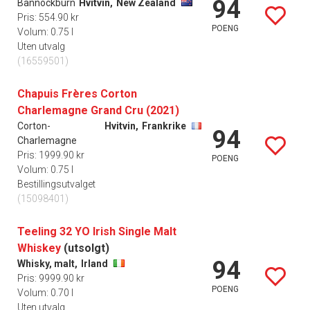
94
Bannockburn
Hvitvin,
New Zealand
Pris: 554.90 kr
POENG
Volum: 0.75 l
Uten utvalg
(16559501)
Chapuis Frères Corton
Charlemagne Grand Cru (2021)
Corton-
Hvitvin,
Frankrike
94
Charlemagne
Pris: 1999.90 kr
POENG
Volum: 0.75 l
Bestillingsutvalget
(15098401)
Teeling 32 YO Irish Single Malt
Whiskey
(utsolgt)
94
Whisky, malt,
Irland
Pris: 9999.90 kr
POENG
Volum: 0.70 l
Uten utvalg