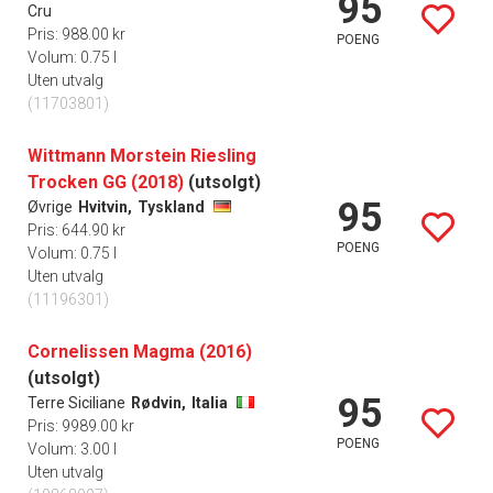
95
Cru
Pris: 988.00 kr
POENG
Volum: 0.75 l
Uten utvalg
(11703801)
Wittmann Morstein Riesling
Trocken GG (2018)
(utsolgt)
95
Øvrige
Hvitvin,
Tyskland
Pris: 644.90 kr
POENG
Volum: 0.75 l
Uten utvalg
(11196301)
Cornelissen Magma (2016)
(utsolgt)
95
Terre Siciliane
Rødvin,
Italia
Pris: 9989.00 kr
POENG
Volum: 3.00 l
Uten utvalg