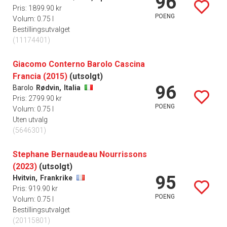
96
Pris: 1899.90 kr
POENG
Volum: 0.75 l
Bestillingsutvalget
(11174401)
Giacomo Conterno Barolo Cascina
Francia (2015)
(utsolgt)
96
Barolo
Rødvin,
Italia
Pris: 2799.90 kr
POENG
Volum: 0.75 l
Uten utvalg
(5646301)
Stephane Bernaudeau Nourrissons
(2023)
(utsolgt)
95
Hvitvin,
Frankrike
Pris: 919.90 kr
POENG
Volum: 0.75 l
Bestillingsutvalget
(20115801)