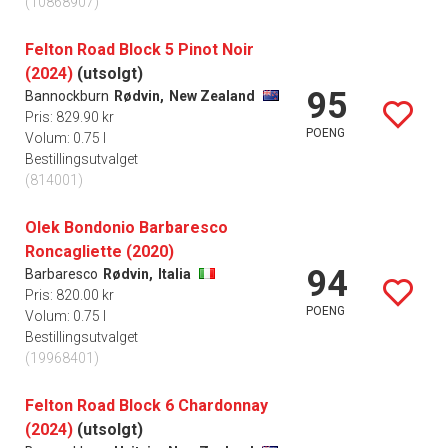
(10868907)
Felton Road Block 5 Pinot Noir
(2024)
(utsolgt)
95
Bannockburn
Rødvin,
New Zealand
Pris: 829.90 kr
POENG
Volum: 0.75 l
Bestillingsutvalget
(814001)
Olek Bondonio Barbaresco
Roncagliette (2020)
94
Barbaresco
Rødvin,
Italia
Pris: 820.00 kr
POENG
Volum: 0.75 l
Bestillingsutvalget
(19968401)
Felton Road Block 6 Chardonnay
(2024)
(utsolgt)