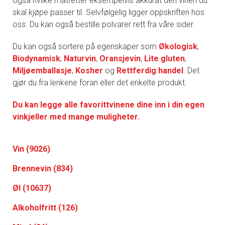
også hvilke matretter eksempelvis akkurat den vinen du
skal kjøpe passer til. Selvfølgelig ligger oppskriften hos
oss. Du kan også bestille polvarer rett fra våre sider.
Du kan også sortere på egenskaper som
Økologisk
,
Biodynamisk
,
Naturvin
,
Oransjevin
,
Lite gluten
,
Miljøemballasje
,
Kosher
og
Rettferdig handel
. Det
gjør du fra lenkene foran eller det enkelte produkt.
Du kan legge alle favorittvinene dine inn i din egen
vinkjeller med mange muligheter.
Vin (9026)
Brennevin (834)
Øl (10637)
Alkoholfritt (126)