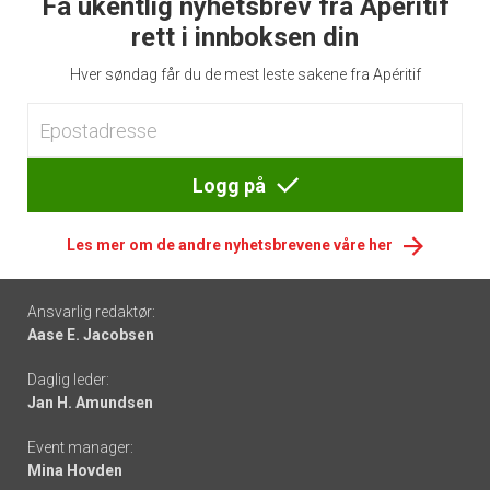
Få ukentlig nyhetsbrev fra Apéritif
rett i innboksen din
Hver søndag får du de mest leste sakene fra Apéritif
Logg på
Les mer om de andre nyhetsbrevene våre her
Footer
Ansvarlig redaktør:
Aase E. Jacobsen
-
Daglig leder:
links
Jan H. Amundsen
Event manager:
Mina Hovden