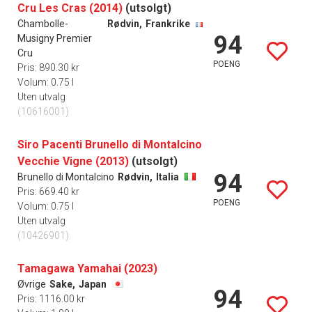
Cru Les Cras (2014)
(utsolgt)
Chambolle-
Rødvin,
Frankrike
94
Musigny Premier
Cru
POENG
Pris: 890.30 kr
Volum: 0.75 l
Uten utvalg
(10616001)
Siro Pacenti Brunello di Montalcino
Vecchie Vigne (2013)
(utsolgt)
94
Brunello di Montalcino
Rødvin,
Italia
Pris: 669.40 kr
POENG
Volum: 0.75 l
Uten utvalg
(10426901)
Tamagawa Yamahai (2023)
Øvrige
Sake,
Japan
94
Pris: 1116.00 kr