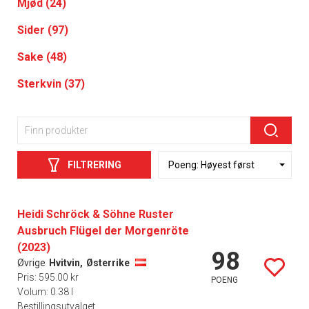
Mjød (24)
Sider (97)
Sake (48)
Sterkvin (37)
FILTRERING
Heidi Schröck & Söhne Ruster
Ausbruch Flügel der Morgenröte
(2023)
98
Øvrige
Hvitvin,
Østerrike
Pris: 595.00 kr
POENG
Volum: 0.38 l
Bestillingsutvalget