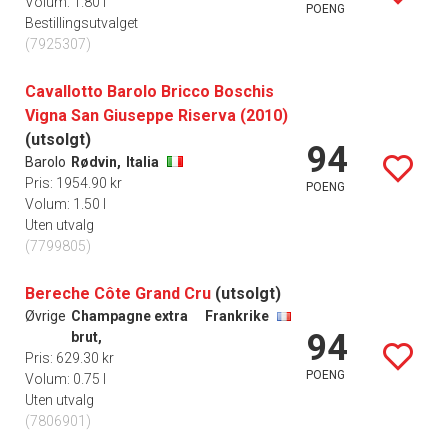
Volum: 1.80 l
POENG
Bestillingsutvalget
(7925307)
Cavallotto Barolo Bricco Boschis
Vigna San Giuseppe Riserva (2010)
(utsolgt)
94
Barolo
Rødvin,
Italia
Pris: 1954.90 kr
POENG
Volum: 1.50 l
Uten utvalg
(7799805)
Bereche Côte Grand Cru
(utsolgt)
Øvrige
Champagne extra
Frankrike
94
brut,
Pris: 629.30 kr
POENG
Volum: 0.75 l
Uten utvalg
(7806901)