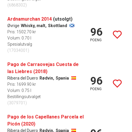
(6868302)
Ardnamurchan 2014
(utsolgt)
Øvrige
Whisky, malt,
Skottland
96
Pris: 1502.70 kr
Volum: 0.70 l
POENG
Spesialutvalg
(17034001)
Pago de Carraovejas Cuesta de
las Liebres (2018)
96
Ribera del Duero
Rødvin,
Spania
Pris: 1699.90 kr
POENG
Volum: 0.75 l
Bestillingsutvalget
(3079701)
Pago de los Capellanes Parcela el
Picón (2020)
Ribera del Duero
Rødvin,
Spania