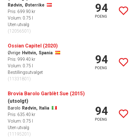
94
Rødvin,
Østerrike
Pris: 699.90 kr
POENG
Volum: 0.75 l
Uten utvalg
(12056501)
Ossian Capitel (2020)
Øvrige
Hvitvin,
Spania
94
Pris: 999.40 kr
Volum: 0.75 l
POENG
Bestillingsutvalget
(11331801)
Brovia Barolo Garblèt Sue (2015)
(utsolgt)
94
Barolo
Rødvin,
Italia
Pris: 635.40 kr
POENG
Volum: 0.75 l
Uten utvalg
(11195201)