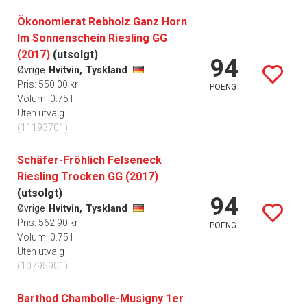
Ökonomierat Rebholz Ganz Horn
Im Sonnenschein Riesling GG
(2017)
(utsolgt)
94
Øvrige
Hvitvin,
Tyskland
Pris: 550.00 kr
POENG
Volum: 0.75 l
Uten utvalg
(11193701)
Schäfer-Fröhlich Felseneck
Riesling Trocken GG (2017)
(utsolgt)
94
Øvrige
Hvitvin,
Tyskland
Pris: 562.90 kr
POENG
Volum: 0.75 l
Uten utvalg
(10795901)
Barthod Chambolle-Musigny 1er