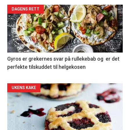
DAGENS RETT
Gyros er grekernes svar på rullekebab og er det
perfekte tilskuddet til helgekosen
Forsiden
UKENS KAKE
akkurat
nå
-