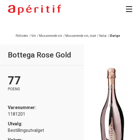
Pollisten
/
Vin
/
Musserende vin
/
Musserende vin, rosé
/
Italia
/
Øvrige
Bottega Rose Gold
77
POENG
Varenummer:
1181201
Utvalg:
Bestillingsutvalget