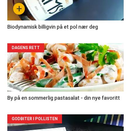
nå
+
-
4
Biodynamisk billigvin på et pol nær deg
Forsiden
DAGENS RETT
akkurat
nå
-
5
By på en sommerlig pastasalat - din nye favoritt
Forsiden
GODBITER I POLLISTEN