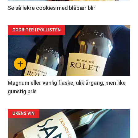
2
Se så lekre cookies med blåbær blir
Forsiden
GODBITER I POLLISTEN
akkurat
nå
+
-
3
Magnum eller vanlig flaske, ulik årgang, men like
gunstig pris
Forsiden
UKENS VIN
akkurat