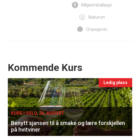
Miljøemballasje
Naturvin
Oransjevin
Events
Kommende Kurs
Ledig plass
KURS I OSLO, 26. AUGUST
Benytt sjansen til å smake og lære forskjellen
på hvitviner