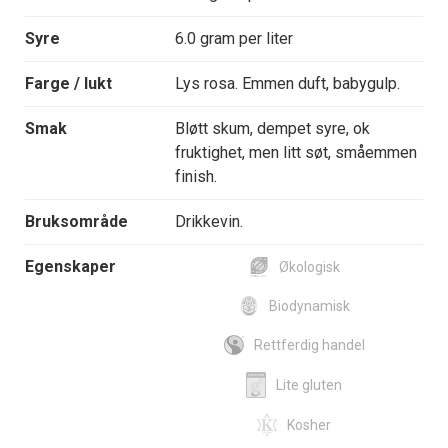
Syre
6.0 gram per liter
Farge / lukt
Lys rosa. Emmen duft, babygulp.
Smak
Bløtt skum, dempet syre, ok
fruktighet, men litt søt, småemmen
finish.
Bruksområde
Drikkevin.
Egenskaper
Økologisk
Biodynamisk
Rettferdig handel
Lite gluten
Kosher