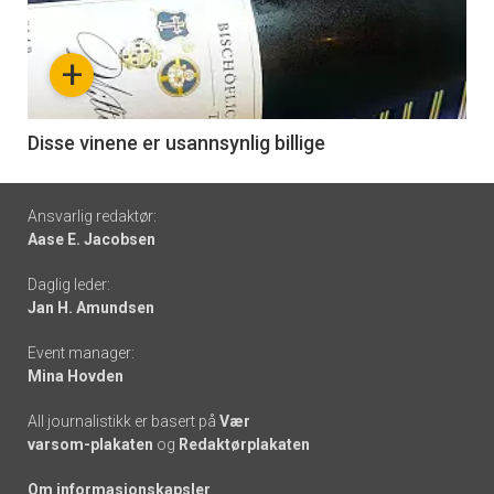
akkurat
nå
+
-
6
Disse vinene er usannsynlig billige
Footer
Ansvarlig redaktør:
Aase E. Jacobsen
-
Daglig leder:
links
Jan H. Amundsen
Event manager:
Mina Hovden
All journalistikk er basert på
Vær
varsom-plakaten
og
Redaktørplakaten
Om informasjonskapsler