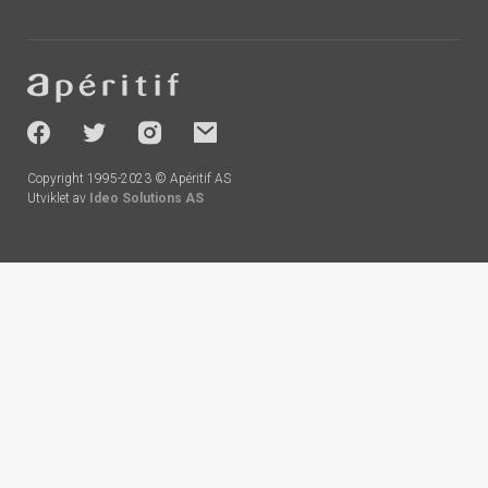
Footer
-
socials
Copyright 1995-2023 © Apéritif AS
Utviklet av
Ideo Solutions AS
Handlekurv