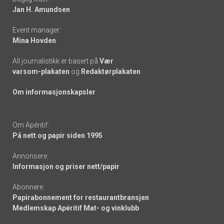
links
Jan H. Amundsen
Event manager:
Mina Hovden
All journalistikk er basert på
Vær
varsom-plakaten
og
Redaktørplakaten
Om informasjonskapsler
Om Apéritif:
På nett og papir siden 1995
Annonsere:
Informasjon og priser nett/papir
Abonnere:
Papirabonnement for restaurantbransjen
Medlemskap Apéritif Mat- og vinklubb