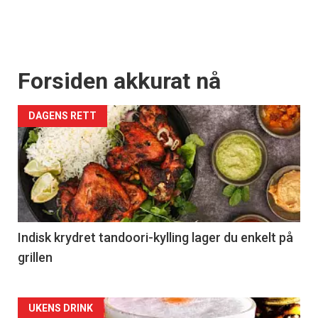
Forsiden akkurat nå
DAGENS RETT
Indisk krydret tandoori-kylling lager du enkelt på
grillen
Forsiden
UKENS DRINK