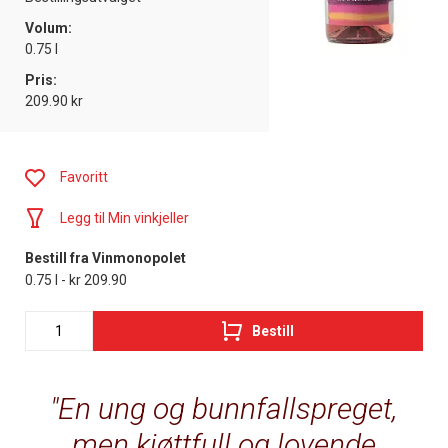
Volum:
0.75 l
Pris:
209.90 kr
Favoritt
Legg til Min vinkjeller
Bestill fra Vinmonopolet
0.75 l - kr 209.90
Bestill
En ung og bunnfallspreget,
men kjøttfull og lovende