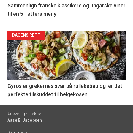
5
Sammenlign franske klassikere og ungarske viner
til en 5-retters meny
Forsiden
DAGENS RETT
akkurat
nå
-
6
Gyros er grekernes svar på rullekebab og er det
perfekte tilskuddet til helgekosen
Footer
Ansvarlig redaktør:
Aase E. Jacobsen
-
Daglig leder: