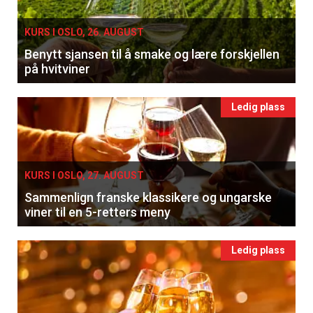
KURS I OSLO, 26. AUGUST
Benytt sjansen til å smake og lære forskjellen
på hvitviner
Ledig plass
KURS I OSLO, 27. AUGUST
Sammenlign franske klassikere og ungarske
viner til en 5-retters meny
Ledig plass