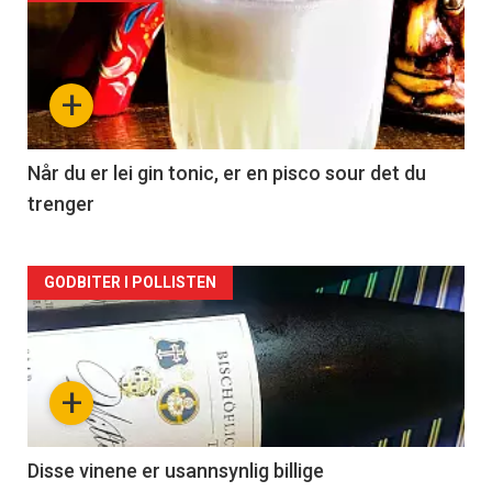
akkurat
nå
+
-
2
Når du er lei gin tonic, er en pisco sour det du
trenger
Forsiden
GODBITER I POLLISTEN
akkurat
nå
+
-
3
Disse vinene er usannsynlig billige