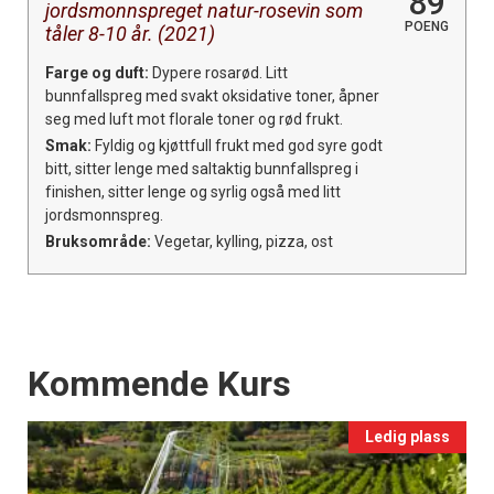
89
jordsmonnspreget natur-rosevin som
POENG
tåler 8-10 år. (2021)
Farge og duft:
Dypere rosarød. Litt
bunnfallspreg med svakt oksidative toner, åpner
seg med luft mot florale toner og rød frukt.
Smak:
Fyldig og kjøttfull frukt med god syre godt
bitt, sitter lenge med saltaktig bunnfallspreg i
finishen, sitter lenge og syrlig også med litt
jordsmonnspreg.
Bruksområde:
Vegetar, kylling, pizza, ost
Events
Kommende Kurs
Ledig plass