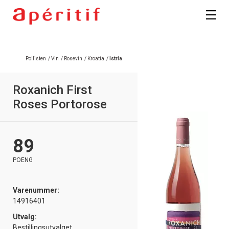
Pollisten
/
Vin
/
Rosevin
/
Kroatia
/
Istria
Roxanich First
Roses Portorose
89
POENG
Varenummer:
14916401
Utvalg:
Bestillingsutvalget