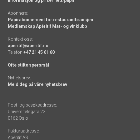
Informasjon og priser nett/papir
Abonnere:
Papirabonnement for restaurantbransjen
Medlemskap Apéritif Mat- og vinklubb
Kontakt oss:
aperitif@aperitif.no
Telefon
+47 21 45 61 60
Ofte stilte spørsmål
Nyhetsbrev:
Meld deg på våre nyhetsbrev
Post- og besøksadresse:
Universitetsgata 22
0162 Oslo
Fakturaadresse:
Apéritif AS