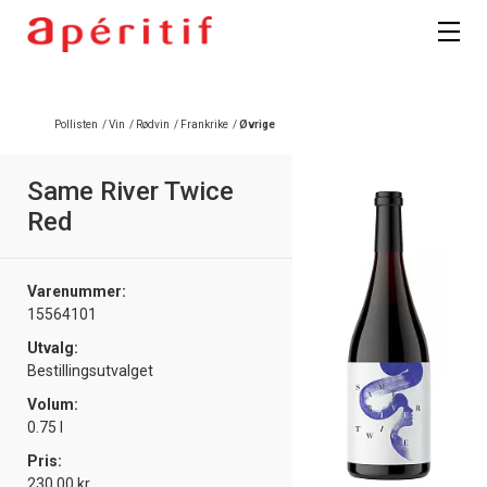
Pollisten
/
Vin
/
Rødvin
/
Frankrike
/
Øvrige
Same River Twice
Red
Varenummer:
15564101
Utvalg:
Bestillingsutvalget
Volum:
0.75 l
Pris:
230.00 kr