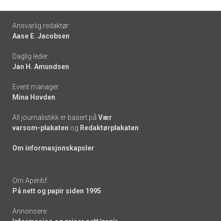
Footer
Ansvarlig redaktør:
Aase E. Jacobsen
-
Daglig leder:
links
Jan H. Amundsen
Event manager:
Mina Hovden
All journalistikk er basert på
Vær
varsom-plakaten
og
Redaktørplakaten
Om informasjonskapsler
Om Apéritif:
På nett og papir siden 1995
Annonsere: