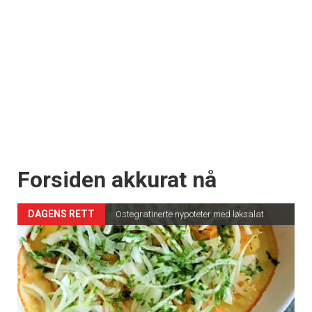
Forsiden akkurat nå
DAGENS RETT
Ostegratinerte nypoteter med løksalat