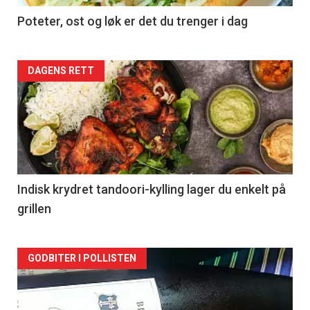
Poteter, ost og løk er det du trenger i dag
Forsiden
DAGENS RETT
akkurat
nå
-
2
Indisk krydret tandoori-kylling lager du enkelt på
grillen
Forsiden
GODBITER I POLLISTEN
akkurat