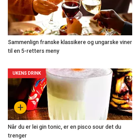
akkurat
nå
-
5
Sammenlign franske klassikere og ungarske viner
til en 5-retters meny
Forsiden
UKENS DRINK
akkurat
nå
+
-
6
Når du er lei gin tonic, er en pisco sour det du
trenger