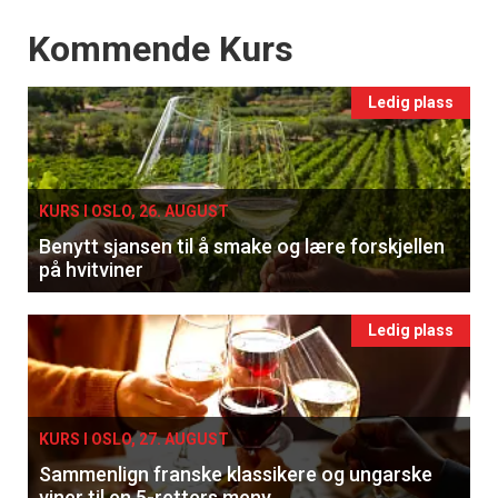
Events
Kommende Kurs
Ledig plass
KURS I OSLO, 26. AUGUST
Benytt sjansen til å smake og lære forskjellen
på hvitviner
Ledig plass
KURS I OSLO, 27. AUGUST
Sammenlign franske klassikere og ungarske
viner til en 5-retters meny