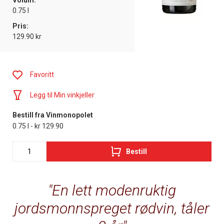
Volum:
0.75 l
Pris:
129.90 kr
Favoritt
Legg til Min vinkjeller
Bestill fra Vinmonopolet
0.75 l - kr 129.90
Bestill
En lett modenruktig
jordsmonnspreget rødvin, tåler