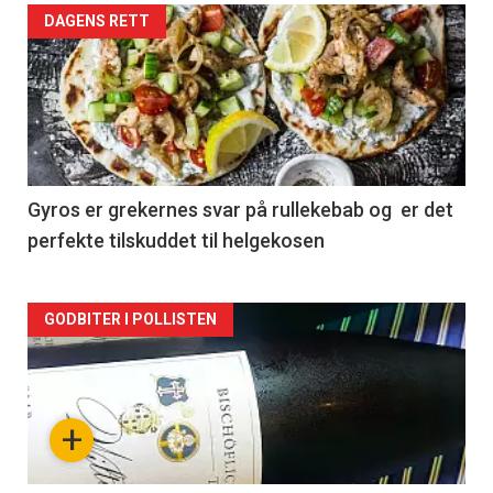
Forsiden
DAGENS RETT
akkurat
nå
-
2
Gyros er grekernes svar på rullekebab og er det
perfekte tilskuddet til helgekosen
Forsiden
GODBITER I POLLISTEN
akkurat
nå
+
-