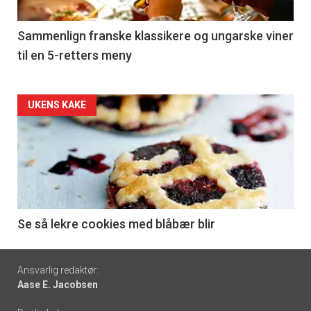
-
5
Sammenlign franske klassikere og ungarske viner
til en 5-retters meny
Forsiden
UKENS KAKE
akkurat
nå
-
6
Se så lekre cookies med blåbær blir
Footer
Ansvarlig redaktør:
Aase E. Jacobsen
-