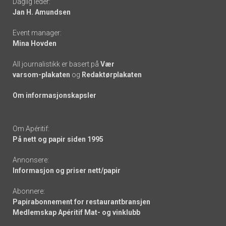
Daglig leder:
links
Jan H. Amundsen
Event manager:
Mina Hovden
All journalistikk er basert på
Vær
varsom-plakaten
og
Redaktørplakaten
Om informasjonskapsler
Om Apéritif:
På nett og papir siden 1995
Annonsere:
Informasjon og priser nett/papir
Abonnere:
Papirabonnement for restaurantbransjen
Medlemskap Apéritif Mat- og vinklubb