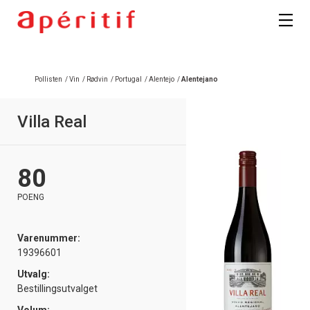
Registrer deg
Pollisten
/
Vin
/
Rødvin
/
Portugal
/
Alentejo
/
Alentejano
Villa Real
80
POENG
Varenummer:
19396601
Utvalg:
Bestillingsutvalget