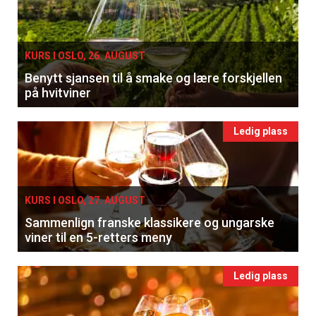
KURS I OSLO, 26. AUGUST
Benytt sjansen til å smake og lære forskjellen
på hvitviner
Ledig plass
KURS I OSLO, 27. AUGUST
Sammenlign franske klassikere og ungarske
viner til en 5-retters meny
Ledig plass