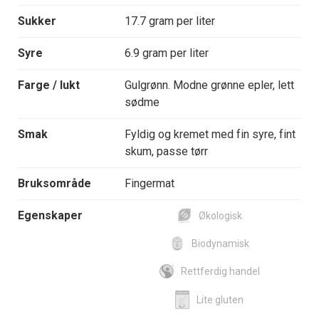
Sukker
17.7 gram per liter
Syre
6.9 gram per liter
Farge / lukt
Gulgrønn. Modne grønne epler, lett
sødme
Smak
Fyldig og kremet med fin syre, fint
skum, passe tørr
Bruksområde
Fingermat
Egenskaper
Økologisk
Biodynamisk
Rettferdig handel
Lite gluten