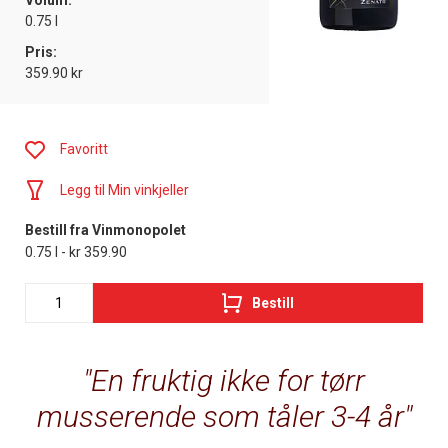
Volum:
0.75 l
Pris:
359.90 kr
Favoritt
Legg til Min vinkjeller
Bestill fra Vinmonopolet
0.75 l - kr 359.90
Bestill
En fruktig ikke for tørr
musserende som tåler 3-4 år