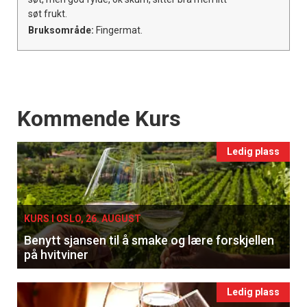
søt frukt.
Bruksområde:
Fingermat.
Events
Kommende Kurs
Ledig plass
KURS I OSLO, 26. AUGUST
Benytt sjansen til å smake og lære forskjellen
på hvitviner
Ledig plass