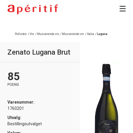
Registrer deg
Pollisten
/
Vin
/
Musserende vin
/
Musserende vin
/
Italia
/
Lugana
Zenato Lugana Brut
85
POENG
Varenummer:
1760201
Utvalg:
Bestillingsutvalget