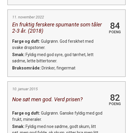
11. november 2022
84
En fruktig ferskere spumante som tåler
2-3 år. (2018)
POENG
Farge og duft:
Gulgrønn. God ferskhet med
svake dropstoner.
Smak:
Fyldig med god syre, god tørrhet, lett
sødme, lette bittertoner.
Bruksområde:
Drinker, fingermat
10. januar 2015
82
Noe søt men god. Verd prisen?
POENG
Farge og duft:
Gulgrønn. Ganske fyldig med god
frukt, mineraler.
Smak:
Fyldig med noe sødme, godt skum, litt
søt, men god fylde, ok skum, sitter bra men litt