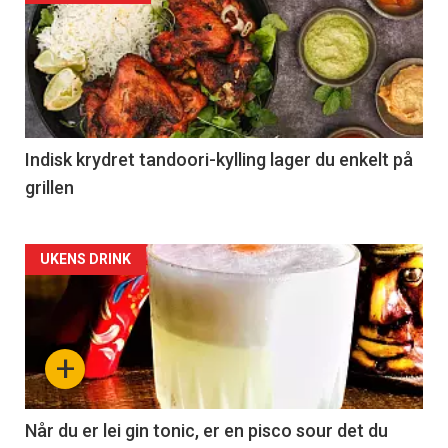
Indisk krydret tandoori-kylling lager du enkelt på
grillen
Forsiden
UKENS DRINK
akkurat
nå
+
-
2
Når du er lei gin tonic, er en pisco sour det du