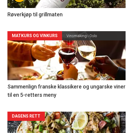
-
4
Røverkjøp til grillmaten
Forsiden
MATKURS OG VINKURS
Vinsmaking i Oslo
akkurat
nå
-
5
Sammenlign franske klassikere og ungarske viner
til en 5-retters meny
Forsiden
DAGENS RETT
akkurat