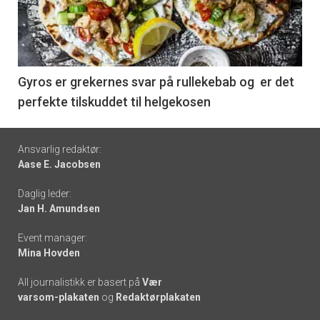
nå
-
6
Gyros er grekernes svar på rullekebab og er det
perfekte tilskuddet til helgekosen
Footer
Ansvarlig redaktør:
Aase E. Jacobsen
-
Daglig leder:
links
Jan H. Amundsen
Event manager:
Mina Hovden
All journalistikk er basert på
Vær
varsom-plakaten
og
Redaktørplakaten