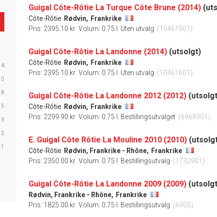
Guigal Côte-Rôtie La Turque Côte Brune (2014)
(uts
Côte-Rôtie
Rødvin,
Frankrike
Pris: 2395.10 kr
Volum: 0.75 l
Uten utvalg
(10461501)
Guigal Côte-Rôtie La Landonne (2014)
(utsolgt)
Côte-Rôtie
Rødvin,
Frankrike
14
Pris: 2395.10 kr
Volum: 0.75 l
Uten utvalg
(10461601)
10
8
Guigal Côte-Rôtie La Landonne 2012 (2012)
(utsolgt
5
Côte-Rôtie
Rødvin,
Frankrike
Pris: 2299.90 kr
Volum: 0.75 l
Bestillingsutvalget
(6969301)
3
2
E. Guigal Côte Rôtie La Mouline 2010 (2010)
(utsolg
1
Côte-Rôtie
Rødvin, Frankrike - Rhône,
Frankrike
Pris: 2350.00 kr
Volum: 0.75 l
Bestillingsutvalg
(1732901)
Guigal Côte-Rôtie La Landonne 2009 (2009)
(utsolgt
Rødvin, Frankrike - Rhône,
Frankrike
Pris: 1825.00 kr
Volum: 0.75 l
Bestillingsutvalg
(6905)