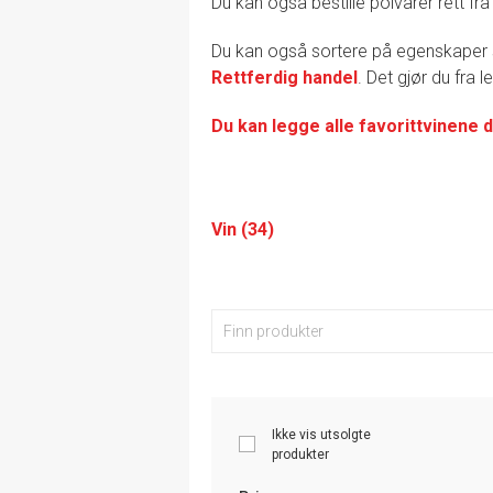
Du kan også bestille polvarer rett fra
Du kan også sortere på egenskape
Rettferdig handel
. Det gjør du fra 
Du kan legge alle favorittvinene d
Vin (34)
Ikke vis utsolgte
produkter