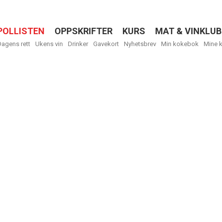
POLLISTEN
OPPSKRIFTER
KURS
MAT & VINKLUB
Menu
Dagens rett
Ukens vin
Drinker
Gavekort
Nyhetsbrev
Min kokebok
Mine 