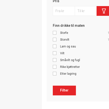
Pris
Finn drikke til maten
Storfe
Storvilt
Lam og sau
Vilt
Småvilt og fugl
Rike kjøttretter
Etter lagring
Filter