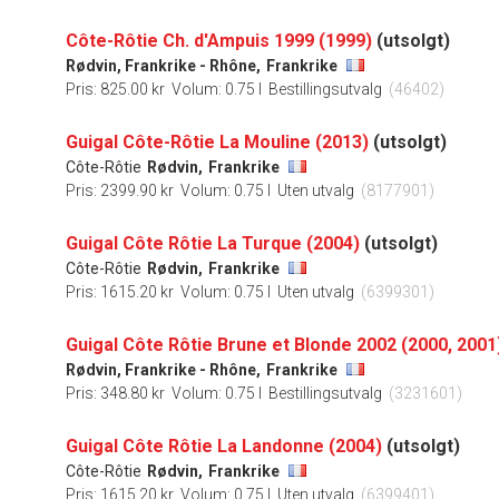
Côte-Rôtie Ch. d'Ampuis 1999 (1999)
(utsolgt)
Rødvin, Frankrike - Rhône,
Frankrike
Pris: 825.00 kr
Volum: 0.75 l
Bestillingsutvalg
(46402)
Guigal Côte-Rôtie La Mouline (2013)
(utsolgt)
Côte-Rôtie
Rødvin,
Frankrike
Pris: 2399.90 kr
Volum: 0.75 l
Uten utvalg
(8177901)
Guigal Côte Rôtie La Turque (2004)
(utsolgt)
Côte-Rôtie
Rødvin,
Frankrike
Pris: 1615.20 kr
Volum: 0.75 l
Uten utvalg
(6399301)
Guigal Côte Rôtie Brune et Blonde 2002 (2000, 2001
Rødvin, Frankrike - Rhône,
Frankrike
Pris: 348.80 kr
Volum: 0.75 l
Bestillingsutvalg
(3231601)
Guigal Côte Rôtie La Landonne (2004)
(utsolgt)
Côte-Rôtie
Rødvin,
Frankrike
Pris: 1615.20 kr
Volum: 0.75 l
Uten utvalg
(6399401)