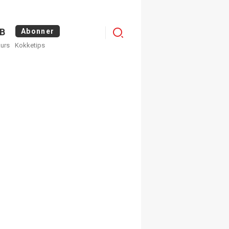
Logg
B
Abonner
kurs
Kokketips
inn