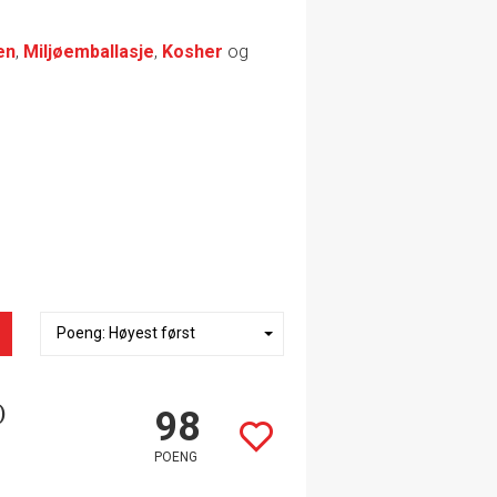
en
,
Miljøemballasje
,
Kosher
og
)
98
POENG