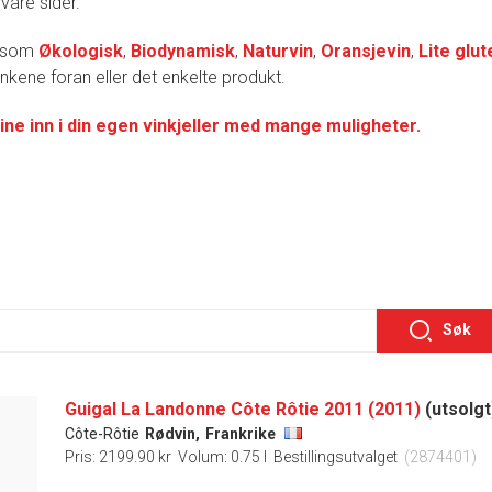
 våre sider.
r som
Økologisk
,
Biodynamisk
,
Naturvin
,
Oransjevin
,
Lite glut
lenkene foran eller det enkelte produkt.
ine inn i din egen vinkjeller med mange muligheter.
Søk
Guigal La Landonne Côte Rôtie 2011 (2011)
(utsolgt
Côte-Rôtie
Rødvin,
Frankrike
Pris: 2199.90 kr
Volum: 0.75 l
Bestillingsutvalget
(2874401)