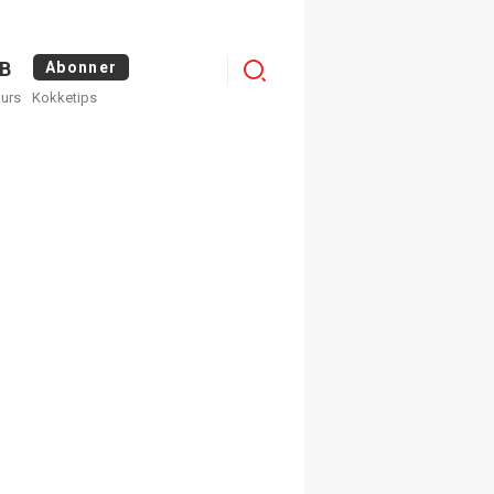
Logg
B
Abonner
kurs
Kokketips
inn