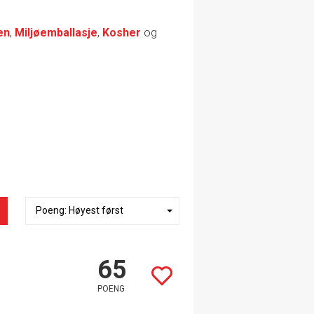
en
,
Miljøemballasje
,
Kosher
og
65
POENG