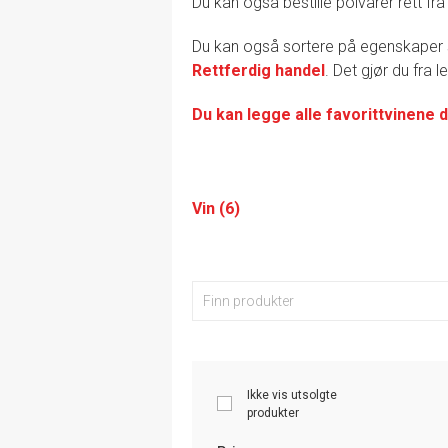
Du kan også bestille polvarer rett fra
Du kan også sortere på egenskape
Rettferdig handel
. Det gjør du fra 
Du kan legge alle favorittvinene d
Vin (6)
Ikke vis utsolgte
produkter