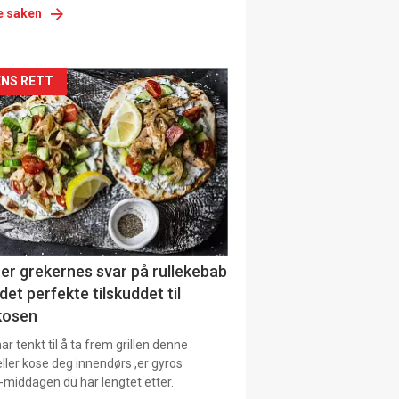
e saken
siden
NS RETT
urat
er grekernes svar på rullekebab
det perfekte tilskuddet til
kosen
r tenkt til å ta frem grillen denne
ller kose deg innendørs ,er gyros
-middagen du har lengtet etter.