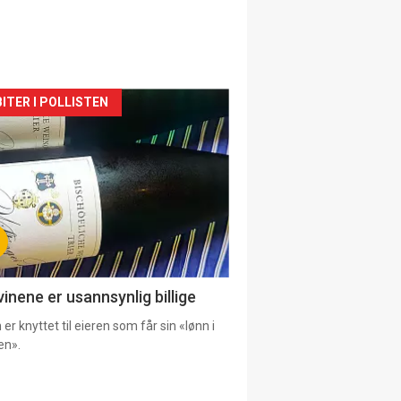
siden
ITER I POLLISTEN
urat
vinene er usannsynlig billige
er knyttet til eieren som får sin «lønn i
en».