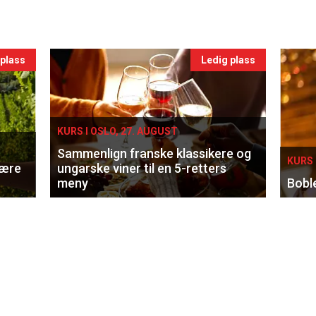
 plass
Ledig plass
KURS I OSLO, 27. AUGUST
Sammenlign franske klassikere og
KURS 
lære
ungarske viner til en 5-retters
meny
Bobl