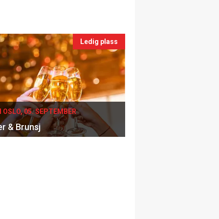
Ledig plass
I OSLO, 05. SEPTEMBER
er & Brunsj