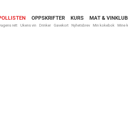
POLLISTEN
OPPSKRIFTER
KURS
MAT & VINKLUB
Menu
Dagens rett
Ukens vin
Drinker
Gavekort
Nyhetsbrev
Min kokebok
Mine 