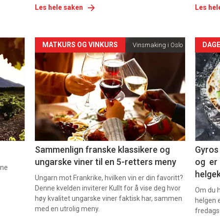
Les hele saken
Les hel
Forsiden
For
MATKURS OG VINKURS
DAGE
Vinsmaking i Oslo
akkurat
akk
nå
nå
-
-
5
6
Sammenlign franske klassikere og
Gyros 
ungarske viner til en 5-retters meny
og er 
nne
helge
Ungarn mot Frankrike, hvilken vin er din favoritt?
Denne kvelden inviterer Kullt for å vise deg hvor
Om du ha
høy kvalitet ungarske viner faktisk har, sammen
helgen e
med en utrolig meny.
fredags