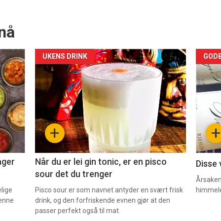
nå
Forsiden
For
UKENS DRINK
GODB
akkurat
akk
nå
nå
-
-
+
+
2
3
ager
Når du er lei gin tonic, er en pisco
Disse 
sour det du trenger
Årsaken 
elige
Pisco sour er som navnet antyder en svært frisk
himmel
denne
drink, og den forfriskende evnen gjør at den
passer perfekt også til mat.