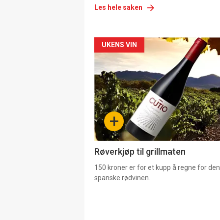
Les hele saken
Forsiden
UKENS VIN
akkurat
nå
-
+
4
Røverkjøp til grillmaten
150 kroner er for et kupp å regne for de
spanske rødvinen.