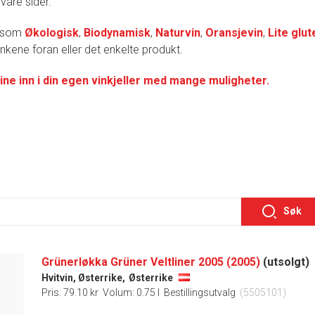
 våre sider.
r som
Økologisk
,
Biodynamisk
,
Naturvin
,
Oransjevin
,
Lite glut
lenkene foran eller det enkelte produkt.
ine inn i din egen vinkjeller med mange muligheter.
Søk
Grünerløkka Grüner Veltliner 2005 (2005)
(utsolgt)
Hvitvin, Østerrike,
Østerrike
Pris: 79.10 kr
Volum: 0.75 l
Bestillingsutvalg
(5505101)