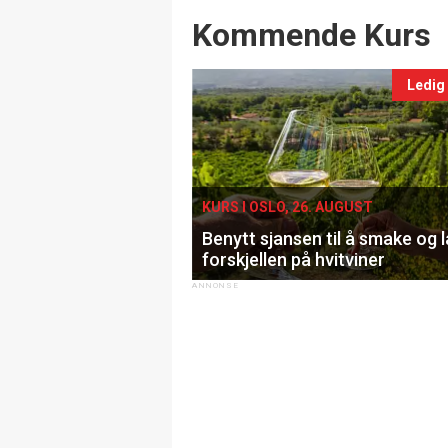
Events
Kommende Kurs
Ledig
KURS I OSLO, 26. AUGUST
Benytt sjansen til å smake og 
forskjellen på hvitviner