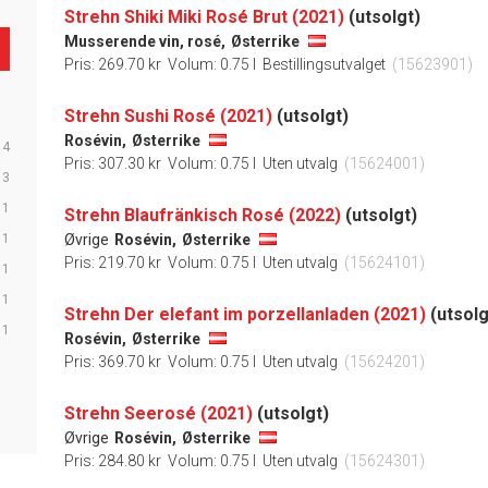
Strehn Shiki Miki Rosé Brut (2021)
(utsolgt)
Musserende vin, rosé,
Østerrike
Pris: 269.70 kr
Volum: 0.75 l
Bestillingsutvalget
(15623901)
Strehn Sushi Rosé (2021)
(utsolgt)
Rosévin,
Østerrike
4
Pris: 307.30 kr
Volum: 0.75 l
Uten utvalg
(15624001)
3
1
Strehn Blaufränkisch Rosé (2022)
(utsolgt)
1
Øvrige
Rosévin,
Østerrike
Pris: 219.70 kr
Volum: 0.75 l
Uten utvalg
(15624101)
1
1
Strehn Der elefant im porzellanladen (2021)
(utsolg
1
Rosévin,
Østerrike
Pris: 369.70 kr
Volum: 0.75 l
Uten utvalg
(15624201)
Strehn Seerosé (2021)
(utsolgt)
Øvrige
Rosévin,
Østerrike
Pris: 284.80 kr
Volum: 0.75 l
Uten utvalg
(15624301)