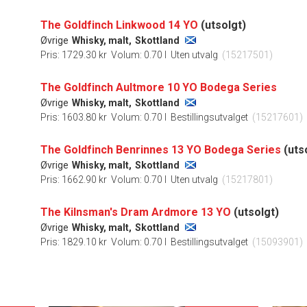
The Goldfinch Linkwood 14 YO
(utsolgt)
Øvrige
Whisky, malt,
Skottland
Pris: 1729.30 kr
Volum: 0.70 l
Uten utvalg
(15217501)
The Goldfinch Aultmore 10 YO Bodega Series
Øvrige
Whisky, malt,
Skottland
Pris: 1603.80 kr
Volum: 0.70 l
Bestillingsutvalget
(15217601)
The Goldfinch Benrinnes 13 YO Bodega Series
(uts
Øvrige
Whisky, malt,
Skottland
Pris: 1662.90 kr
Volum: 0.70 l
Uten utvalg
(15217801)
The Kilnsman's Dram Ardmore 13 YO
(utsolgt)
Øvrige
Whisky, malt,
Skottland
Pris: 1829.10 kr
Volum: 0.70 l
Bestillingsutvalget
(15093901)