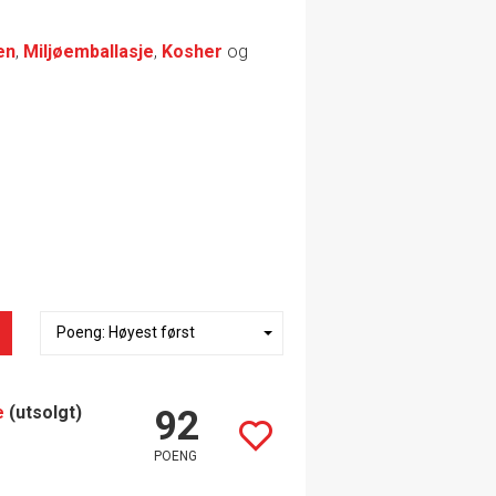
en
,
Miljøemballasje
,
Kosher
og
e
(utsolgt)
92
POENG