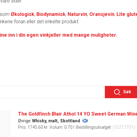
 våre sider.
r som
Økologisk
,
Biodynamisk
,
Naturvin
,
Oransjevin
,
Lite glut
lenkene foran eller det enkelte produkt.
ine inn i din egen vinkjeller med mange muligheter.
Søk
The Goldfinch Blair Athol 14 YO Sweet German Win
Øvrige
Whisky, malt,
Skottland
Pris: 1745.60 kr
Volum: 0.70 l
Bestillingsutvalget
(15217701)