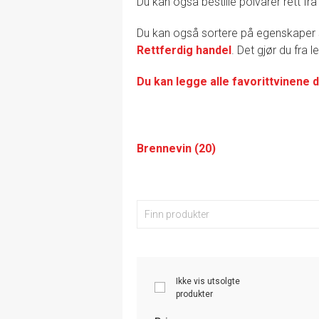
Du kan også bestille polvarer rett fra
Du kan også sortere på egenskape
Rettferdig handel
. Det gjør du fra 
Du kan legge alle favorittvinene d
Brennevin (20)
Ikke vis utsolgte
produkter