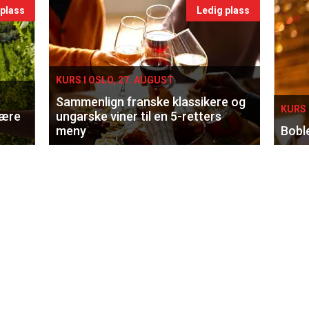
 plass
Ledig plass
KURS I OSLO, 27. AUGUST
Sammenlign franske klassikere og
KURS 
lære
ungarske viner til en 5-retters
meny
Bobl