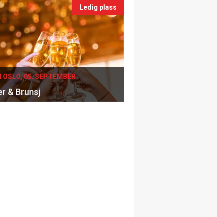
Ledig plass
I OSLO, 05. SEPTEMBER
er & Brunsj