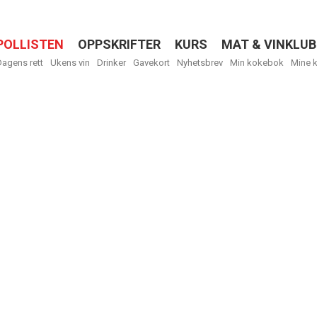
POLLISTEN
OPPSKRIFTER
KURS
MAT & VINKLUB
Menu
Dagens rett
Ukens vin
Drinker
Gavekort
Nyhetsbrev
Min kokebok
Mine 