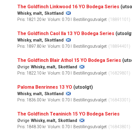
The Goldfinch Linkwood 16 YO Bodega Series
(utso
Whisky, malt,
Skottland
Pris: 1821.20 kr
Volum: 0.70 l
Bestillingsutvalget
(18891101)
The Goldfinch Caol Ila 13 YO Bodega Series
(utsolg
Whisky, malt,
Skottland
Pris: 1897.80 kr
Volum: 0.70 l
Bestillingsutvalget
(18894401)
The Goldfinch Blair Athol 15 YO Bodega Series
(uts
Øvrige
Whisky, malt,
Skottland
Pris: 1822.10 kr
Volum: 0.70 l
Bestillingsutvalget
(16829801)
Paloma Benrinnes 13 YO
(utsolgt)
Whisky, malt,
Skottland
Pris: 1836.00 kr
Volum: 0.70 l
Bestillingsutvalget
(16843301)
The Goldfinch Teaninich 15 YO Bodega Series
Øvrige
Whisky, malt,
Skottland
Pris: 1848.30 kr
Volum: 0.70 l
Bestillingsutvalget
(16843801)