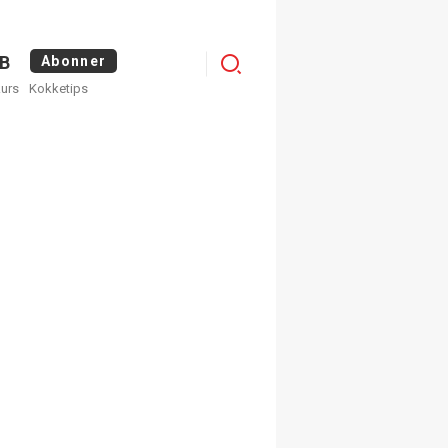
Logg
B
Abonner
kurs
Kokketips
inn