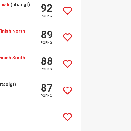
inish
(utsolgt)
92
POENG
Finish North
89
POENG
Finish South
88
POENG
utsolgt)
87
POENG