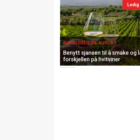
Ledig
KURS I OSLO, 26. AUGUST
Benytt sjansen til å smake og 
forskjellen på hvitviner