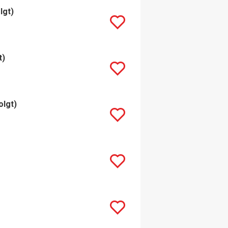
lgt)
t)
olgt)