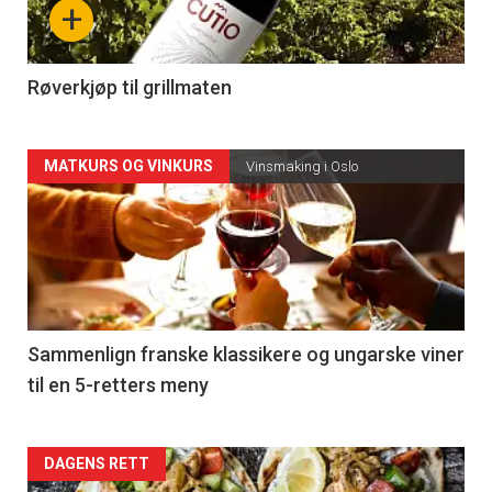
+
-
4
Røverkjøp til grillmaten
Forsiden
MATKURS OG VINKURS
Vinsmaking i Oslo
akkurat
nå
-
5
Sammenlign franske klassikere og ungarske viner
til en 5-retters meny
Forsiden
DAGENS RETT