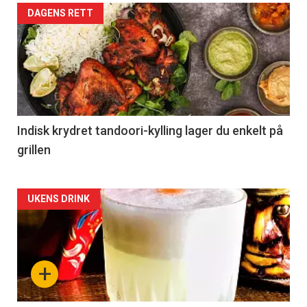
DAGENS RETT
Indisk krydret tandoori-kylling lager du enkelt på
grillen
Forsiden
UKENS DRINK
akkurat
nå
+
-