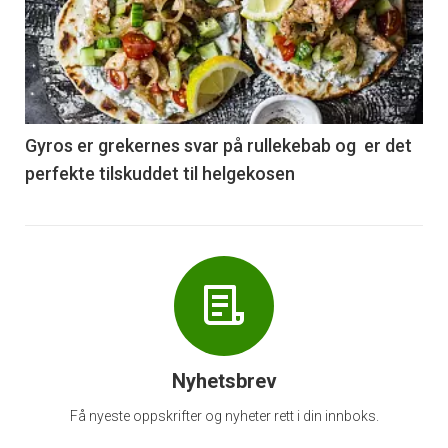
akkurat
nå
-
6
Gyros er grekernes svar på rullekebab og er det
perfekte tilskuddet til helgekosen
Nyhetsbrev
Få nyeste oppskrifter og nyheter rett i din innboks.