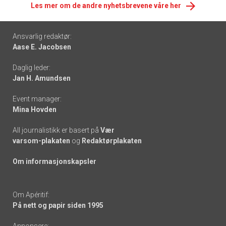
Les mer om de andre nyhetsbrevene våre her
Footer
Ansvarlig redaktør:
Aase E. Jacobsen
-
Daglig leder:
links
Jan H. Amundsen
Event manager:
Mina Hovden
All journalistikk er basert på
Vær
varsom-plakaten
og
Redaktørplakaten
Om informasjonskapsler
Om Apéritif:
På nett og papir siden 1995