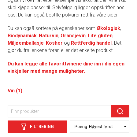
også hvilke matretter eksempelvis akkurat den vinen du
skal kjøpe passer til. Selvfølgelig ligger oppskriften hos
oss. Du kan også bestille polvarer rett fra våre sider.
Du kan også sortere på egenskaper som
Økologisk
,
Biodynamisk
,
Naturvin
,
Oransjevin
,
Lite gluten
,
Miljøemballasje
,
Kosher
og
Rettferdig handel
. Det
gjør du fra lenkene foran eller det enkelte produkt.
Du kan legge alle favorittvinene dine inn i din egen
vinkjeller med mange muligheter.
Vin (1)
FILTRERING