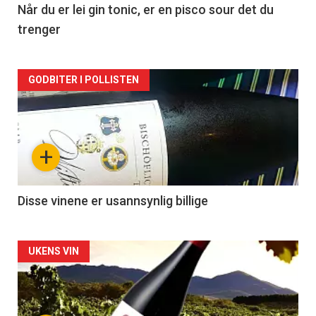
2
Når du er lei gin tonic, er en pisco sour det du
trenger
Forsiden
GODBITER I POLLISTEN
akkurat
nå
+
-
3
Disse vinene er usannsynlig billige
Forsiden
UKENS VIN
akkurat
nå