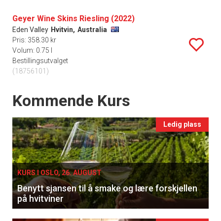
Geyer Wine Skins Riesling (2022)
Eden Valley
Hvitvin,
Australia
Pris: 358.30 kr
Volum: 0.75 l
Bestillingsutvalget
(18756101)
Events
Kommende Kurs
Ledig plass
KURS I OSLO, 26. AUGUST
Benytt sjansen til å smake og lære forskjellen
på hvitviner