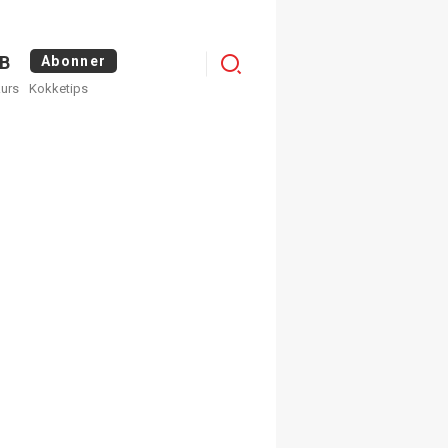
Logg
B
Abonner
kurs
Kokketips
inn