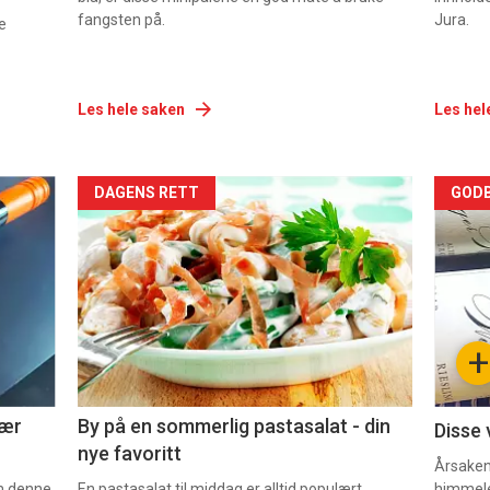
fangsten på.
Jura.
e
Les hele saken
Les hel
Forsiden
For
DAGENS RETT
GODB
akkurat
akk
nå
nå
-
-
+
5
6
nær
By på en sommerlig pastasalat - din
Disse 
nye favoritt
Årsaken 
om denne.
En pastasalat til middag er alltid populært.
himmel