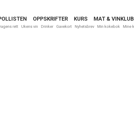
POLLISTEN
OPPSKRIFTER
KURS
MAT & VINKLUB
Menu
Dagens rett
Ukens vin
Drinker
Gavekort
Nyhetsbrev
Min kokebok
Mine 