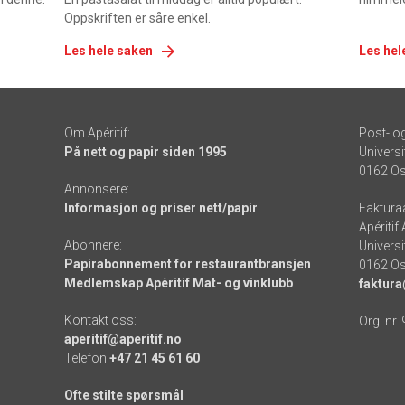
Oppskriften er såre enkel.
Les hele saken
Les hel
Om Apéritif:
Post- o
På nett og papir siden 1995
Universi
0162 Os
Annonsere:
Informasjon og priser nett/papir
Faktura
Apéritif
Abonnere:
Universi
Papirabonnement for restaurantbransjen
0162 Os
Medlemskap Apéritif Mat- og vinklubb
faktura
Kontakt oss:
Org. nr.
aperitif@aperitif.no
Telefon
+47 21 45 61 60
Ofte stilte spørsmål