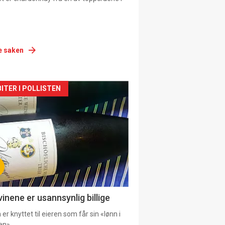
e saken
siden
ITER I POLLISTEN
urat
vinene er usannsynlig billige
er knyttet til eieren som får sin «lønn i
en».