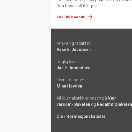
Den finnes på 60+ pol.
Les hele saken
Footer
Ansvarlig redaktør:
-
Aase E. Jacobsen
links
Daglig leder:
Jan H. Amundsen
Event manager:
Mina Hovden
All journalistikk er basert på
Vær
varsom-plakaten
og
Redaktørplakaten
Om informasjonskapsler