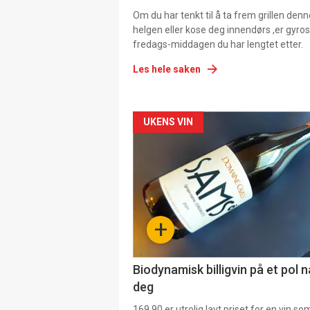
Om du har tenkt til å ta frem grillen denn
helgen eller kose deg innendørs ,er gyros
fredags-middagen du har lengtet etter.
Les hele saken
Forsiden
UKENS VIN
akkurat
nå
-
+
4
Biodynamisk billigvin på et pol 
deg
169,90 er utrolig lavt priset for en vin s