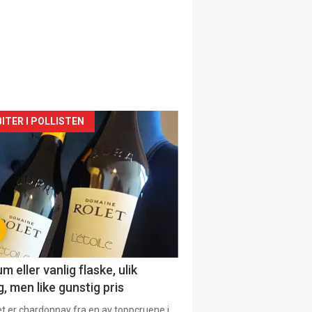
siden
ITER I POLLISTEN
urat
 eller vanlig flaske, ulik
, men like gunstig pris
et er chardonnay fra en av toppcruene i