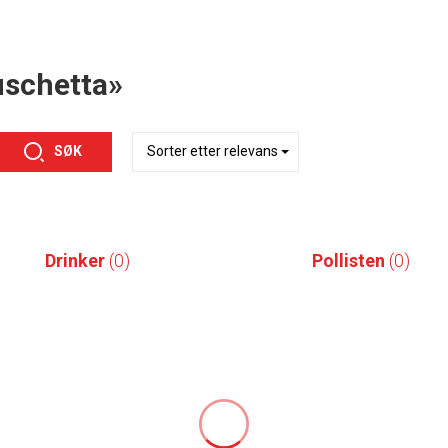
uschetta»
SØK
Drinker
(0)
Pollisten
(0)