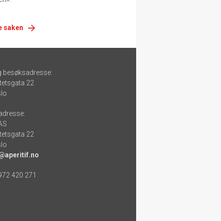
e saken
g besøksadresse:
tetsgata 22
lo
adresse:
 AS
tetsgata 22
lo
@aperitif.no
 972 420 271