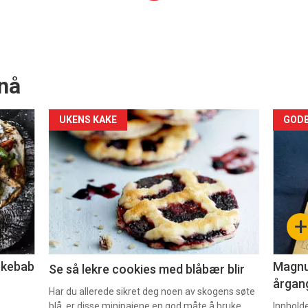
nå
Forsiden
For
UKENS KAKE
GODB
akkurat
akk
nå
nå
-
-
+
2
3
lekebab
Magnum
Se så lekre cookies med blåbær blir
årgang
Har du allerede sikret deg noen av skogens søte
blå, er disse minipaiene en god måte å bruke
Innhold