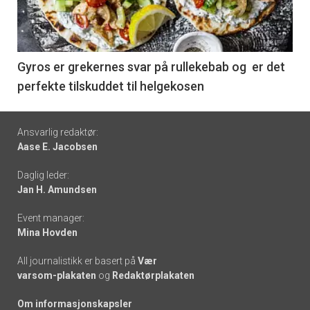
nå
-
6
Gyros er grekernes svar på rullekebab og er det
perfekte tilskuddet til helgekosen
Footer
Ansvarlig redaktør:
Aase E. Jacobsen
-
Daglig leder:
links
Jan H. Amundsen
Event manager:
Mina Hovden
All journalistikk er basert på
Vær
varsom-plakaten
og
Redaktørplakaten
Om informasjonskapsler