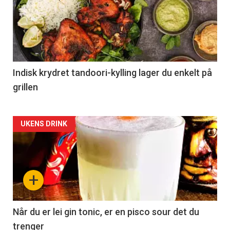
Indisk krydret tandoori-kylling lager du enkelt på
grillen
Forsiden
UKENS DRINK
akkurat
nå
+
-
2
Når du er lei gin tonic, er en pisco sour det du
trenger