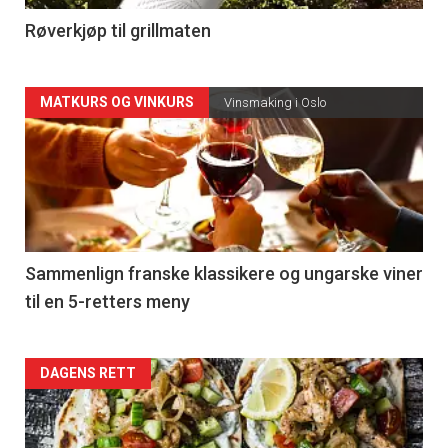
4
Røverkjøp til grillmaten
Forsiden
MATKURS OG VINKURS
Vinsmaking i Oslo
akkurat
nå
-
5
Sammenlign franske klassikere og ungarske viner
til en 5-retters meny
Forsiden
DAGENS RETT
akkurat