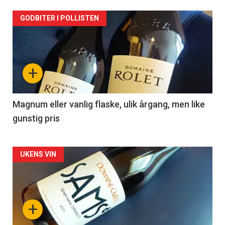
Forsiden
GODBITER I POLLISTEN
akkurat
nå
+
-
3
Magnum eller vanlig flaske, ulik årgang, men like
gunstig pris
Forsiden
UKENS VIN
akkurat
nå
+
-