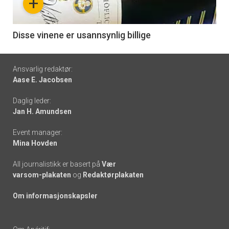
+
-
6
Disse vinene er usannsynlig billige
Footer
Ansvarlig redaktør:
Aase E. Jacobsen
-
Daglig leder:
links
Jan H. Amundsen
Event manager:
Mina Hovden
All journalistikk er basert på
Vær
varsom-plakaten
og
Redaktørplakaten
Om informasjonskapsler