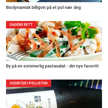
4
Biodynamisk billigvin på et pol nær deg
Forsiden
DAGENS RETT
akkurat
nå
-
5
By på en sommerlig pastasalat - din nye favoritt
Forsiden
GODBITER I POLLISTEN
akkurat
nå