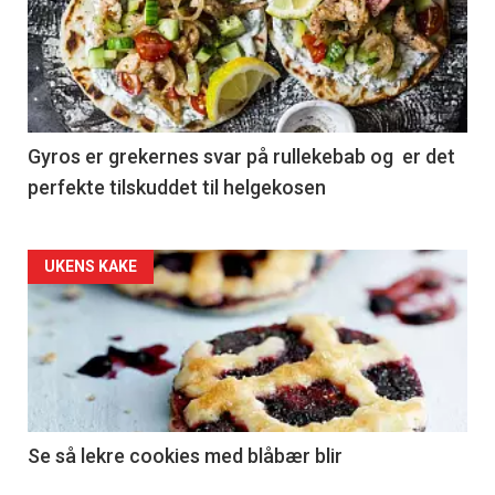
Gyros er grekernes svar på rullekebab og er det
perfekte tilskuddet til helgekosen
Forsiden
UKENS KAKE
akkurat
nå
-
2
Se så lekre cookies med blåbær blir