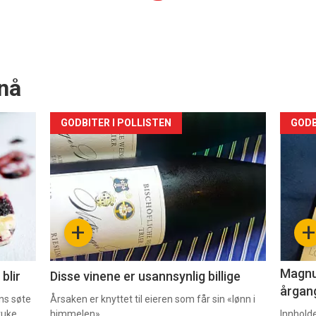
nå
Forsiden
For
GODBITER I POLLISTEN
GODB
akkurat
akk
nå
nå
-
-
+
+
2
3
Magnum
blir
Disse vinene er usannsynlig billige
årgang
ns søte
Årsaken er knyttet til eieren som får sin «lønn i
ruke
himmelen».
Innhold