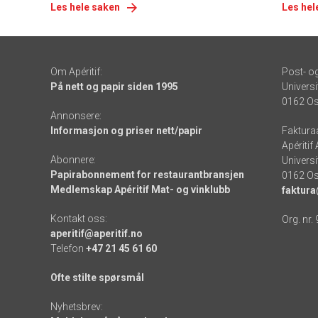
Les hele saken
Les hel
Om Apéritif:
Post- o
På nett og papir siden 1995
Universi
0162 Os
Annonsere:
Informasjon og priser nett/papir
Faktura
Apéritif
Abonnere:
Universi
Papirabonnement for restaurantbransjen
0162 Os
Medlemskap Apéritif Mat- og vinklubb
faktura
Kontakt oss:
Org. nr.
aperitif@aperitif.no
Telefon
+47 21 45 61 60
Ofte stilte spørsmål
Nyhetsbrev: