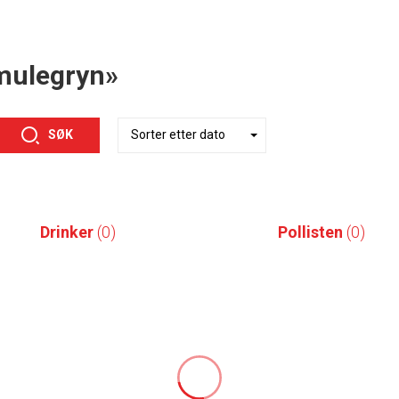
emulegryn»
SØK
Drinker
(0)
Pollisten
(0)