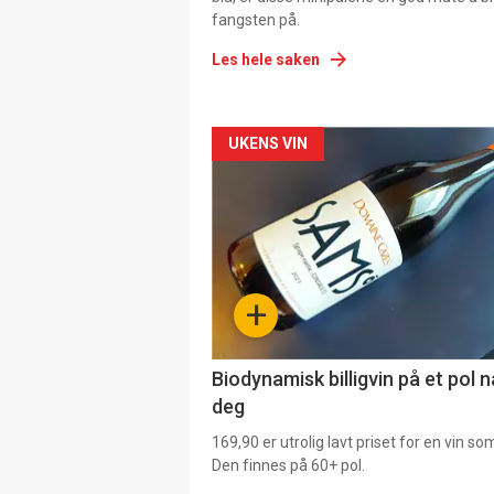
fangsten på.
Les hele saken
Forsiden
UKENS VIN
akkurat
nå
-
+
4
Biodynamisk billigvin på et pol 
deg
169,90 er utrolig lavt priset for en vin s
Den finnes på 60+ pol.