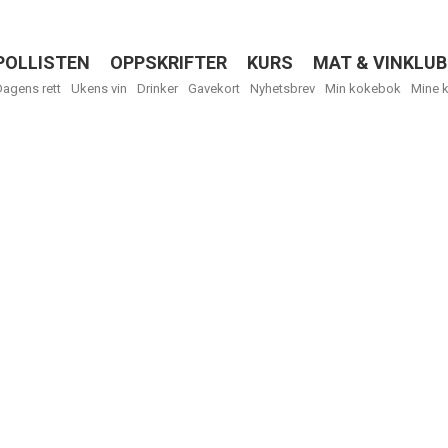
POLLISTEN
OPPSKRIFTER
KURS
MAT & VINKLUB
Menu
Dagens rett
Ukens vin
Drinker
Gavekort
Nyhetsbrev
Min kokebok
Mine 