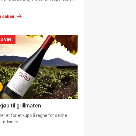
e saken
siden
S VIN
urat
jøp til grillmaten
er er for et kupp å regne for denne
 rødvinen.