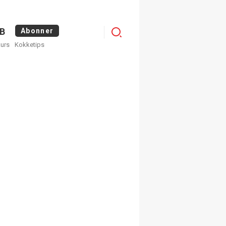
Logg
B
Abonner
kurs
Kokketips
inn