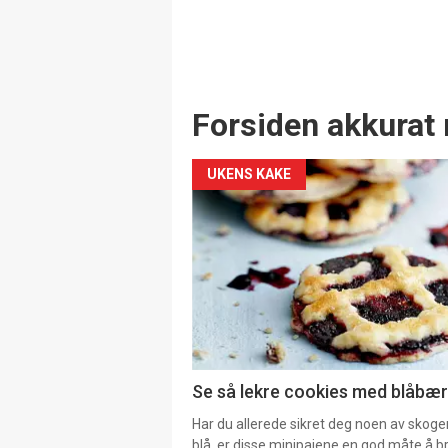
Forsiden akkurat 
UKENS KAKE
Se så lekre cookies med blåbær 
Har du allerede sikret deg noen av skoge
blå, er disse minipaiene en god måte å b