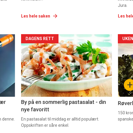
Jura.
Les hele saken
Les hel
Forsiden
For
DAGENS RETT
UKEN
akkurat
akk
nå
nå
-
-
+
5
6
nær
By på en sommerlig pastasalat - din
Røverk
nye favoritt
150 kron
om denne.
En pastasalat til middag er alltid populært.
spanske
Oppskriften er såre enkel.