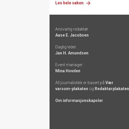
Les hele saken
Footer
Ansvarlig redaktør:
-
Aase E. Jacobsen
links
Daglig leder:
Jan H. Amundsen
Event manager:
Mina Hovden
All journalistikk er basert på
Vær
varsom-plakaten
og
Redaktørplakaten
Om informasjonskapsler