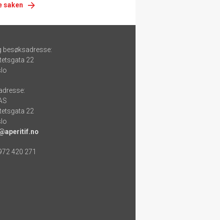
e saken
g besøksadresse:
tetsgata 22
lo
adresse:
 AS
tetsgata 22
lo
@aperitif.no
 972 420 271