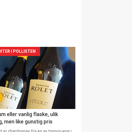
siden
ITER I POLLISTEN
urat
 eller vanlig flaske, ulik
, men like gunstig pris
et er chardonnay fra en av toppcruene i