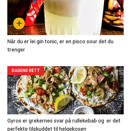
+
Når du er lei gin tonic, er en pisco sour det du
trenger
Forsiden
DAGENS RETT
akkurat
nå
-
2
Gyros er grekernes svar på rullekebab og er det
perfekte tilskuddet til helgekosen