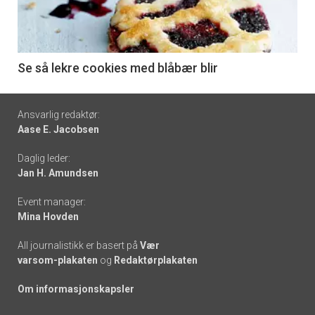
nå
-
6
Se så lekre cookies med blåbær blir
Footer
Ansvarlig redaktør:
Aase E. Jacobsen
-
Daglig leder:
links
Jan H. Amundsen
Event manager:
Mina Hovden
All journalistikk er basert på
Vær
varsom-plakaten
og
Redaktørplakaten
Om informasjonskapsler