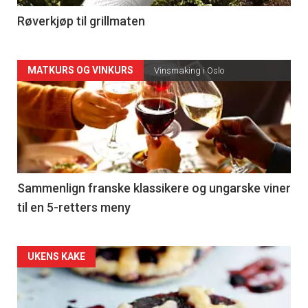
4
Røverkjøp til grillmaten
Forsiden
MATKURS OG VINKURS
Vinsmaking i Oslo
akkurat
nå
-
5
Sammenlign franske klassikere og ungarske viner
til en 5-retters meny
Forsiden
UKENS KAKE
akkurat