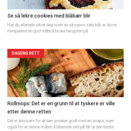
section
11
Se så lekre cookies med blåbær blir
Har du allerede sikret deg noen av skogens søte blå, er disse
Dagens
minipaiene en god måte å bruke fangsten på.
rett
2
Artikler
DAGENS RETT
detail
-
section
11
Rollmops: Det er en grunn til at tyskere er ville
etter denne retten
Ukens
Det er ikke bare for at den smaker godt med en snaps, men
vin
også for at denne måten å tilberede sild på får ut den beste