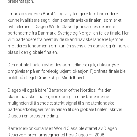
presentasjon.
I mars arrangeres Burst 2, og vil ytterligere fem bartendere
kunne kvalifisere seg til den skandinaviske finalen, som er et
nyttt element i Diageo World Class. I juni samles de beste
bartenderne fra Danmark, Sverige og Norge i en felles finale. Her
vil ti bartendere fra hvert av de skandinaviske landene kjempe
mot deres landsmenn om kun én svensk, én dansk og én norsk
plass i den globale finalen.
Den gobale finalen avholdes som tidligere i juli, i luksuriøse
omgivelser på en foreløpig ukjent lokasjon. Fjorårets finale ble
holdt på et eget Cruise ship i Middelhavet.
Diageo vil også kåre "Bartender of the Nordics" fra den
skandinaviske finalen, noe som gir en av bartenderne
muligheten til å sende et sterkt signal til sine utenlandske
bartenderkollegaer før avreisen til den globale finalen, skriver
Diageo i en pressemelding.
Bartenderkonkurransen World Class ble startet av Diageo
Reserve – premiumsegmentet hos Diageo – i 2008.