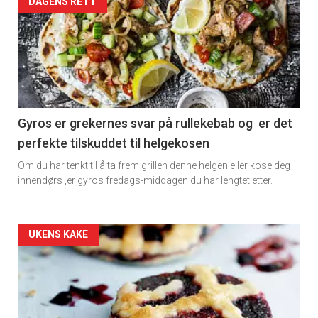
Artikler
DAGENS RETT
detail
-
section
11
Gyros er grekernes svar på rullekebab og er det
perfekte tilskuddet til helgekosen
Dagens
Om du har tenkt til å ta frem grillen denne helgen eller kose deg
rett
innendørs ,er gyros fredags-middagen du har lengtet etter.
Artikler
UKENS KAKE
detail
-