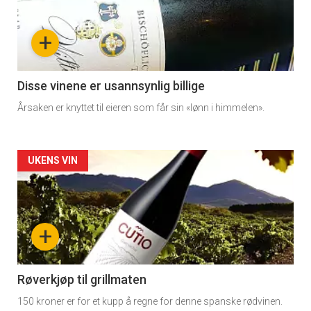
nå
+
-
3
Disse vinene er usannsynlig billige
Årsaken er knyttet til eieren som får sin «lønn i himmelen».
Forsiden
UKENS VIN
akkurat
nå
+
-
4
Røverkjøp til grillmaten
150 kroner er for et kupp å regne for denne spanske rødvinen.