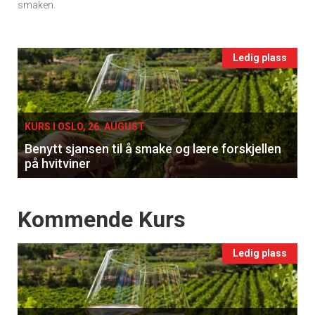
smaken.
Events
Ledig plass
single
KURS I OSLO, 26. AUGUST
Benytt sjansen til å smake og lære forskjellen
på hvitviner
Events
Kommende Kurs
Ledig plass