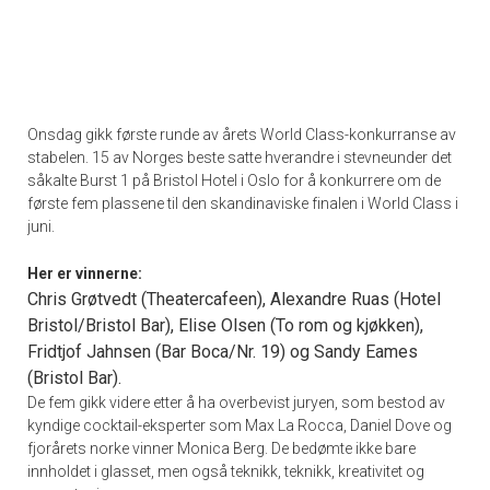
Onsdag gikk første runde av årets World Class-konkurranse av
stabelen. 15 av Norges beste satte hverandre i stevneunder det
såkalte Burst 1 på Bristol Hotel i Oslo for å konkurrere om de
første fem plassene til den skandinaviske finalen i World Class i
juni.
Her er vinnerne:
Chris Grøtvedt (Theatercafeen), Alexandre Ruas (Hotel
Bristol/Bristol Bar), Elise Olsen (To rom og kjøkken),
Fridtjof Jahnsen (Bar Boca/Nr. 19) og Sandy Eames
(Bristol Bar).
De fem gikk videre etter å ha overbevist juryen, som bestod av
kyndige cocktail-eksperter som Max La Rocca, Daniel Dove og
fjorårets norke vinner Monica Berg. De bedømte ikke bare
innholdet i glasset, men også teknikk, teknikk, kreativitet og