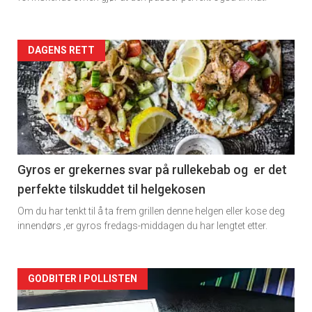
Forsiden
DAGENS RETT
akkurat
nå
-
2
Gyros er grekernes svar på rullekebab og er det
perfekte tilskuddet til helgekosen
Om du har tenkt til å ta frem grillen denne helgen eller kose deg
innendørs ,er gyros fredags-middagen du har lengtet etter.
Forsiden
GODBITER I POLLISTEN
akkurat