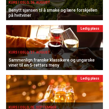
KURS I OSLO, 26. AUGUST
Benytt sjansen til å smake og lære forskjellen
på hvitviner
Ledig plass
KURS I OSLO, 27. AUGUST
Sammenlign franske klassikere og ungarske
viner til en 5-retters meny
×
Ledig plass
Få ukentlige nyhetsbrev fra
Apéritif
Vi tilbyr flere ukentlige nyhetsbrev. Du
kan fritt velge hvilke du ønsker å få
KURS I OSLO, 05. SEPTEMBER