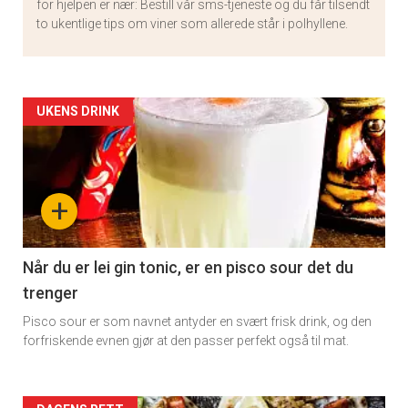
for hjelpen er nær: Bestill vår sms-tjeneste og du får tilsendt
to ukentlige tips om viner som allerede står i polhyllene.
Artikler
UKENS DRINK
detail
-
+
section
11
Når du er lei gin tonic, er en pisco sour det du
trenger
Pisco sour er som navnet antyder en svært frisk drink, og den
forfriskende evnen gjør at den passer perfekt også til mat.