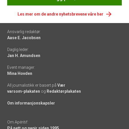
Les mer om de andre nyhetsbrevene våre her
Footer
Ansvarlig redaktør:
Aase E. Jacobsen
-
Daglig leder:
links
Jan H. Amundsen
Event manager:
Mina Hovden
All journalistikk er basert på
Vær
varsom-plakaten
og
Redaktørplakaten
Om informasjonskapsler
Om Apéritif:
På nett og papir siden 1995