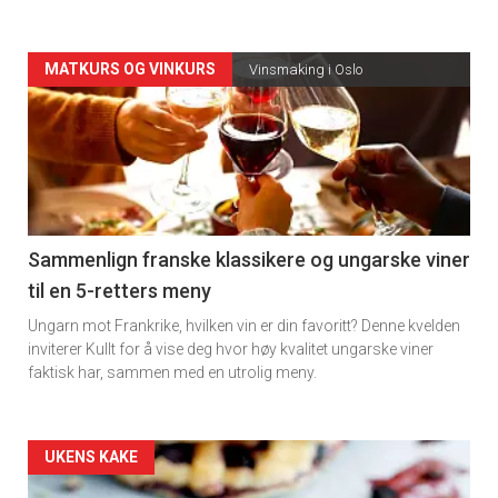
Forsiden
MATKURS OG VINKURS
Vinsmaking i Oslo
akkurat
nå
-
5
Sammenlign franske klassikere og ungarske viner
til en 5-retters meny
Ungarn mot Frankrike, hvilken vin er din favoritt? Denne kvelden
inviterer Kullt for å vise deg hvor høy kvalitet ungarske viner
faktisk har, sammen med en utrolig meny.
Forsiden
UKENS KAKE