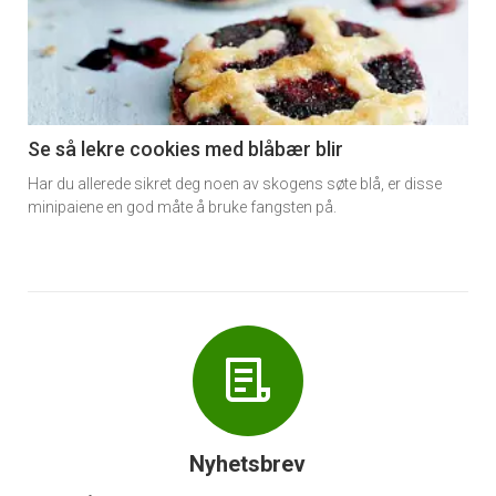
akkurat
nå
-
6
Se så lekre cookies med blåbær blir
Har du allerede sikret deg noen av skogens søte blå, er disse
minipaiene en god måte å bruke fangsten på.
Nyhetsbrev