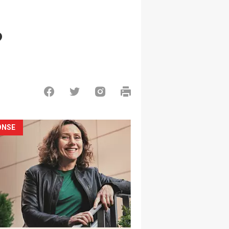
?
ONSE