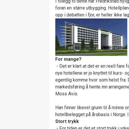
I tillegg til dette har Fredrikstad nyl
foran en større utbygging. Hotellp
opp i debatten i fjor, er heller ikke la
For mange?
- Det er klart at det er en reell fare
nye hotellene er jo knyttet til kurs-
egentlig komme hvor som helst fra. De
markedsføring å hente inn arrangemen
Moss Avis.
Han finner likevel grunn til å minne 
hotellbelegget på årsbasis i Norge. 
Stort trykk
- For tiden er det et stort trykk i y