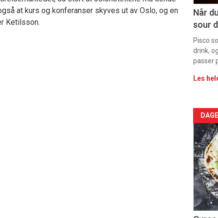
Dag
også at kurs og konferanser skyves ut av Oslo, og en
Når du
er Ketilsson.
sour d
rett
Pisco s
drink, o
passer p
Les hel
Arti
DAGE
deta
-
sec
11