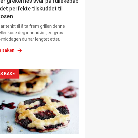
ens
er grekernes svar på rullekebab
det perfekte tilskuddet til
kosen
r tenkt til å ta frem grillen denne
ller kose deg innendørs ,er gyros
-middagen du har lengtet etter.
e saken
kler
S KAKE
il
tion