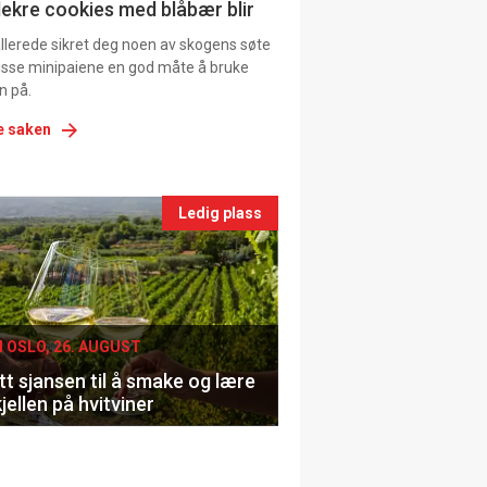
ns
lekre cookies med blåbær blir
allerede sikret deg noen av skogens søte
 disse minipaiene en god måte å bruke
n på.
e saken
nts
Ledig plass
le
I OSLO, 26. AUGUST
t sjansen til å smake og lære
jellen på hvitviner