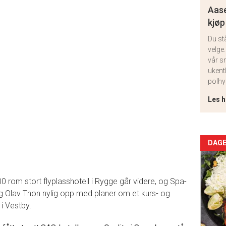
Aase
kjøp
Du st
velge.
vår s
ukent
polhy
Les h
Arti
DAGE
deta
 rom stort flyplasshotell i Rygge går videre, og Spa-
-
selig Olav Thon nylig opp med planer om et kurs- og
i Vestby.
sec