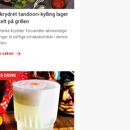
 krydret tandoori-kylling lager
elt på grillen
 sterke krydder forvandler alminnelige
inger til saftige smaksbomber i denne
ten.
e saken
kler
S DRINK
il
tion