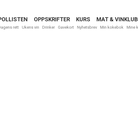
POLLISTEN
OPPSKRIFTER
KURS
MAT & VINKLUB
Menu
Dagens rett
Ukens vin
Drinker
Gavekort
Nyhetsbrev
Min kokebok
Mine 