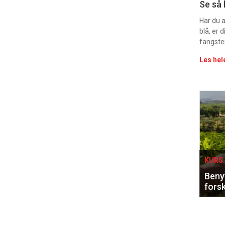
Uke
Se så 
vin
Har du 
blå, er
fangste
Les hel
Eve
sing
KURS 
Benyt
forsk