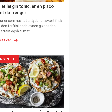
ens
 er lei gin tonic, er en pisco
et du trenger
our er som navnet antyder en svært frisk
g den forfriskende evnen gjør at den
erfekt også til mat.
e saken
kler
NS RETT
il
tion