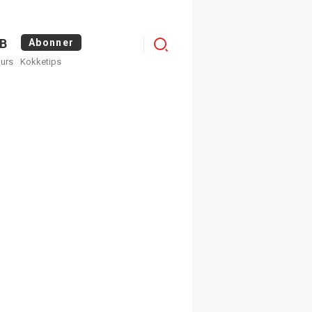
Logg
B
Abonner
kurs
Kokketips
inn