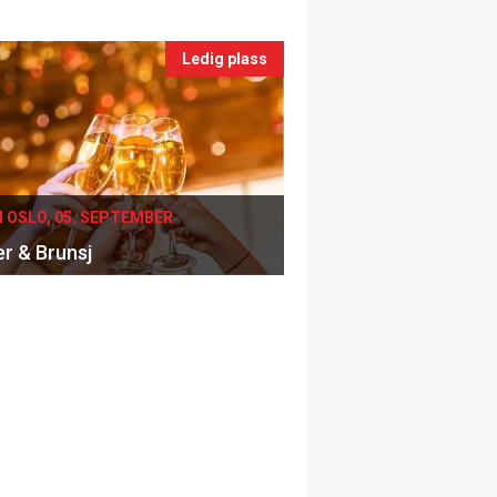
Ledig plass
I OSLO, 05. SEPTEMBER
er & Brunsj