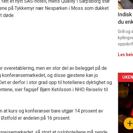
11
ig fått et nytt SAS-hotell, mens Quality i Sarpsborg står
lanene på Tykkemyr nær Nesparken i Moss som dukket
Indisk
gt døde.
du enk
Grill og
kyllingv
oppskrif
Les hel
 for overetablering, men en stor del av belegget på de
 og konferansemarkedet, og disse gjestene kan jo
Arti
UKEN
t er derfor i stor grad opp til hotellenes dyktighet og
deta
tene, sier fagsjef Bjørn Ketilsson i NHO Reiseliv til
-
om at kurs og konferanser bare utgjør 14 prosent av
sec
I Østfold er andelen på 16 prosent.
+
11
rkesreisemarkedet, så stort at oslohotellene må sende