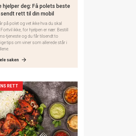
 hjelper deg: Få polets beste
 sendt rett til din mobil
år på polet og vet ikke hva du skal
 Fortvil ikke, for hjelpen er nær: Bestill
ms-tjeneste og du får tilsendt to
lige tips om viner som allerede står i
llene.
ele saken
kler
NS RETT
il
tion