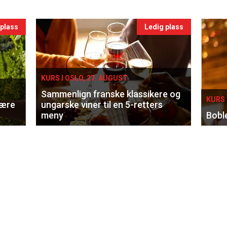
 plass
Ledig plass
KURS I OSLO, 27. AUGUST
Sammenlign franske klassikere og
KURS 
lære
ungarske viner til en 5-retters
meny
Bobl