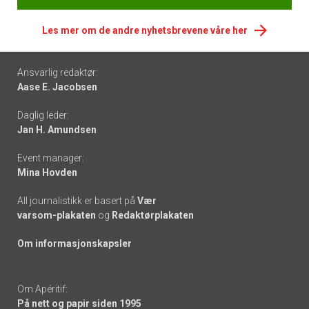
Les mer om de andre nyhetsbrevene våre her
Footer
Ansvarlig redaktør:
Aase E. Jacobsen
-
Daglig leder:
links
Jan H. Amundsen
Event manager:
Mina Hovden
All journalistikk er basert på
Vær
varsom-plakaten
og
Redaktørplakaten
Om informasjonskapsler
Om Apéritif:
På nett og papir siden 1995