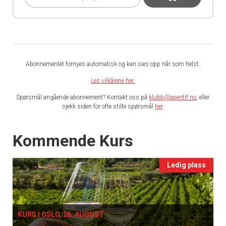
Abonnementet fornyes automatisk og kan sies opp når som helst.
Les vilkårene her.
Spørsmål angående abonnement? Kontakt oss på
klubb@aperitif.no
, eller
sjekk siden for ofte stilte spørsmål
her
.
Events
Kommende Kurs
Ledig plass
KURS I OSLO, 26. AUGUST