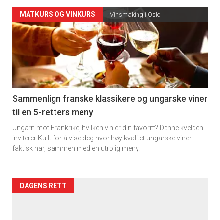
Forsiden
MATKURS OG VINKURS
Vinsmaking i Oslo
akkurat
nå
-
5
Sammenlign franske klassikere og ungarske viner
til en 5-retters meny
Ungarn mot Frankrike, hvilken vin er din favoritt? Denne kvelden
inviterer Kullt for å vise deg hvor høy kvalitet ungarske viner
faktisk har, sammen med en utrolig meny.
Forsiden
DAGENS RETT
akkurat