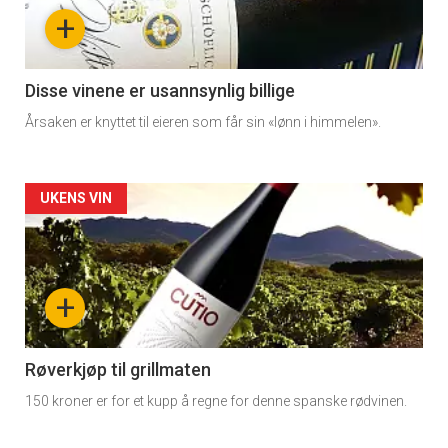
nå
+
-
3
Disse vinene er usannsynlig billige
Årsaken er knyttet til eieren som får sin «lønn i himmelen».
Forsiden
UKENS VIN
akkurat
nå
+
-
4
Røverkjøp til grillmaten
150 kroner er for et kupp å regne for denne spanske rødvinen.