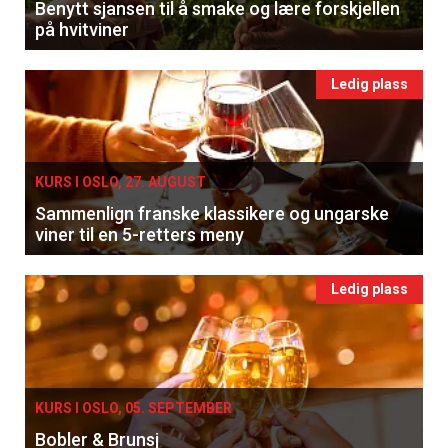
Benytt sjansen til å smake og lære forskjellen
på hvitviner
Ledig plass
KURS I OSLO, 27. AUGUST
Sammenlign franske klassikere og ungarske
viner til en 5-retters meny
Ledig plass
KURS I OSLO, 05. SEPTEMBER
Bobler & Brunsj