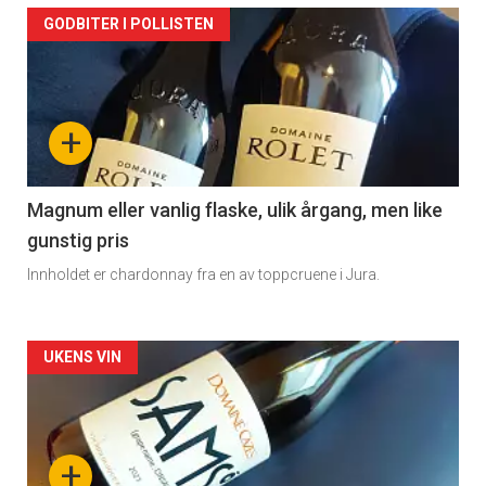
Forsiden
GODBITER I POLLISTEN
akkurat
nå
+
-
3
Magnum eller vanlig flaske, ulik årgang, men like
gunstig pris
Innholdet er chardonnay fra en av toppcruene i Jura.
Forsiden
UKENS VIN
akkurat
nå
+