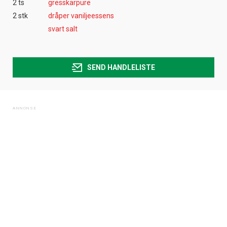
2 ts
gresskarpure
2 stk
dråper vaniljeessens
svart salt
SEND HANDLELISTE