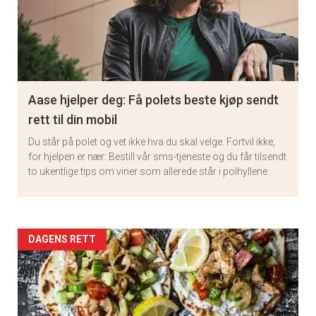
Aase hjelper deg: Få polets beste kjøp sendt
rett til din mobil
Du står på polet og vet ikke hva du skal velge. Fortvil ikke,
for hjelpen er nær: Bestill vår sms-tjeneste og du får tilsendt
to ukentlige tips om viner som allerede står i polhyllene.
Artikler
DAGENS RETT
detail
-