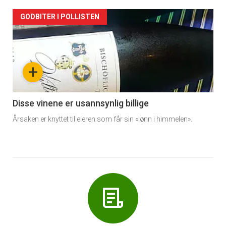
Forsiden
GODBITER I POLLISTEN
akkurat
nå
+
-
6
Disse vinene er usannsynlig billige
Årsaken er knyttet til eieren som får sin «lønn i himmelen».