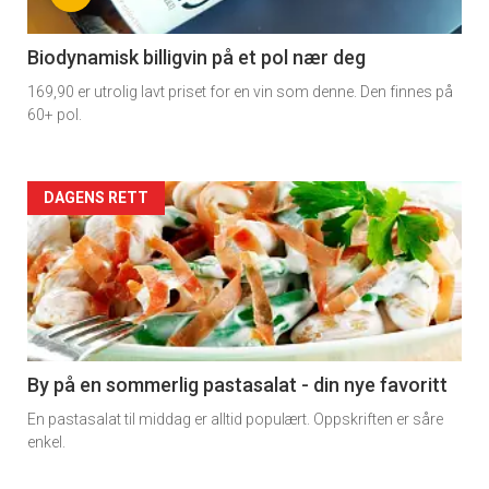
-
4
Biodynamisk billigvin på et pol nær deg
169,90 er utrolig lavt priset for en vin som denne. Den finnes på
60+ pol.
Forsiden
DAGENS RETT
akkurat
nå
-
5
By på en sommerlig pastasalat - din nye favoritt
En pastasalat til middag er alltid populært. Oppskriften er såre
enkel.