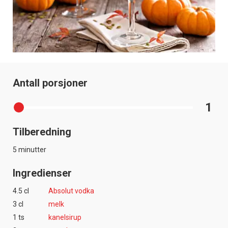
Antall porsjoner
1
Tilberedning
5 minutter
Ingredienser
4.5 cl
Absolut vodka
3 cl
melk
1 ts
kanelsirup