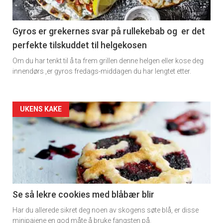
section
11
Gyros er grekernes svar på rullekebab og er det
perfekte tilskuddet til helgekosen
Om du har tenkt til å ta frem grillen denne helgen eller kose deg
innendørs ,er gyros fredags-middagen du har lengtet etter.
Artikler
UKENS KAKE
detail
-
section
11
Se så lekre cookies med blåbær blir
Har du allerede sikret deg noen av skogens søte blå, er disse
Dagens
minipaiene en god måte å bruke fangsten på.