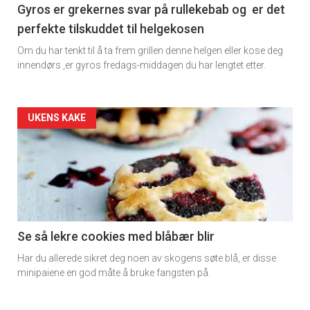
Gyros er grekernes svar på rullekebab og er det
perfekte tilskuddet til helgekosen
Om du har tenkt til å ta frem grillen denne helgen eller kose deg
innendørs ,er gyros fredags-middagen du har lengtet etter.
Forsiden
UKENS KAKE
akkurat
nå
-
2
Se så lekre cookies med blåbær blir
Har du allerede sikret deg noen av skogens søte blå, er disse
minipaiene en god måte å bruke fangsten på.