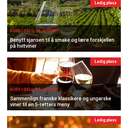
Ledig plass
KURS I OSLO, 26. AUGUST
Benytt sjansen til å smake og lære forskjellen
på hvitviner
Ledig plass
KURS I OSLO, 27. AUGUST
Sammenlign franske klassikere og ungarske
viner til en 5-retters meny
Ledig plass