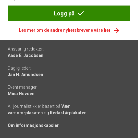
Logg på
Les mer om de andre nyhetsbrevene våre her
Footer
Ansvarlig redaktør:
Aase E. Jacobsen
-
Daglig leder:
links
Jan H. Amundsen
Event manager:
Mina Hovden
All journalistikk er basert på
Vær
varsom-plakaten
og
Redaktørplakaten
Om informasjonskapsler