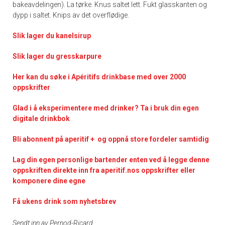
bakeavdelingen). La tørke. Knus saltet lett. Fukt glasskanten og
dypp i saltet. Knips av det overflødige.
Slik lager du kanelsirup
Slik lager du gresskarpure
Her kan du søke i Apéritifs drinkbase med over 2000
oppskrifter
Glad i å eksperimentere med drinker? Ta i bruk din egen
digitale drinkbok
Bli abonnent på aperitif + og oppnå store fordeler samtidig
Lag din egen personlige bartender enten ved å legge denne
oppskriften direkte inn fra aperitif.nos oppskrifter eller
komponere dine egne
Få ukens drink som nyhetsbrev
Sendt inn av Pernod-Ricard