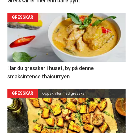
Gresskar er mer enn bare pynt
GRESSKAR
Har du gresskar i huset, by på denne
smaksintense thaicurryen
GRESSKAR
Oppskrifter med gresskar