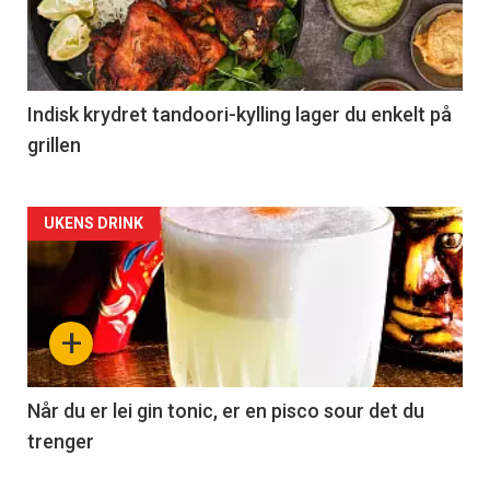
Indisk krydret tandoori-kylling lager du enkelt på
grillen
Forsiden
UKENS DRINK
akkurat
nå
+
-
2
Når du er lei gin tonic, er en pisco sour det du
trenger