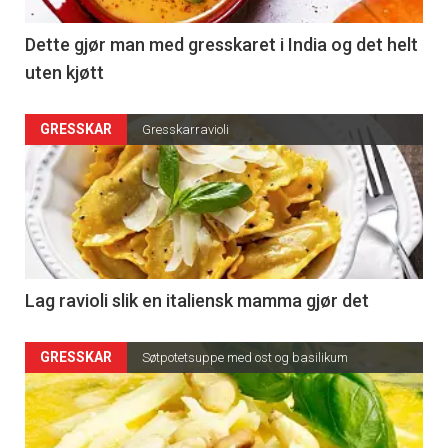
Dette gjør man med gresskaret i India og det helt
uten kjøtt
GRESSKAR
Gresskarravioli
Lag ravioli slik en italiensk mamma gjør det
GRESSKAR
Søtpotetsuppe med ost og basilikum