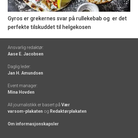
-
6
Gyros er grekernes svar på rullekebab og er det
perfekte tilskuddet til helgekosen
Footer
Ansvarlig redaktør:
Aase E. Jacobsen
-
Daglig leder:
links
Jan H. Amundsen
Event manager:
Mina Hovden
All journalistikk er basert på
Vær
varsom-plakaten
og
Redaktørplakaten
Om informasjonskapsler