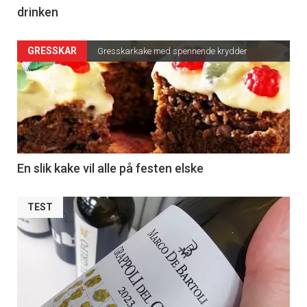
drinken
GRESSKAR
Gresskarkake med spennende krydder
En slik kake vil alle på festen elske
TEST