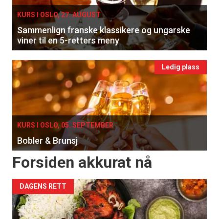
KURS I OSLO, 27. AUGUST
Sammenlign franske klassikere og ungarske
viner til en 5-retters meny
Ledig plass
KURS I OSLO, 05. SEPTEMBER
Bobler & Brunsj
Forsiden akkurat nå
DAGENS RETT