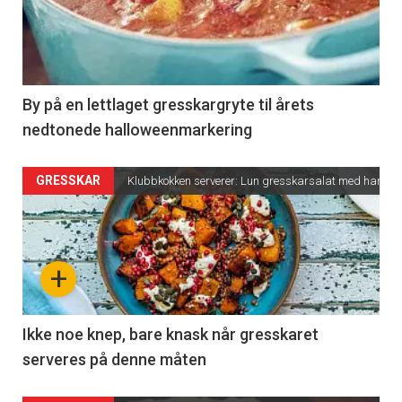
By på en lettlaget gresskargryte til årets
nedtonede halloweenmarkering
GRESSKAR
Klubbkokken serverer: Lun gresskarsalat med hariss
+
Ikke noe knep, bare knask når gresskaret
serveres på denne måten