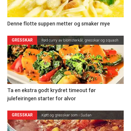
Denne flotte suppen metter og smaker mye
GRESSKAR
Rød curry av blomsterkål, gresskar og squash
Ta en ekstra godt krydret timeout før
julefeiringen starter for alvor
GRESSKAR
Kjøtt og gresskar som i Sudan