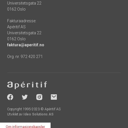
Universitetsgata 22
0162 Oslo
Fakturaadresse:
Apéritif AS
Universitetsgata 22
0162 Oslo
faktura@aperitif.no
Org. nr. 972 420 271
Footer
-
socials
Copyright 1995-2023 © Apéritif AS
Utviklet av
Ideo Solutions AS
Om informasjonskapsler