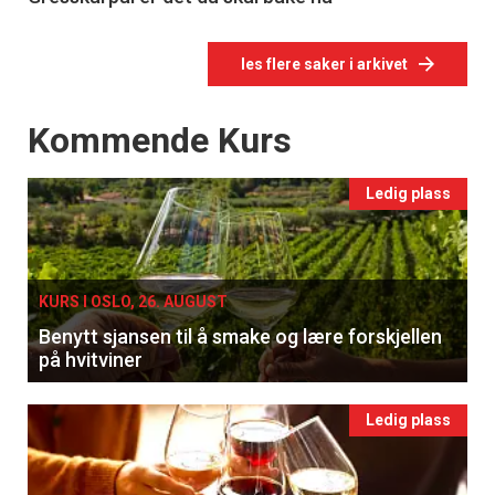
les flere saker i arkivet
Events
Kommende Kurs
Ledig plass
KURS I OSLO, 26. AUGUST
Benytt sjansen til å smake og lære forskjellen
på hvitviner
Ledig plass