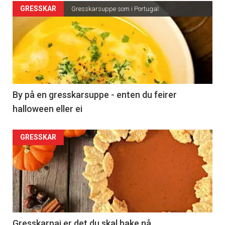
GRESSKAR
Gresskarsuppe som i Portugal
By på en gresskarsuppe - enten du feirer
halloween eller ei
GRESSKAR
Gresskarpai er det du skal bake nå