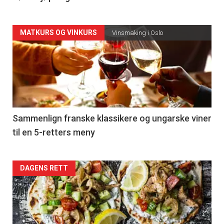
Forsiden
MATKURS OG VINKURS
Vinsmaking i Oslo
akkurat
nå
-
5
Sammenlign franske klassikere og ungarske viner
til en 5-retters meny
Forsiden
DAGENS RETT
akkurat
nå