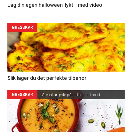
Lag din egen halloween-lykt - med video
GRESSKAR
Slik lager du det perfekte tilbehør
GRESSKAR
Gresskargryte på indisk med poori