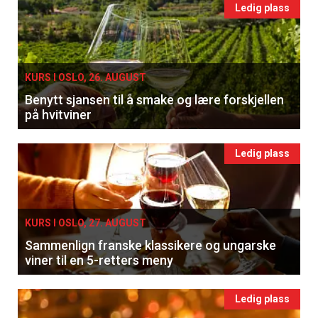
Ledig plass
KURS I OSLO, 26. AUGUST
Benytt sjansen til å smake og lære forskjellen
på hvitviner
Ledig plass
KURS I OSLO, 27. AUGUST
Sammenlign franske klassikere og ungarske
viner til en 5-retters meny
Ledig plass