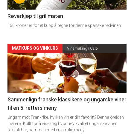
-
4
Røverkjøp til grillmaten
150 kroner er for et kupp å regne for denne spanske rødvinen.
Forsiden
MATKURS OG VINKURS
Vinsmaking i Oslo
akkurat
nå
-
5
Sammenlign franske klassikere og ungarske viner
til en 5-retters meny
Ungarn mot Frankrike, hvilken vin er din favoritt? Denne kvelden
inviterer Kullt for å vise deg hvor høy kvalitet ungarske viner
faktisk har, sammen med en utrolig meny.