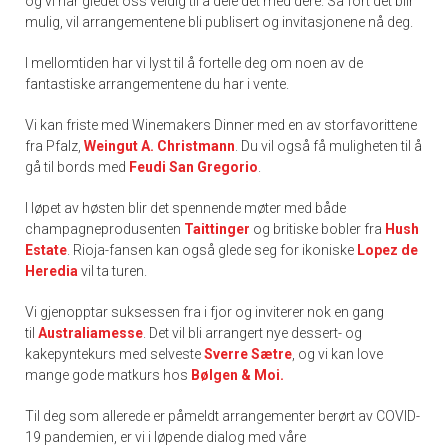
og vi har gledet oss veldig til å dele det med dere. Så fort det blir
mulig, vil arrangementene bli publisert og invitasjonene nå deg.
I mellomtiden har vi lyst til å fortelle deg om noen av de
fantastiske arrangementene du har i vente.
Vi kan friste med Winemakers Dinner med en av storfavorittene
fra Pfalz,
Weingut A. Christmann
. Du vil også få muligheten til å
gå til bords med
Feudi San Gregorio
.
I løpet av høsten blir det spennende møter med både
champagneprodusenten
Taittinger
og britiske bobler fra
Hush
Estate
. Rioja-fansen kan også glede seg for ikoniske
Lopez de
Heredia
vil ta turen.
Vi gjenopptar suksessen fra i fjor og inviterer nok en gang
til
Australiamesse
. Det vil bli arrangert nye dessert- og
kakepyntekurs med selveste
Sverre Sætre
, og vi kan love
mange gode matkurs hos
Bølgen & Moi.
Til deg som allerede er påmeldt arrangementer berørt av COVID-
19 pandemien, er vi i løpende dialog med våre