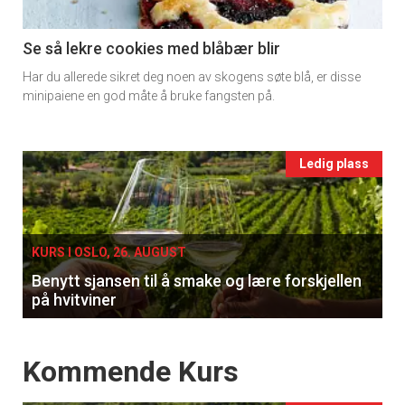
section
11
Se så lekre cookies med blåbær blir
Har du allerede sikret deg noen av skogens søte blå, er disse
Ukens
minipaiene en god måte å bruke fangsten på.
vin
Events
Ledig plass
single
KURS I OSLO, 26. AUGUST
Benytt sjansen til å smake og lære forskjellen
på hvitviner
Events
Kommende Kurs