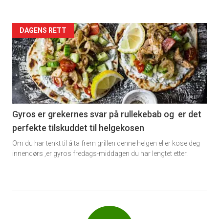
Forsiden
DAGENS RETT
akkurat
nå
-
6
Gyros er grekernes svar på rullekebab og er det
perfekte tilskuddet til helgekosen
Om du har tenkt til å ta frem grillen denne helgen eller kose deg
innendørs ,er gyros fredags-middagen du har lengtet etter.