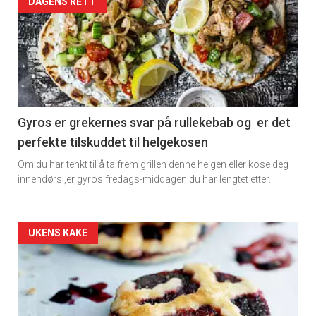
Artikler
DAGENS RETT
detail
-
section
11
Gyros er grekernes svar på rullekebab og er det
perfekte tilskuddet til helgekosen
Dagens
Om du har tenkt til å ta frem grillen denne helgen eller kose deg
rett
innendørs ,er gyros fredags-middagen du har lengtet etter.
2
Artikler
UKENS KAKE
detail
-