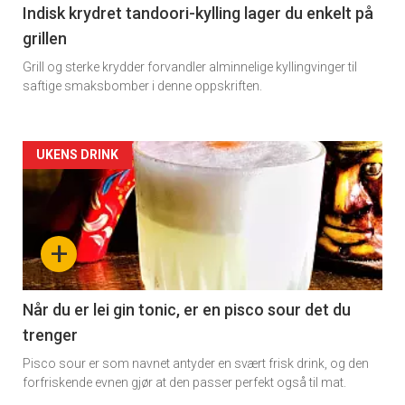
Indisk krydret tandoori-kylling lager du enkelt på
grillen
Grill og sterke krydder forvandler alminnelige kyllingvinger til
saftige smaksbomber i denne oppskriften.
Forsiden
UKENS DRINK
akkurat
nå
+
-
2
Når du er lei gin tonic, er en pisco sour det du
trenger
Pisco sour er som navnet antyder en svært frisk drink, og den
forfriskende evnen gjør at den passer perfekt også til mat.