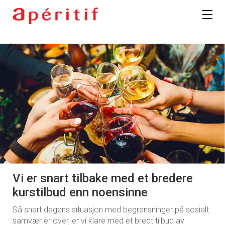
Vi er snart tilbake med et bredere
kurstilbud enn noensinne
Så snart dagens situasjon med begrensninger på sosialt
samvær er over, er vi klare med et bredt tilbud av