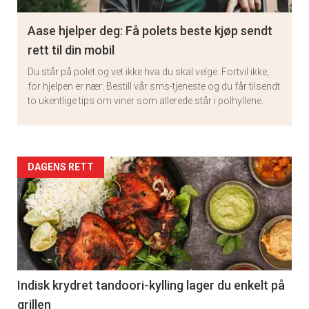
Aase hjelper deg: Få polets beste kjøp sendt
rett til din mobil
Du står på polet og vet ikke hva du skal velge. Fortvil ikke,
for hjelpen er nær: Bestill vår sms-tjeneste og du får tilsendt
to ukentlige tips om viner som allerede står i polhyllene.
Artikler
DAGENS RETT
detail
-
section
11
Indisk krydret tandoori-kylling lager du enkelt på
grillen