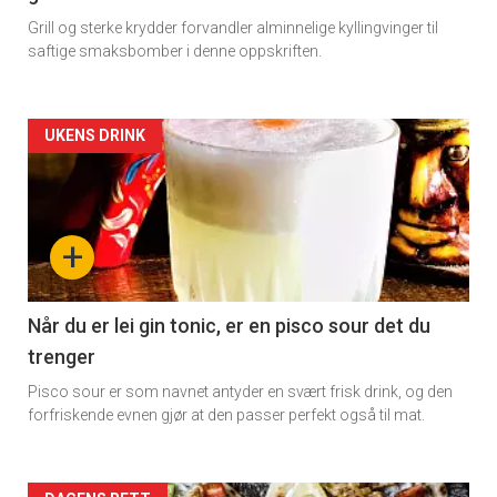
Grill og sterke krydder forvandler alminnelige kyllingvinger til
saftige smaksbomber i denne oppskriften.
Artikler
UKENS DRINK
detail
-
+
section
11
Når du er lei gin tonic, er en pisco sour det du
trenger
Dagens
Pisco sour er som navnet antyder en svært frisk drink, og den
rett
forfriskende evnen gjør at den passer perfekt også til mat.