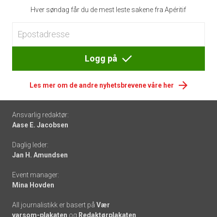
Hver søndag får du de mest leste sakene fra Apéritif
Logg på
Les mer om de andre nyhetsbrevene våre her
Footer
Ansvarlig redaktør:
Aase E. Jacobsen
-
Daglig leder:
links
Jan H. Amundsen
Event manager:
Mina Hovden
All journalistikk er basert på
Vær
varsom-plakaten
og
Redaktørplakaten