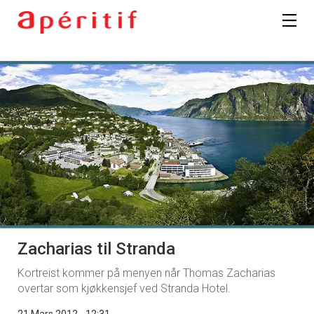
Zacharias til Stranda
Kortreist kommer på menyen når Thomas Zacharias
overtar som kjøkkensjef ved Stranda Hotel.
21 Mars 2012 - 12:31