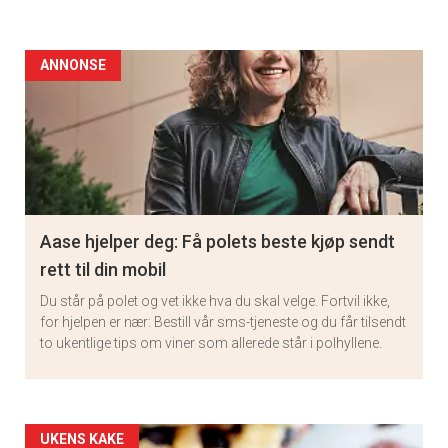
ANNONSE
Aase hjelper deg: Få polets beste kjøp sendt
rett til din mobil
Du står på polet og vet ikke hva du skal velge. Fortvil ikke,
for hjelpen er nær: Bestill vår sms-tjeneste og du får tilsendt
to ukentlige tips om viner som allerede står i polhyllene.
Artikler
UKENS KAKE