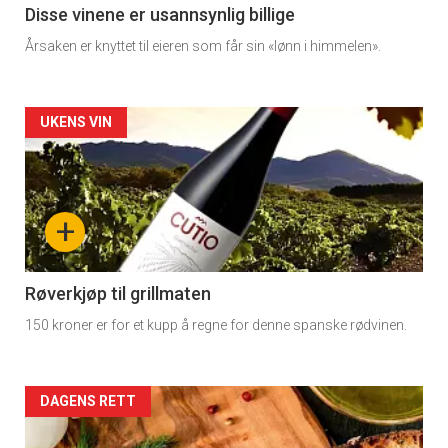
11
Disse vinene er usannsynlig billige
Årsaken er knyttet til eieren som får sin «lønn i himmelen».
Dagens
rett
Artikler
UKENS VIN
detail
-
+
section
11
Røverkjøp til grillmaten
150 kroner er for et kupp å regne for denne spanske rødvinen.
Dagens
rett
Artikler
DAGENS RETT
2