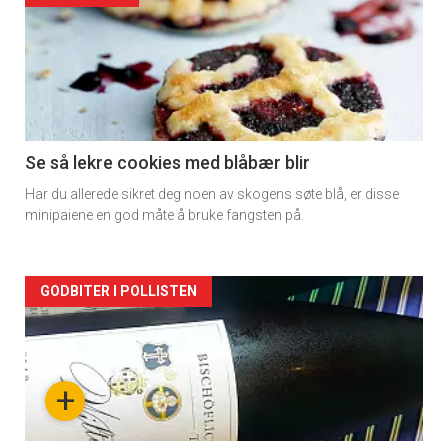
detail
-
section
11
Se så lekre cookies med blåbær blir
Har du allerede sikret deg noen av skogens søte blå, er disse
minipaiene en god måte å bruke fangsten på.
Artikler
GODBITER I POLLISTEN
detail
-
+
section