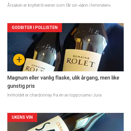
Årsaken er knyttet til eieren som får sin «lønn i himmelen».
Forsiden
GODBITER I POLLISTEN
akkurat
nå
+
-
3
Magnum eller vanlig flaske, ulik årgang, men like
gunstig pris
Innholdet er chardonnay fra en av toppcruene i Jura.
Forsiden
UKENS VIN