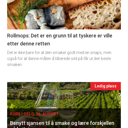
detail
-
section
11
Rollmops: Det er en grunn til at tyskere er ville
etter denne retten
Ukens
Det er ikke bare for at den smaker godt med en snaps, men
vin
også for at denne måten å tilberede sild på får ut den beste
smaken.
Events
Ledig plass
single
KURS I OSLO, 26. AUGUST
Benytt sjansen til å smake og lære forskjellen