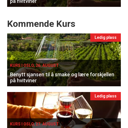
på hvitviner
Events
Kommende Kurs
Ledig plass
KURS I OSLO, 26. AUGUST
Benytt sjansen til å smake og lære forskjellen
på hvitviner
Ledig plass
KURS I OSLO, 27. AUGUST