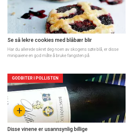
Se så lekre cookies med blåbær blir
Har du allerede sikret deg noen av skogens søte blå, er disse
minipaiene en god måte å bruke fangsten på.
Forsiden
GODBITER I POLLISTEN
akkurat
nå
+
-
2
Disse vinene er usannsynlig billige