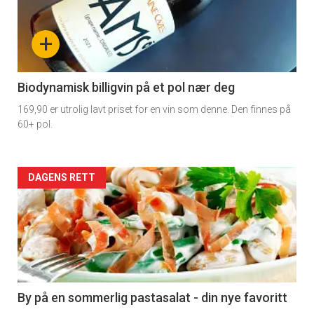
akkurat
nå
+
-
4
Biodynamisk billigvin på et pol nær deg
169,90 er utrolig lavt priset for en vin som denne. Den finnes på
60+ pol.
Forsiden
DAGENS RETT
akkurat
nå
-
5
By på en sommerlig pastasalat - din nye favoritt