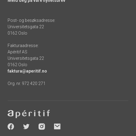
Meld deg på våre nyhetsbrev
Post- og besøksadresse:
Universitetsgata 22
0162 Oslo
Fakturaadresse:
Apéritif AS
Universitetsgata 22
0162 Oslo
faktura@aperitif.no
Org. nr. 972 420 271
Footer
-
socials