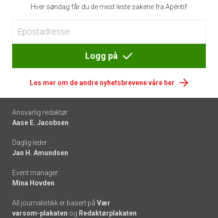
Hver søndag får du de mest leste sakene fra Apéritif
Logg på
Les mer om de andre nyhetsbrevene våre her
Footer
Ansvarlig redaktør:
Aase E. Jacobsen
-
Daglig leder:
links
Jan H. Amundsen
Event manager:
Mina Hovden
All journalistikk er basert på
Vær
varsom-plakaten
og
Redaktørplakaten