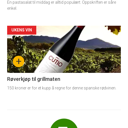
En pastasalat til middag er alltid populært. Oppskriften er såre
enkel.
Forsiden
UKENS VIN
akkurat
nå
+
-
6
Røverkjøp til grillmaten
150 kroner er for et kupp å regne for denne spanske rødvinen.