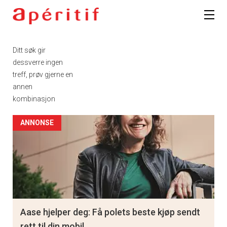
Ditt søk gir
dessverre ingen
treff, prøv gjerne en
annen
kombinasjon
ANNONSE
Aase hjelper deg: Få polets beste kjøp sendt
rett til din mobil