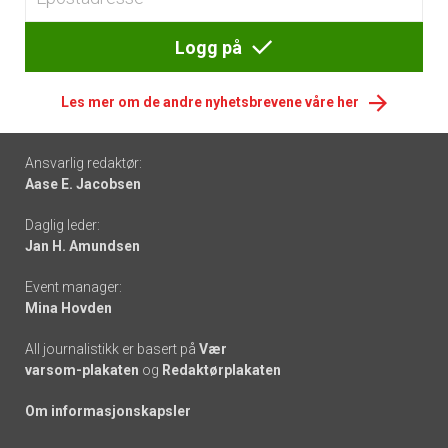
Logg på
Les mer om de andre nyhetsbrevene våre her
Footer
Ansvarlig redaktør:
Aase E. Jacobsen
-
Daglig leder:
links
Jan H. Amundsen
Event manager:
Mina Hovden
All journalistikk er basert på
Vær
varsom-plakaten
og
Redaktørplakaten
Om informasjonskapsler