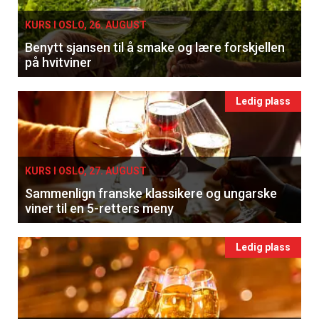
KURS I OSLO, 26. AUGUST
Benytt sjansen til å smake og lære forskjellen
på hvitviner
Ledig plass
KURS I OSLO, 27. AUGUST
Sammenlign franske klassikere og ungarske
viner til en 5-retters meny
Ledig plass