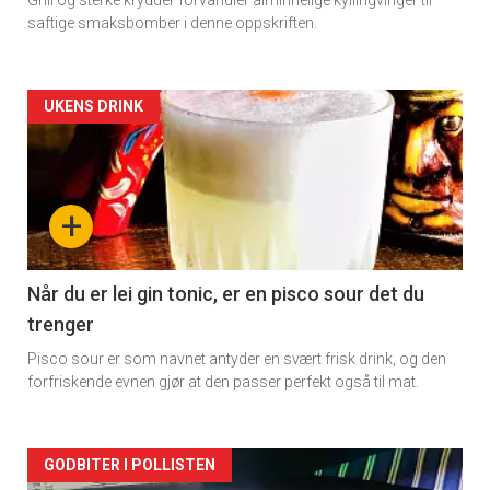
Grill og sterke krydder forvandler alminnelige kyllingvinger til
saftige smaksbomber i denne oppskriften.
Forsiden
UKENS DRINK
akkurat
nå
+
-
2
Når du er lei gin tonic, er en pisco sour det du
trenger
Pisco sour er som navnet antyder en svært frisk drink, og den
forfriskende evnen gjør at den passer perfekt også til mat.
Forsiden
GODBITER I POLLISTEN