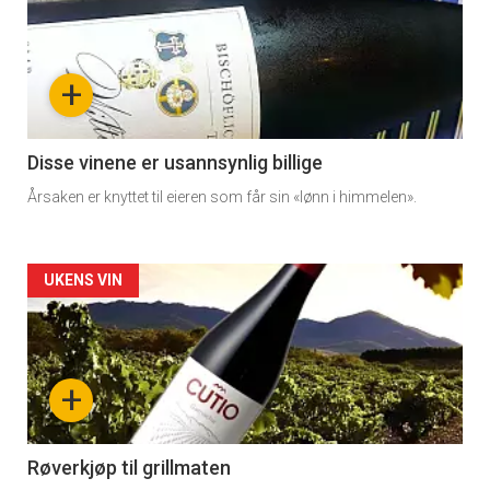
akkurat
nå
+
-
3
Disse vinene er usannsynlig billige
Årsaken er knyttet til eieren som får sin «lønn i himmelen».
Forsiden
UKENS VIN
akkurat
nå
+
-
4
Røverkjøp til grillmaten