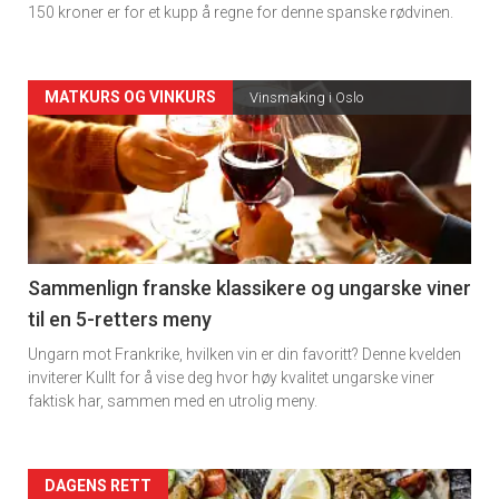
150 kroner er for et kupp å regne for denne spanske rødvinen.
Forsiden
MATKURS OG VINKURS
Vinsmaking i Oslo
akkurat
nå
-
5
Sammenlign franske klassikere og ungarske viner
til en 5-retters meny
Ungarn mot Frankrike, hvilken vin er din favoritt? Denne kvelden
inviterer Kullt for å vise deg hvor høy kvalitet ungarske viner
faktisk har, sammen med en utrolig meny.
Forsiden
DAGENS RETT