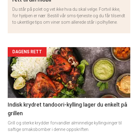
Du står på polet og vet ikke hva du skal velge. Fortvil ikke,
for hjelpen er nær: Bestill vår sms-tjeneste og du får tilsendt
to ukentlige tips om viner som allerede står i polhyllene.
Artikler
DAGENS RETT
detail
-
section
11
Indisk krydret tandoori-kylling lager du enkelt på
grillen
Grill og sterke krydder forvandler alminnelige kyllingvinger til
saftige smaksbomber i denne oppskriften.