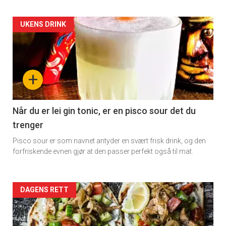
Artikler
UKENS DRINK
detail
-
+
section
11
Når du er lei gin tonic, er en pisco sour det du
trenger
Dagens
Pisco sour er som navnet antyder en svært frisk drink, og den
rett
forfriskende evnen gjør at den passer perfekt også til mat.
Artikler
DAGENS RETT
detail