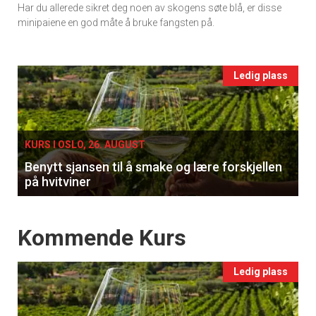
Har du allerede sikret deg noen av skogens søte blå, er disse
Ukens
minipaiene en god måte å bruke fangsten på.
vin
Events
Ledig plass
single
KURS I OSLO, 26. AUGUST
Benytt sjansen til å smake og lære forskjellen
på hvitviner
Events
Kommende Kurs
Ledig plass