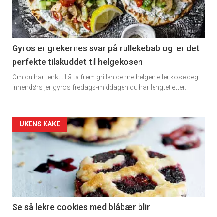
-
section
11
Gyros er grekernes svar på rullekebab og er det
perfekte tilskuddet til helgekosen
Dagens
Om du har tenkt til å ta frem grillen denne helgen eller kose deg
rett
innendørs ,er gyros fredags-middagen du har lengtet etter.
2
Artikler
UKENS KAKE
detail
-
section
11
Se så lekre cookies med blåbær blir