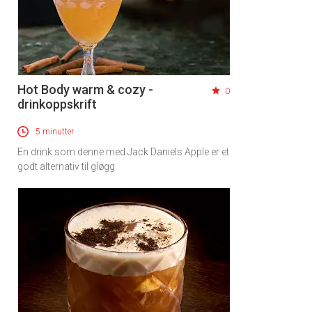
Hot Body warm & cozy -
0
drinkoppskrift
5 minutter
En drink som denne med Jack Daniels Apple er et
godt alternativ til gløgg.