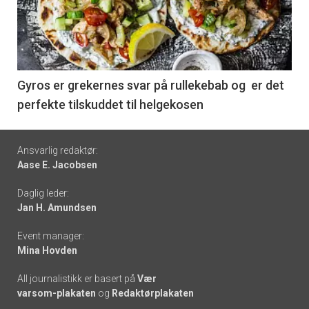
nå
-
6
Gyros er grekernes svar på rullekebab og er det
perfekte tilskuddet til helgekosen
Footer
Ansvarlig redaktør:
Aase E. Jacobsen
-
Daglig leder:
links
Jan H. Amundsen
Event manager:
Mina Hovden
All journalistikk er basert på
Vær
varsom-plakaten
og
Redaktørplakaten