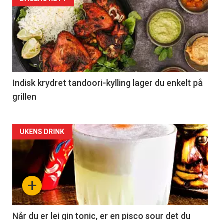
Indisk krydret tandoori-kylling lager du enkelt på
grillen
Forsiden
UKENS DRINK
akkurat
nå
+
-
2
Når du er lei gin tonic, er en pisco sour det du