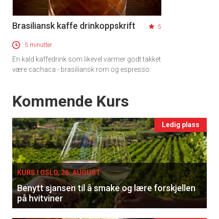
Brasiliansk kaffe drinkoppskrift
5
5 minutter
En kald kaffedrink som likevel varmer godt takket
være cachaca - brasiliansk rom og espresso.
Events
Kommende Kurs
Ledig plass
KURS I OSLO, 26. AUGUST
Benytt sjansen til å smake og lære forskjellen
på hvitviner