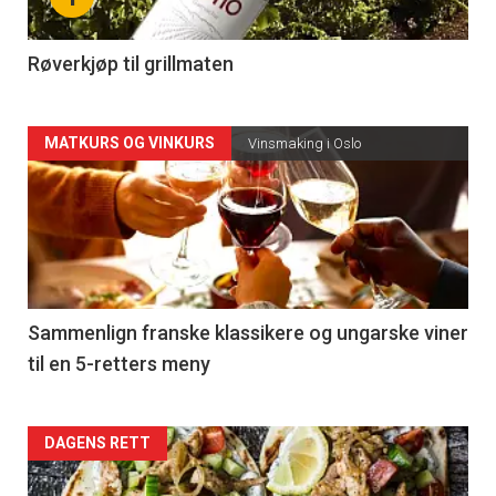
-
4
Røverkjøp til grillmaten
Forsiden
MATKURS OG VINKURS
Vinsmaking i Oslo
akkurat
nå
-
5
Sammenlign franske klassikere og ungarske viner
til en 5-retters meny
Forsiden
DAGENS RETT
akkurat