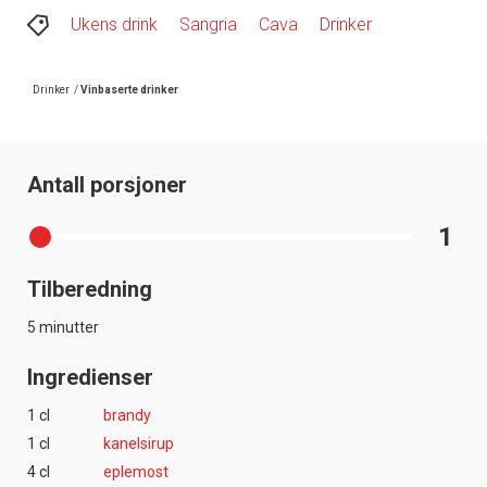
Ukens drink
Sangria
Cava
Drinker
Drinker
/
Vinbaserte drinker
Antall porsjoner
1
Tilberedning
5 minutter
Ingredienser
1 cl
brandy
1 cl
kanelsirup
4 cl
eplemost