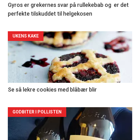
Gyros er grekernes svar på rullekebab og er det
perfekte tilskuddet til helgekosen
Forsiden
UKENS KAKE
akkurat
nå
-
2
Se så lekre cookies med blåbær blir
Forsiden
GODBITER I POLLISTEN
akkurat
nå