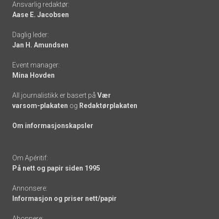
Ansvarlig redaktør:
Aase E. Jacobsen
-
Daglig leder:
links
Jan H. Amundsen
Event manager:
Mina Hovden
All journalistikk er basert på
Vær
varsom-plakaten
og
Redaktørplakaten
Om informasjonskapsler
Om Apéritif:
På nett og papir siden 1995
Annonsere:
Informasjon og priser nett/papir
Abonnere: