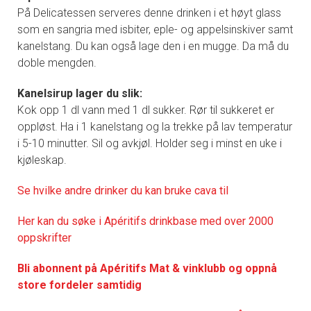
På Delicatessen serveres denne drinken i et høyt glass
som en sangria med isbiter, eple- og appelsinskiver samt
kanelstang. Du kan også lage den i en mugge. Da må du
doble mengden.
Kanelsirup lager du slik:
Kok opp 1 dl vann med 1 dl sukker. Rør til sukkeret er
oppløst. Ha i 1 kanelstang og la trekke på lav temperatur
i 5-10 minutter. Sil og avkjøl. Holder seg i minst en uke i
kjøleskap.
Se h
vilke andre drinker du kan bruke cava til
Her kan du søke i Apéritifs drinkbase med over 2000
oppskrifter
Bli abonnent på Apéritifs Mat & vinklubb og oppnå
store fordeler samtidig