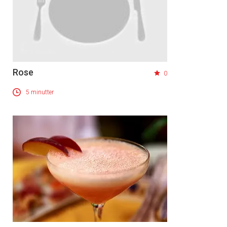
Rose
0
5 minutter
×
Få ukentlige nyhetsbrev fra
Apéritif
Vi tilbyr flere ukentlige nyhetsbrev. Du
kan fritt velge hvilke du ønsker å få
tilsendt.