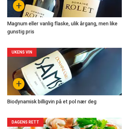
+
-
3
Magnum eller vanlig flaske, ulik årgang, men like
gunstig pris
Forsiden
UKENS VIN
akkurat
nå
+
-
4
Biodynamisk billigvin på et pol nær deg
Forsiden
DAGENS RETT