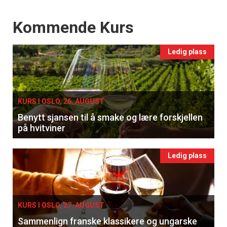
Events
Kommende Kurs
Ledig plass
KURS I OSLO, 26. AUGUST
Benytt sjansen til å smake og lære forskjellen
på hvitviner
Ledig plass
KURS I OSLO, 27. AUGUST
Sammenlign franske klassikere og ungarske