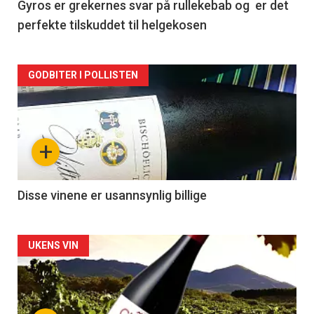
2
Gyros er grekernes svar på rullekebab og er det
perfekte tilskuddet til helgekosen
Forsiden
GODBITER I POLLISTEN
akkurat
nå
+
-
3
Disse vinene er usannsynlig billige
Forsiden
UKENS VIN
akkurat
nå