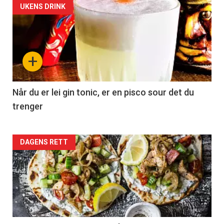
UKENS DRINK
+
Når du er lei gin tonic, er en pisco sour det du
trenger
Forsiden
DAGENS RETT
akkurat
nå
-