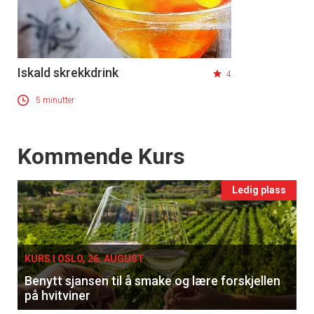
Iskald skrekkdrink
×
4
5 minutter
Få ukentlige nyhetsbrev fra
Apéritif
Events
Kommende Kurs
Vi tilbyr flere ukentlige nyhetsbrev. Du
kan fritt velge hvilke du ønsker å få
Ledig plass
tilsendt.
Registrer deg
KURS I OSLO, 26. AUGUST
Benytt sjansen til å smake og lære forskjellen
på hvitviner