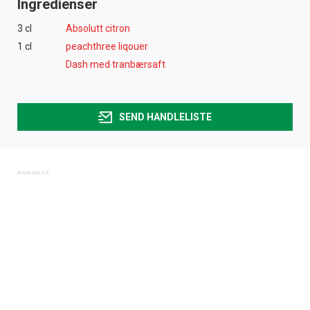
Ingredienser
3 cl
Absolutt citron
1 cl
peachthree liqouer
Dash med tranbærsaft
SEND HANDLELISTE