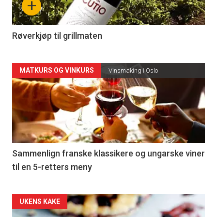
+
-
4
Røverkjøp til grillmaten
Forsiden
MATKURS OG VINKURS
Vinsmaking i Oslo
akkurat
nå
-
5
Sammenlign franske klassikere og ungarske viner
til en 5-retters meny
Forsiden
UKENS KAKE