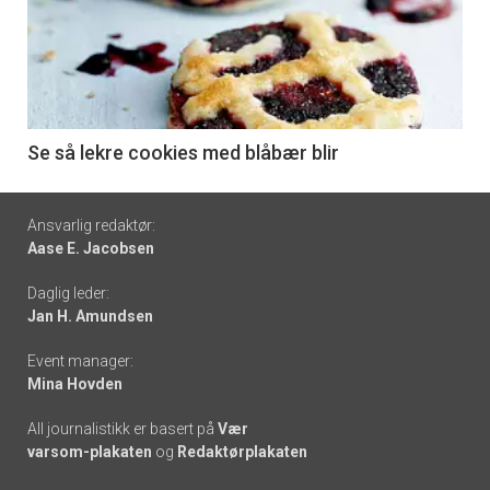
akkurat
nå
-
6
Se så lekre cookies med blåbær blir
Footer
Ansvarlig redaktør:
Aase E. Jacobsen
-
Daglig leder:
links
Jan H. Amundsen
Event manager:
Mina Hovden
All journalistikk er basert på
Vær
varsom-plakaten
og
Redaktørplakaten