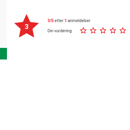
3/5
etter
1
anmeldelser
3
Din vurdering: