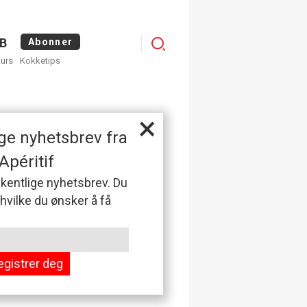
Logg
B
Abonner
kurs
Kokketips
inn
×
ge nyhetsbrev fra
Apéritif
 ukentlige nyhetsbrev. Du
 hvilke du ønsker å få
egistrer deg