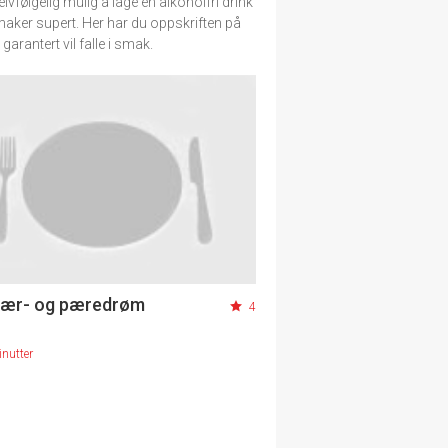
elvfølgelig mulig å lage en alkoholfri drink
ker supert. Her har du oppskriften på
arantert vil falle i smak.
bær- og pæredrøm
4
nutter