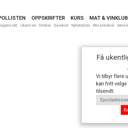
POLLISTEN
OPPSKRIFTER
KURS
MAT & VINKLUB
Menu
Dagens rett
Ukens vin
Drinker
Gavekort
Nyhetsbrev
Min kokebok
Mine 
Få ukentli
Vi tilbyr flere
kan fritt velge
tilsendt.
R