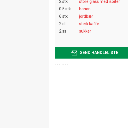
2 stk
store glass med isbiter
0.5 stk
banan
6 stk
jordbær
2 dl
sterk kaffe
2 ss
sukker
SEND HANDLELISTE