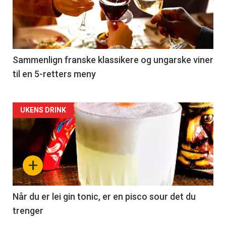
nå
-
5
Sammenlign franske klassikere og ungarske viner
til en 5-retters meny
Forsiden
UKENS DRINK
akkurat
nå
+
-
6
Når du er lei gin tonic, er en pisco sour det du
trenger