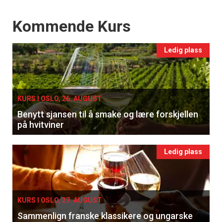
Events
Kommende Kurs
Ledig plass
KURS I OSLO, 26. AUGUST
Benytt sjansen til å smake og lære forskjellen
på hvitviner
Ledig plass
KURS I OSLO, 27. AUGUST
Sammenlign franske klassikere og ungarske