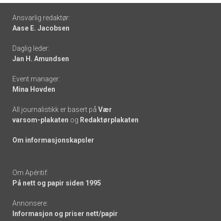
Footer
Ansvarlig redaktør:
Aase E. Jacobsen
-
Daglig leder:
links
Jan H. Amundsen
Event manager:
Mina Hovden
All journalistikk er basert på
Vær
varsom-plakaten
og
Redaktørplakaten
Om informasjonskapsler
Om Apéritif:
På nett og papir siden 1995
Annonsere:
Informasjon og priser nett/papir