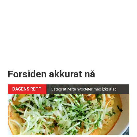
Forsiden akkurat nå
DAGENS RETT
Ostegratinerte nypoteter med løksalat