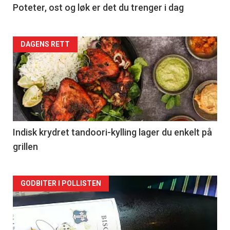
Poteter, ost og løk er det du trenger i dag
Forsiden
DAGENS RETT
akkurat
nå
-
2
Indisk krydret tandoori-kylling lager du enkelt på
grillen
Forsiden
GODBITER I POLLISTEN
akkurat
nå