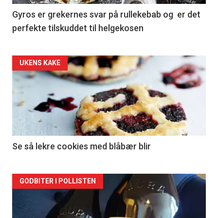
Gyros er grekernes svar på rullekebab og er det
perfekte tilskuddet til helgekosen
Forsiden
UKENS KAKE
akkurat
nå
-
2
Se så lekre cookies med blåbær blir
Forsiden
GODBITER I POLLISTEN
akkurat