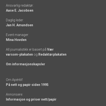
Footer
Ansvarlig redaktør:
Aase E. Jacobsen
-
Daglig leder:
links
Jan H. Amundsen
Event manager:
Mina Hovden
All journalistikk er basert på
Vær
varsom-plakaten
og
Redaktørplakaten
Om informasjonskapsler
Om Apéritif:
På nett og papir siden 1995
Annonsere:
Informasjon og priser nett/papir