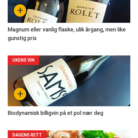
nå
+
-
3
Magnum eller vanlig flaske, ulik årgang, men like
gunstig pris
Forsiden
UKENS VIN
akkurat
nå
+
-
4
Biodynamisk billigvin på et pol nær deg
Forsiden
DAGENS RETT