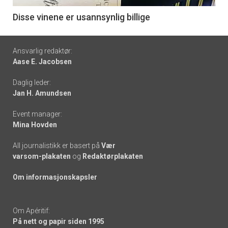
6
Disse vinene er usannsynlig billige
Footer
Ansvarlig redaktør:
Aase E. Jacobsen
-
Daglig leder:
links
Jan H. Amundsen
Event manager:
Mina Hovden
All journalistikk er basert på
Vær
varsom-plakaten
og
Redaktørplakaten
Om informasjonskapsler
Om Apéritif:
På nett og papir siden 1995