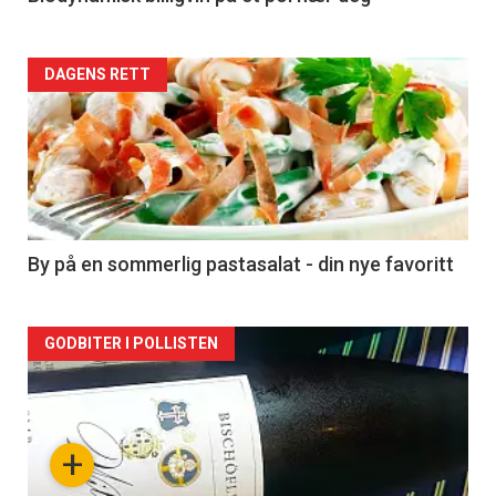
Forsiden
DAGENS RETT
akkurat
nå
-
5
By på en sommerlig pastasalat - din nye favoritt
Forsiden
GODBITER I POLLISTEN
akkurat
nå
+
-