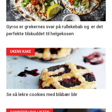
Gyros er grekernes svar på rullekebab og er det
perfekte tilskuddet til helgekosen
Forsiden
UKENS KAKE
akkurat
nå
-
2
Se så lekre cookies med blåbær blir