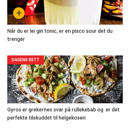
+
Når du er lei gin tonic, er en pisco sour det du
trenger
Forsiden
DAGENS RETT
akkurat
nå
-
2
Gyros er grekernes svar på rullekebab og er det
perfekte tilskuddet til helgekosen