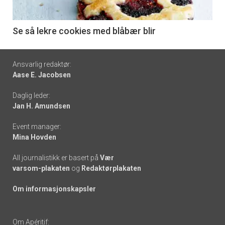
-
6
Se så lekre cookies med blåbær blir
Footer
Ansvarlig redaktør:
Aase E. Jacobsen
-
Daglig leder:
links
Jan H. Amundsen
Event manager:
Mina Hovden
All journalistikk er basert på
Vær
varsom-plakaten
og
Redaktørplakaten
Om informasjonskapsler
Om Apéritif: