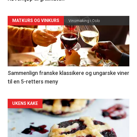
Forsiden
MATKURS OG VINKURS
Vinsmaking i Oslo
akkurat
nå
-
5
Sammenlign franske klassikere og ungarske viner
til en 5-retters meny
Forsiden
UKENS KAKE
akkurat
nå