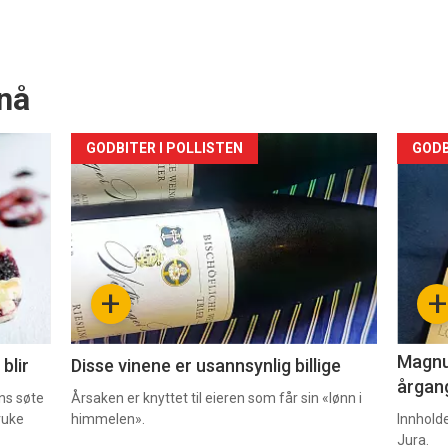
nå
Forsiden
For
GODBITER I POLLISTEN
GODB
akkurat
akk
nå
nå
-
-
+
+
2
3
Magnum
blir
Disse vinene er usannsynlig billige
årgang
ns søte
Årsaken er knyttet til eieren som får sin «lønn i
ruke
himmelen».
Innhold
Jura.