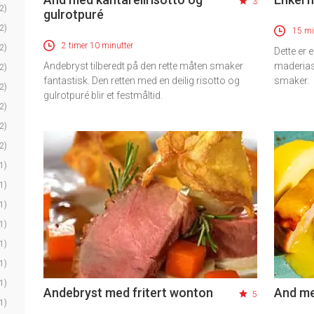
3
2)
gulrotpuré
2)
15 mi
2 timer 10 minutter
2)
Dette er 
Andebryst tilberedt på den rette måten smaker
maderias
2)
fantastisk. Den retten med en deilig risotto og
smaker.
2)
gulrotpuré blir et festmåltid.
2)
2)
2)
1)
1)
1)
1)
1)
1)
1)
Andebryst med fritert wonton
And m
5
1)