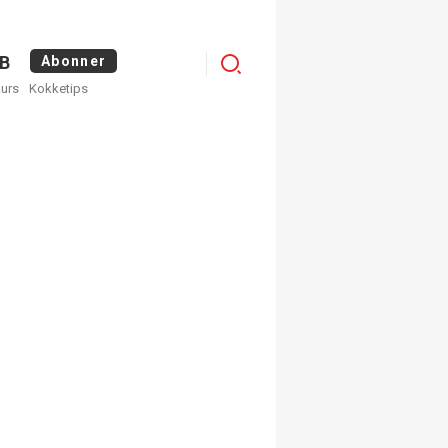
Logg
B
Abonner
kurs
Kokketips
inn