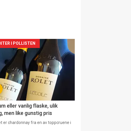
siden
ITER I POLLISTEN
urat
 eller vanlig flaske, ulik
, men like gunstig pris
et er chardonnay fra en av toppcruene i