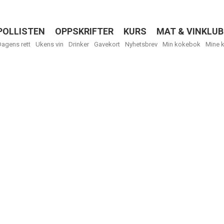
POLLISTEN
OPPSKRIFTER
KURS
MAT & VINKLUB
Menu
Dagens rett
Ukens vin
Drinker
Gavekort
Nyhetsbrev
Min kokebok
Mine 