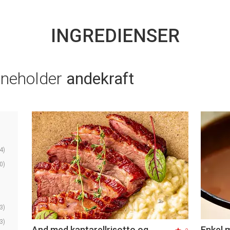
INGREDIENSER
nneholder
andekraft
4)
0)
3)
3)
And med kantarellrisotto og
Enkel 