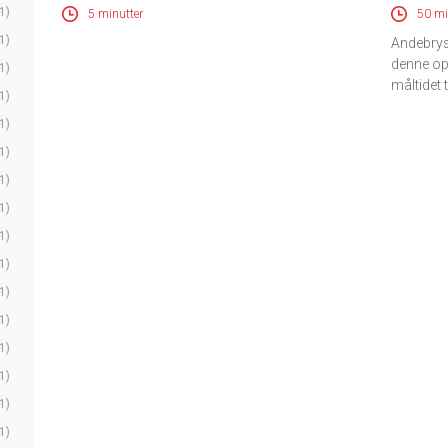
1)
5 minutter
50 mi
1)
Andebryst
denne op
1)
måltidet t
1)
1)
1)
1)
1)
1)
1)
1)
1)
1)
1)
1)
1)