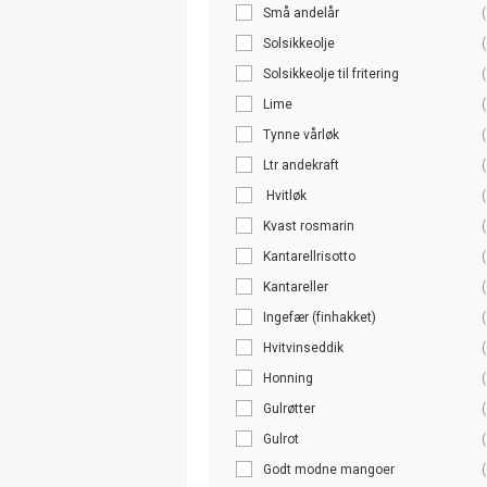
Små andelår
(
Solsikkeolje
(
Solsikkeolje til fritering
(
Lime
(
Tynne vårløk
(
Ltr andekraft
(
Hvitløk
(
Kvast rosmarin
(
Kantarellrisotto
(
Kantareller
(
Ingefær (finhakket)
(
Hvitvinseddik
(
Honning
(
Gulrøtter
(
Gulrot
(
Godt modne mangoer
(