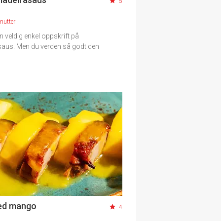
5
nutter
en veldig enkel oppskrift på
aus. Men du verden så godt den
ed mango
4