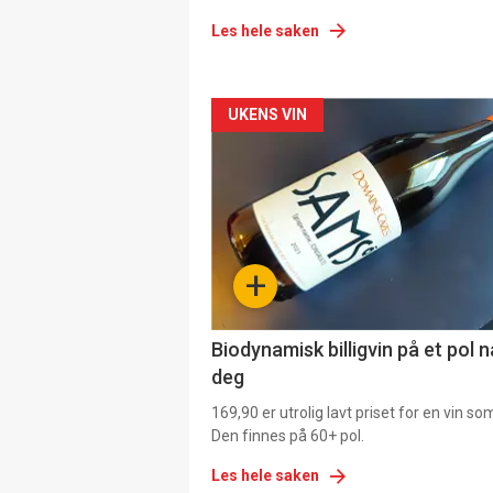
Les hele saken
Forsiden
UKENS VIN
akkurat
nå
-
+
4
Biodynamisk billigvin på et pol 
deg
169,90 er utrolig lavt priset for en vin s
Den finnes på 60+ pol.
Les hele saken