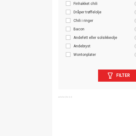
Finhakket chili
(
Dråper trøffelolje
(
Chili i ringer
(
Bacon
(
Andefett eller solsikkeolje
(
Andebryst
(
Wontonplater
(
FILTER