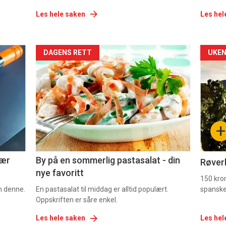
Les hele saken
Les hel
Forsiden
For
DAGENS RETT
UKEN
akkurat
akk
nå
nå
-
-
+
5
6
nær
By på en sommerlig pastasalat - din
Røverk
nye favoritt
150 kron
om denne.
En pastasalat til middag er alltid populært.
spanske
Oppskriften er såre enkel.
Les hele saken
Les hel