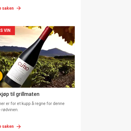
e saken
siden
S VIN
urat
jøp til grillmaten
er er for et kupp å regne for denne
 rødvinen.
e saken