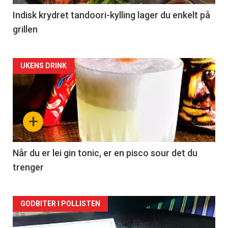
Indisk krydret tandoori-kylling lager du enkelt på
grillen
Forsiden
UKENS DRINK
akkurat
nå
+
-
2
Når du er lei gin tonic, er en pisco sour det du
trenger
Forsiden
GODBITER I POLLISTEN
akkurat