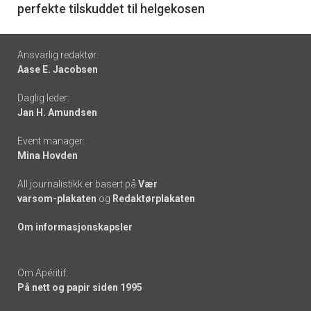
perfekte tilskuddet til helgekosen
Footer
Ansvarlig redaktør:
Aase E. Jacobsen
-
Daglig leder:
links
Jan H. Amundsen
Event manager:
Mina Hovden
All journalistikk er basert på
Vær
varsom-plakaten
og
Redaktørplakaten
Om informasjonskapsler
Om Apéritif:
På nett og papir siden 1995