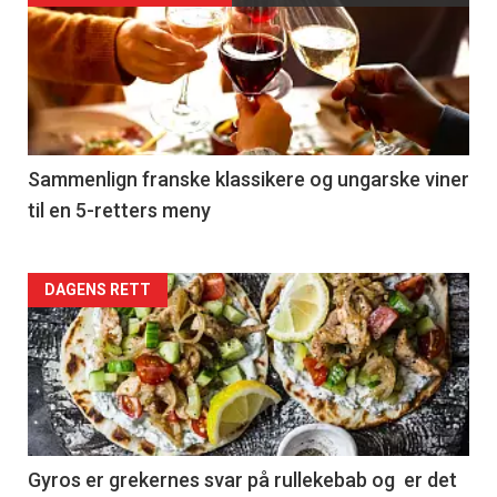
akkurat
nå
-
5
Sammenlign franske klassikere og ungarske viner
til en 5-retters meny
Forsiden
DAGENS RETT
akkurat
nå
-
6
Gyros er grekernes svar på rullekebab og er det