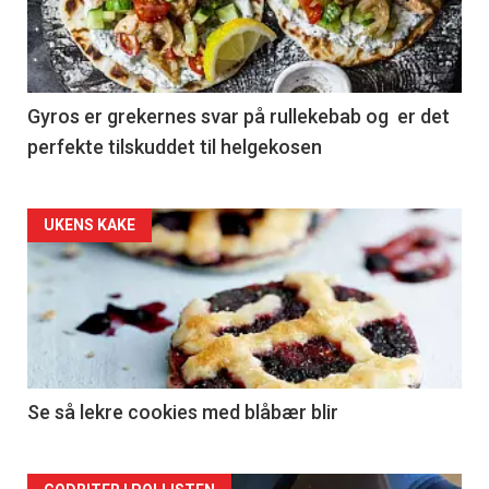
Gyros er grekernes svar på rullekebab og er det
perfekte tilskuddet til helgekosen
Forsiden
UKENS KAKE
akkurat
nå
-
2
Se så lekre cookies med blåbær blir