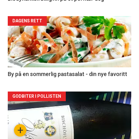
Forsiden
DAGENS RETT
akkurat
nå
-
5
By på en sommerlig pastasalat - din nye favoritt
Forsiden
GODBITER I POLLISTEN
akkurat
nå
+
-