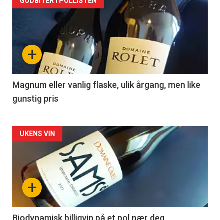
Forsiden
GODBITER I POLLISTEN
akkurat
nå
+
-
3
Magnum eller vanlig flaske, ulik årgang, men like
gunstig pris
Forsiden
UKENS VIN
akkurat
nå
+
-
4
Biodynamisk billigvin på et pol nær deg