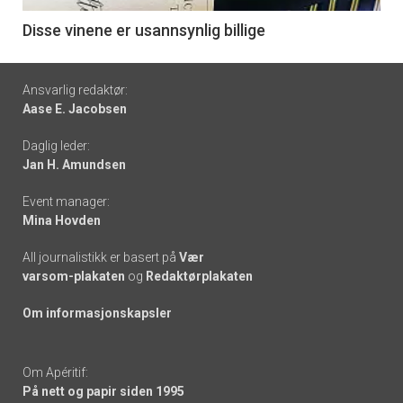
6
Disse vinene er usannsynlig billige
Footer
Ansvarlig redaktør:
Aase E. Jacobsen
-
Daglig leder:
links
Jan H. Amundsen
Event manager:
Mina Hovden
All journalistikk er basert på
Vær
varsom-plakaten
og
Redaktørplakaten
Om informasjonskapsler
Om Apéritif:
På nett og papir siden 1995