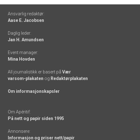
Footer
Ansvarlig redaktør:
Aase E. Jacobsen
-
Daglig leder:
links
Jan H. Amundsen
Event manager:
Mina Hovden
All journalistikk er basert på
Vær
varsom-plakaten
og
Redaktørplakaten
Om informasjonskapsler
Om Apéritif:
På nett og papir siden 1995
Annonsere:
Informasjon og priser nett/papir