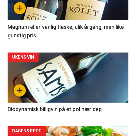
nå
+
-
3
Magnum eller vanlig flaske, ulik årgang, men like
gunstig pris
Forsiden
UKENS VIN
akkurat
nå
+
-
4
Biodynamisk billigvin på et pol nær deg
Forsiden
DAGENS RETT