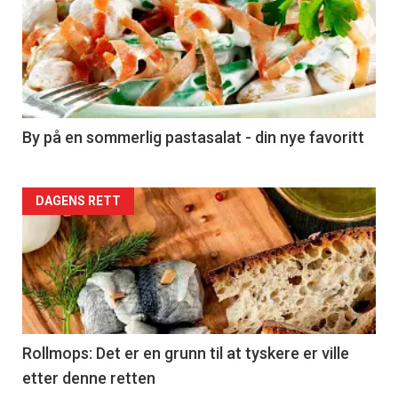
akkurat
nå
-
5
By på en sommerlig pastasalat - din nye favoritt
Forsiden
DAGENS RETT
akkurat
nå
-
6
Rollmops: Det er en grunn til at tyskere er ville
etter denne retten