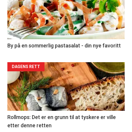
akkurat
nå
-
5
By på en sommerlig pastasalat - din nye favoritt
Forsiden
DAGENS RETT
akkurat
nå
-
6
Rollmops: Det er en grunn til at tyskere er ville
etter denne retten