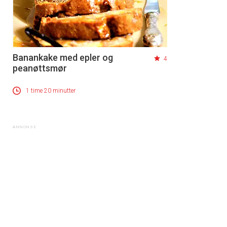
Banankake med epler og
4
peanøttsmør
1 time 20 minutter