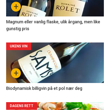
nå
+
-
3
Magnum eller vanlig flaske, ulik årgang, men like
gunstig pris
Forsiden
UKENS VIN
akkurat
nå
+
-
4
Biodynamisk billigvin på et pol nær deg
Forsiden
DAGENS RETT