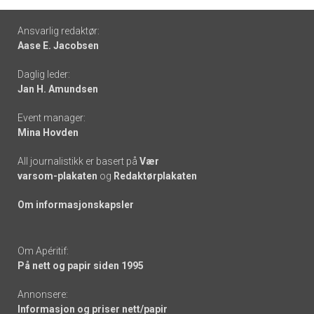
Footer
Ansvarlig redaktør:
Aase E. Jacobsen
-
Daglig leder:
links
Jan H. Amundsen
Event manager:
Mina Hovden
All journalistikk er basert på
Vær
varsom-plakaten
og
Redaktørplakaten
Om informasjonskapsler
Om Apéritif:
På nett og papir siden 1995
Annonsere:
Informasjon og priser nett/papir