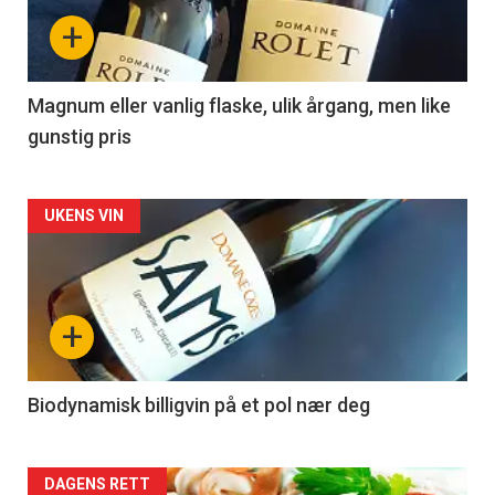
nå
+
-
3
Magnum eller vanlig flaske, ulik årgang, men like
gunstig pris
Forsiden
UKENS VIN
akkurat
nå
+
-
4
Biodynamisk billigvin på et pol nær deg
Forsiden
DAGENS RETT