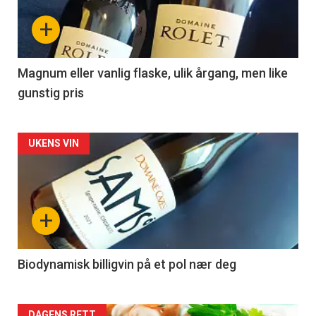
nå
+
-
3
Magnum eller vanlig flaske, ulik årgang, men like
gunstig pris
Forsiden
UKENS VIN
akkurat
nå
+
-
4
Biodynamisk billigvin på et pol nær deg
DAGENS RETT