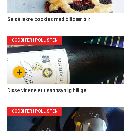
Se så lekre cookies med blåbær blir
Forsiden
GODBITER I POLLISTEN
akkurat
nå
+
-
2
Disse vinene er usannsynlig billige
Forsiden
GODBITER I POLLISTEN
akkurat