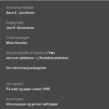
Footer
Ansvarlig redaktør:
Aase E. Jacobsen
-
Daglig leder:
links
Jan H. Amundsen
Event manager:
Mina Hovden
All journalistikk er basert på
Vær
varsom-plakaten
og
Redaktørplakaten
Om informasjonskapsler
Om Apéritif:
På nett og papir siden 1995
Annonsere:
Informasjon og priser nett/papir