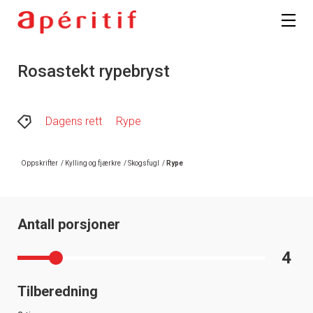
Registrer deg
Rosastekt rypebryst
Dagens rett
Rype
Oppskrifter
/
Kylling og fjærkre
/
Skogsfugl
/
Rype
Antall porsjoner
4
Tilberedning