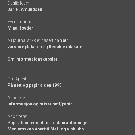
Daglig leder:
links
Jan H. Amundsen
Event manager:
Mina Hovden
All journalistikk er basert på
Vær
varsom-plakaten
og
Redaktørplakaten
Om informasjonskapsler
Om Apéritif:
På nett og papir siden 1995
Annonsere:
Informasjon og priser nett/papir
Abonnere:
Papirabonnement for restaurantbransjen
Medlemskap Apéritif Mat- og vinklubb