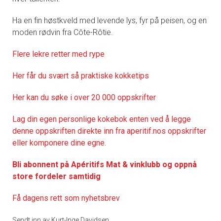
Ha en fin høstkveld med levende lys, fyr på peisen, og en
moden rødvin fra Côte-Rôtie.
Flere lekre retter med rype
Her får du svært så praktisk
e kokketips
Her kan du søke i over 20 000 oppskrifter
Lag din egen personlige kokebok enten ved å legge
denne oppskriften direkte inn fra aperitif.nos oppskrifter
eller komponere dine egne.
Bli abonnent på Apéritifs Mat & vinklubb og oppnå
store fordeler samtidig
Få dagens rett som nyhetsbrev
Sendt inn av Kurt-Inge Davidsen