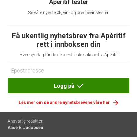
Apéritif tester
Se våre nyeste øl-, vin- og brennevinstester.
Få ukentlig nyhetsbrev fra Apéritif
rett i innboksen din
Hver søndag får du de mest leste sakene fra Apéritif
Logg på
Les mer om de andre nyhetsbrevene våre her
Footer
Ansvarlig redaktør:
Aase E. Jacobsen
-