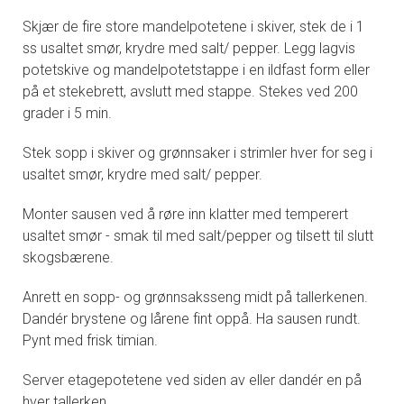
Skjær de fire store mandelpotetene i skiver, stek de i 1
ss usaltet smør, krydre med salt/ pepper. Legg lagvis
potetskive og mandelpotetstappe i en ildfast form eller
på et stekebrett, avslutt med stappe. Stekes ved 200
grader i 5 min.
Stek sopp i skiver og grønnsaker i strimler hver for seg i
usaltet smør, krydre med salt/ pepper.
Monter sausen ved å røre inn klatter med temperert
usaltet smør - smak til med salt/pepper og tilsett til slutt
skogsbærene.
Anrett en sopp- og grønnsaksseng midt på tallerkenen.
Dandér brystene og lårene fint oppå. Ha sausen rundt.
Pynt med frisk timian.
Server etagepotetene ved siden av eller dandér en på
hver tallerken.