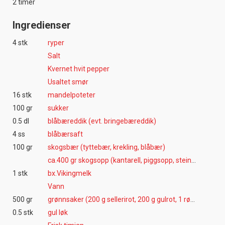
2 timer
Ingredienser
4 stk
ryper
Salt
Kvernet hvit pepper
Usaltet smør
16 stk
mandelpoteter
100 gr
sukker
0.5 dl
blåbæreddik (evt. bringebæreddik)
4 ss
blåbærsaft
100 gr
skogsbær (tyttebær, krekling, blåbær)
ca.400 gr skogsopp (kantarell, piggsopp, steinsopp)
1 stk
bx.Vikingmelk
Vann
500 gr
grønnsaker (200 g sellerirot, 200 g gulrot, 1 rødløk)
0.5 stk
gul løk