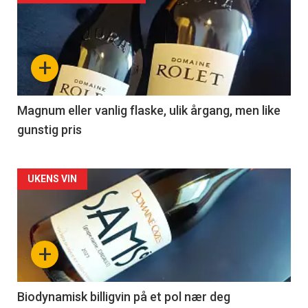
akkurat
nå
+
-
3
Magnum eller vanlig flaske, ulik årgang, men like
gunstig pris
Forsiden
UKENS VIN
akkurat
nå
+
-
4
Biodynamisk billigvin på et pol nær deg