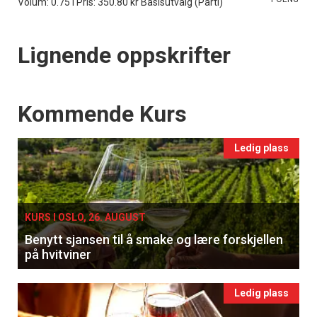
Volum: 0.75 l Pris: 350.80 kr Basisutvalg (Parti)
Lignende oppskrifter
Events
Kommende Kurs
Ledig plass
KURS I OSLO, 26. AUGUST
Benytt sjansen til å smake og lære forskjellen
på hvitviner
Ledig plass