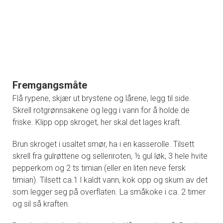
Fremgangsmåte
Flå rypene, skjær ut brystene og lårene, legg til side.
Skrell rotgrønnsakene og legg i vann for å holde de
friske. Klipp opp skroget, her skal det lages kraft.
Brun skroget i usaltet smør, ha i en kasserolle. Tilsett
skrell fra gulrøttene og selleriroten, ½ gul løk, 3 hele hvite
pepperkorn og 2 ts timian (eller en liten neve fersk
timian). Tilsett ca.1 l kaldt vann, kok opp og skum av det
som legger seg på overflaten. La småkoke i ca. 2 timer
og sil så kraften.