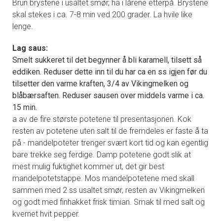
Brun brystene i usaltet smør, ha i lårene etterpå. Brystene
skal stekes i ca. 7-8 min ved 200 grader. La hvile like
lenge.
Lag saus:
Smelt sukkeret til det begynner å bli karamell, tilsett så
eddiken. Reduser dette inn til du har ca en ss igjen før du
tilsetter den varme kraften, 3/4 av Vikingmelken og
blåbærsaften. Reduser sausen over middels varme i ca.
15 min.
a av de fire største potetene til presentasjonen. Kok
resten av potetene uten salt til de fremdeles er faste å ta
på - mandelpoteter trenger svært kort tid og kan egentlig
bare trekke seg ferdige. Damp potetene godt slik at
mest mulig fuktighet kommer ut, det gir best
mandelpotetstappe. Mos mandelpotetene med skall
sammen med 2 ss usaltet smør, resten av Vikingmelken
og godt med finhakket frisk timian. Smak til med salt og
kvernet hvit pepper.