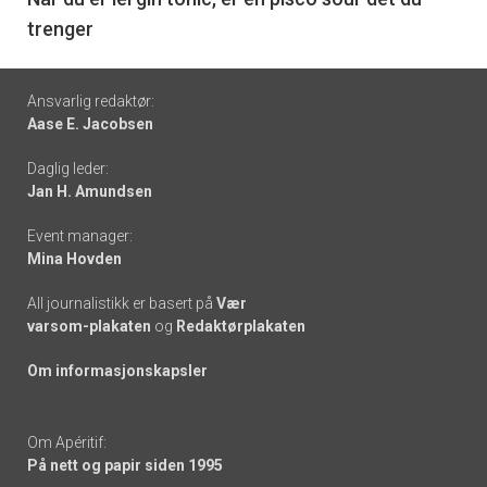
6
trenger
Footer
Ansvarlig redaktør:
Aase E. Jacobsen
-
Daglig leder:
links
Jan H. Amundsen
Event manager:
Mina Hovden
All journalistikk er basert på
Vær
varsom-plakaten
og
Redaktørplakaten
Om informasjonskapsler
Om Apéritif:
På nett og papir siden 1995