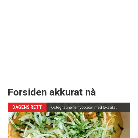
Forsiden akkurat nå
DAGENS RETT
Ostegratinerte nypoteter med løksalat