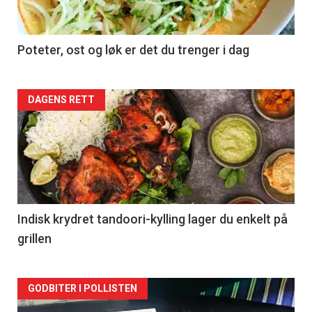
Poteter, ost og løk er det du trenger i dag
Forsiden
DAGENS RETT
akkurat
nå
-
2
Indisk krydret tandoori-kylling lager du enkelt på
grillen
Forsiden
GODBITER I POLLISTEN