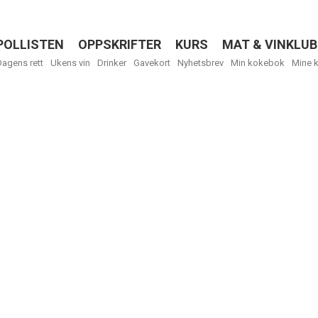
POLLISTEN
OPPSKRIFTER
KURS
MAT & VINKLUB
Menu
Dagens rett
Ukens vin
Drinker
Gavekort
Nyhetsbrev
Min kokebok
Mine 