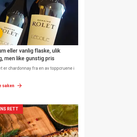
 eller vanlig flaske, ulik
, men like gunstig pris
et er chardonnay fra en av toppcruene i
e saken
siden
NS RETT
urat