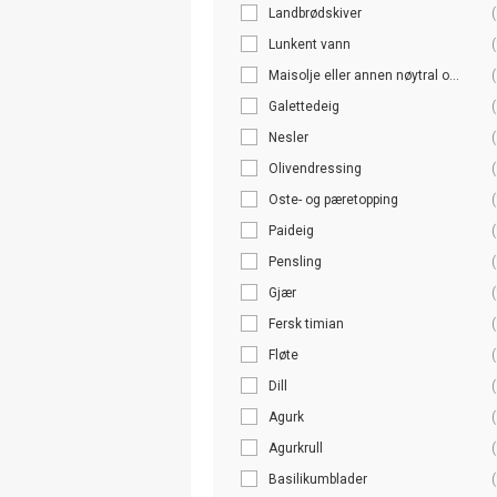
Landbrødskiver
(
Lunkent vann
(
Maisolje eller annen nøytral o...
(
Galettedeig
(
Nesler
(
Olivendressing
(
Oste- og pæretopping
(
Paideig
(
Pensling
(
Gjær
(
Fersk timian
(
Fløte
(
Dill
(
Agurk
(
Agurkrull
(
Basilikumblader
(