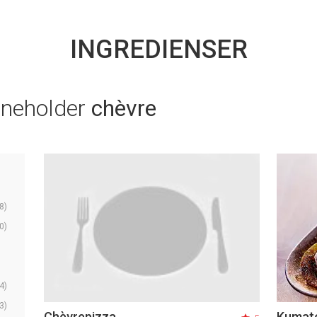
INGREDIENSER
nneholder
chèvre
8)
0)
4)
3)
Chèvrepizza
Kumato