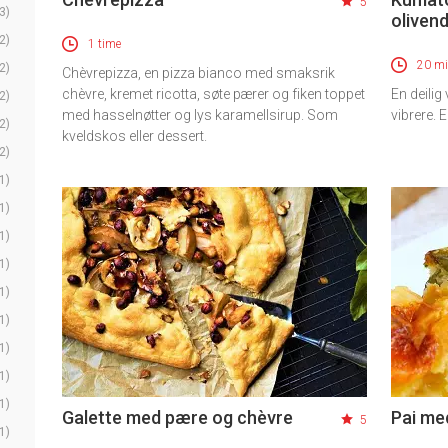
5
3)
oliven
2)
1 time
20 mi
2)
Chèvrepizza, en pizza bianco med smaksrik
chèvre, kremet ricotta, søte pærer og fiken toppet
En deilig
2)
med hasselnøtter og lys karamellsirup. Som
vibrere. 
2)
kveldskos eller dessert.
2)
1)
1)
1)
1)
1)
1)
1)
1)
1)
Galette med pære og chèvre
Pai me
5
1)