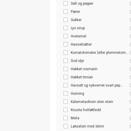
Salt og pepper
(
Pærer
(
Sukker
(
Lys sirup
(
Hvetemel
(
Hasselnøtter
(
Kumatotomater (eller plommetom...
(
God olje
(
Hakket rosmarin
(
Hakket timian
(
Havsalt og nykvernet svart pep...
(
Honning
(
Kalamataoliven uten stein
(
Knuste hvitløkfedd
(
Melis
(
Lakseloin med skinn
(