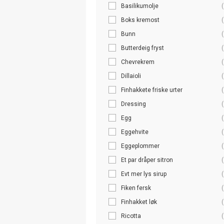
Basilikumolje
(
Boks kremost
(
Bunn
(
Butterdeig fryst
(
Chevrekrem
(
Dillaioli
(
Finhakkete friske urter
(
Dressing
(
Egg
(
Eggehvite
(
Eggeplommer
(
Et par dråper sitron
(
Evt mer lys sirup
(
Fiken fersk
(
Finhakket løk
(
Ricotta
(