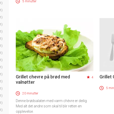
5 minutter
1)
1)
1)
1)
1)
1)
1)
1)
1)
1)
1)
Grillet chevre på brød med
Grillet
4
valnøtter
1)
5 min
1)
20 minutter
1)
Denne brødsalaten med varm chèvre er deilig.
1)
Med alt det andre som skal til blir retten en
1)
opplevelse.