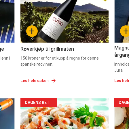
nå
nå
-
-
+
+
2
3
Magnum
ge
Røverkjøp til grillmaten
årgang
lønn i
150 kroner er for et kupp å regne for denne
spanske rødvinen.
Innhold
Jura.
Les hele saken
Les hel
Forsiden
For
DAGENS RETT
DAGE
akkurat
akk
nå
nå