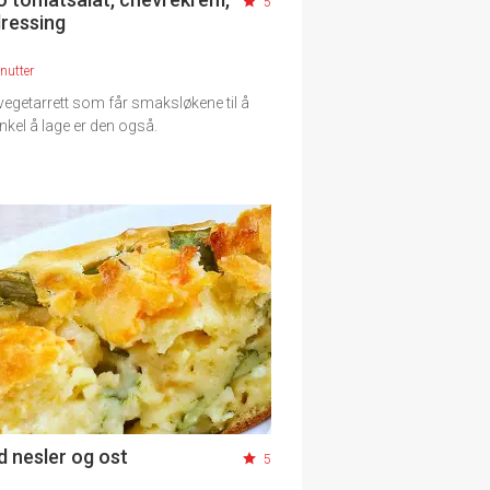
5
dressing
nutter
 vegetarrett som får smaksløkene til å
Enkel å lage er den også.
d nesler og ost
5