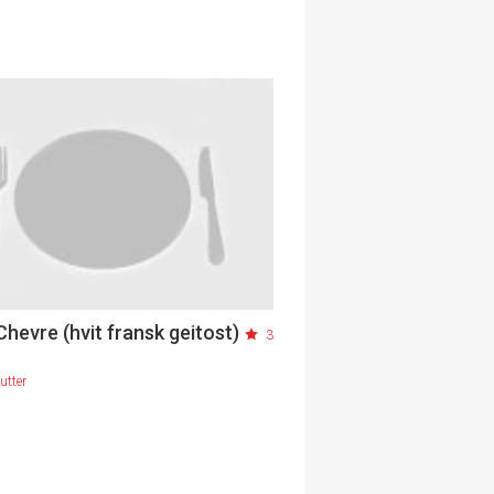
 Chevre (hvit fransk geitost)
3
utter