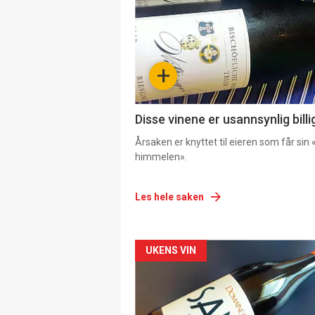
+
Disse vinene er usannsynlig billi
Årsaken er knyttet til eieren som får sin «
himmelen».
Les hele saken
Forsiden
UKENS VIN
akkurat
nå