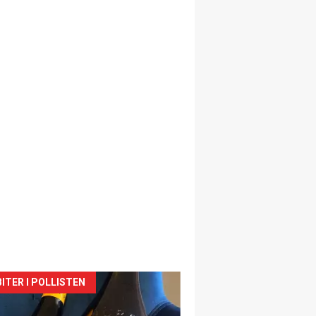
siden
ITER I POLLISTEN
urat