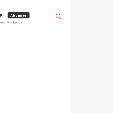
Logg
B
Abonner
kurs
Kokketips
inn