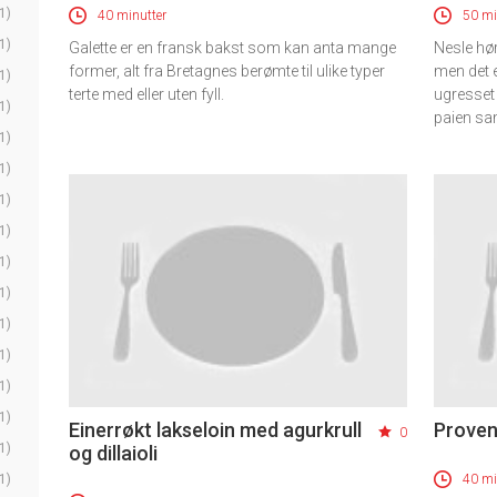
1)
40 minutter
50 mi
1)
Galette er en fransk bakst som kan anta mange
Nesle hør
former, alt fra Bretagnes berømte til ulike typer
men det e
1)
terte med eller uten fyll.
ugresset 
1)
paien sa
1)
1)
1)
1)
1)
1)
1)
1)
1)
1)
Einerrøkt lakseloin med agurkrull
Proven
0
1)
og dillaioli
1)
40 mi